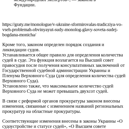
Фундации.
https://graty.me/monologue/v-ukraine-sformirovalas-tradicziya-vo-
vseh-problemah-obvinyayut-sudy-monolog-glavy-soveta-sudej-
bogdana-monicha/
Кроме того, законом определен порядок создания и
ликвидации судов.
Устанавливается общее правило для определения количества
судей в суде. Эта функция возлагается на Высший совет
правосудия после получения консультативных заключений от
Государственной судебной администрации Украины и
Пленума Верховного Суда (для определения количества судей
Верховного Суда).
Установлено также, что максимальное количество судей
Верховного Суда не может превышать двухсот судей.
В связи с реформой органов прокуратуры законом внесены
изменения, связанные с изменением названий региональных
прокуратур на областные прокуратуры.
Соответствующие изменения внесены в законы Украины «О
судоустройстве и статусе судей», «О Высшем совете