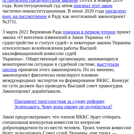
остановлена президентским законом
193-IX в ноябре 2019
года. Конституционный суд затем
признал этот закон
частично неконституционным. В июне 2020 года
президент
внес на рассмотрение
в Раду как неотложный законопроект
№3711.
3 марта 2021 Верховная Рада
приняла в первом чтении
проект
закона «О внесении изменений в Закон Украины «О
судоустройстве и статусе судей» и некоторые законы Украины
относительно возобновления работы Высшей
квалификационной комиссии судей
Украины». Общественный организации, занимающиеся
мониторингом ситуации в судебной системе,
выступали
против
принятия этого законопроекта. По их мнению,
законопроект фактически нивелирует влияние
международных экспертов на формирование ВККС. Конкурс
по сути должен был проводить Высший совет правосудия.
Законопроект дорабатывали.
Парламент проголосував за судову реформу
Зеленського. Чому вона нікому не подобається?
Закон предусматривает, что членов ВККС будет отбирать
специальная конкурсная комиссия по вопросам
добропорядочности из шести человек. Троих членов комиссии
будет делегировать Совет судей Украины, еще троих —