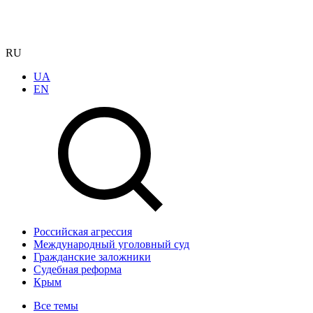
RU
UA
EN
Российская агрессия
Международный уголовный суд
Гражданские заложники
Судебная реформа
Крым
Все темы