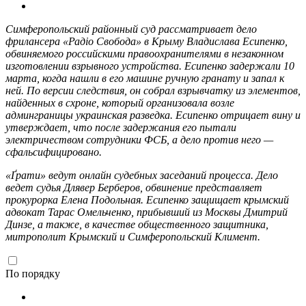
Симферопольский районный суд рассматривает дело
фрилансера «Радіо Свобода» в Крыму Владислава Есипенко,
обвиняемого российскими правоохранителями в незаконном
изготовлении взрывного устройства. Есипенко задержали 10
марта, когда нашли в его машине ручную гранату и запал к
ней. По версии следствия, он собрал взрывчатку из элементов,
найденных в схроне, который организовала возле
админграницы украинская разведка. Есипенко отрицает вину и
утверждает, что после задержания его пытали
электричеством сотрудники ФСБ, а дело против него —
сфальсифицировано.
«Ґрати» ведут онлайн судебных заседаний процесса. Дело
ведет судья Длявер Берберов, обвинение представляет
прокурорка Елена Подольная. Есипенко защищает крымский
адвокат Тарас Омельченко, прибывший из Москвы Дмитрий
Динзе, а также, в качестве общественного защитника,
митрополит Крымский и Симферопольский Климент.
По порядку