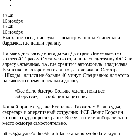
15:40
16 ноября
15:40
16 ноября
Выездное заседание суда — осмотр машины Есипенко и
бардачка, где нашли гранату
На выездном заседании адвокат Дмитрий Динзе вместе с
коллегой Тарасом Омельченко ездили на спецстоянку ФСБ по
адресу Объездная, 4А, где хранится автомобиль Владислава
Есипенко, в котором он ехал, когда задержали. Осмотр
«Шкоды» длился не больше 40 минут. Специально для этого
на какое-то время перекрыли дорогу.
«Все было быстро. Больше ждали, пока все
соберутся», — сообщил защитник.
Конвой привез туда же Есипенко. Также там были судья,
секретарь и оперативный сотрудник ФСБ Денис Коровин,
которого суд допросил ранее. Все участники добирались на
место осмотра самостоятельно.
https://graty.me/online/delo-frilansera-radio-svoboda-v-krymu-