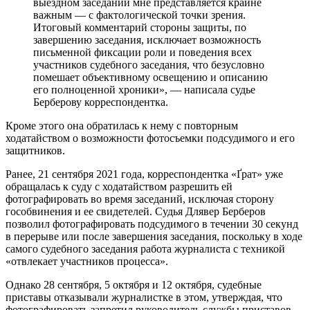
выездном заседании мне представляется крайне
важным — с фактологической точки зрения.
Итоговый комментарий стороны защиты, по
завершению заседания, исключает возможность
письменной фиксации роли и поведения всех
участников судебного заседания, что безусловно
помешает объективному освещению и описанию
его полноценной хроники», — написала судье
Берберову корреспондентка.
Кроме этого она обратилась к нему с повторным
ходатайством о возможности фотосъемки подсудимого и его
защитников.
Ранее, 21 сентября 2021 года, корреспондентка «Ґрат» уже
обращалась к суду с ходатайством разрешить ей
фотографировать во время заседаний, исключая сторону
гособвинения и ее свидетелей. Судья Длявер Берберов
позволил фотографировать подсудимого в течении 30 секунд
в перерыве или после завершения заседания, поскольку в ходе
самого судебного заседания работа журналиста с техникой
«отвлекает участников процесса».
Однако 28 сентября, 5 октября и 12 октября, судебные
приставы отказывали журналистке в этом, утверждая, что
фотографировать запретил руководитель службы приставов,