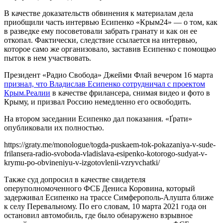
В качестве доказательств обвинения к материалам дела
приобщили часть интервью Есипенко «Крым24» — о том, как
в разведке ему посоветовали забрать гранату и как он ее
откопал. Фактически, следствие ссылается на интервью,
которое само же организовало, заставив Есипенко с помощью
пыток в нем участвовать.
Президент «Радио Свобода» Джейми Флай вечером 16 марта
признал, что Владислав Есипенко сотрудничал с проектом
Крым.Реалии
в качестве фрилансера, снимая видео и фото в
Крыму, и призвал Россию немедленно его освободить.
На втором заседании Есипенко дал показания. «Ґрати»
опубликовали их полностью.
https://graty.me/monologue/togda-puskaem-tok-pokazaniya-v-sude-
frilansera-radio-svoboda-vladislava-esipenko-kotorogo-sudyat-v-
krymu-po-obvineniyu-v-izgotovlenii-vzryvchatki/
Также суд допросил в качестве свидетеля
оперуполномоченного ФСБ Дениса Коровина, который
задерживал Есипенко на трассе Симферополь-Алушта ближе
к селу Перевальному. По его словам, 10 марта 2021 года он
остановил автомобиль, где было обнаружено взрывное