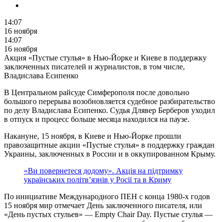
14:07
16 ноября
14:07
16 ноября
Акция «Пустые стулья» в Нью-Йорке и Киеве в поддержку
заключенных писателей и журналистов, в том числе,
Владислава Есипенко
В Центральном райсуде Симферополя после довольно
большого перерыва возобновляется судебное разбирательство
по делу Владислава Есипенко. Судья Длявер Берберов уходил
в отпуск и процесс больше месяца находился на паузе.
Накануне, 15 ноября, в Киеве и Нью-Йорке прошли
правозащитные акции «Пустые стулья» в поддержку граждан
Украины, заключенных в России и в оккупированном Крыму.
«Ви повернетеся додому». Акція на підтримку
українських політв’язнів у Росії та в Криму
По инициативе Международного ПЕН с конца 1980-х годов
15 ноября мир отмечает День заключенного писателя, или
«День пустых стульев» — Empty Chair Day. Пустые стулья —