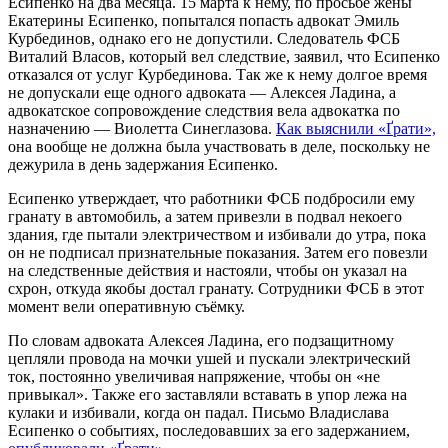
Есипенко на два месяца. 15 марта к нему, по просьбе жены
Екатерины Есипенко, попытался попасть адвокат Эмиль
Курбединов, однако его не допустили. Следователь ФСБ
Виталий Власов, который вел следствие, заявил, что Есипенко
отказался от услуг Курбединова. Так же к нему долгое время
не допускали еще одного адвоката — Алексея Ладина, а
адвокатское сопровождение следствия вела адвокатка по
назначению — Виолетта Синеглазова.
Как выяснили «Ґрати»,
она вообще не должна была участвовать в деле, поскольку не
дежурила в день задержания Есипенко.
Есипенко утверждает, что работники ФСБ подбросили ему
гранату в автомобиль, а затем привезли в подвал некоего
здания, где пытали электричеством и избивали до утра, пока
он не подписал признательные показания. Затем его повезли
на следственные действия и настояли, чтобы он указал на
схрон, откуда якобы достал гранату. Сотрудники ФСБ в этот
момент вели оперативную съёмку.
По словам адвоката Алексея Ладина, его подзащитному
цепляли провода на мочки ушей и пускали электрический
ток, постоянно увеличивая напряжение, чтобы он «не
привыкал». Также его заставляли вставать в упор лежа на
кулаки и избивали, когда он падал. Письмо Владислава
Есипенко о событиях, последовавших за его задержанием,