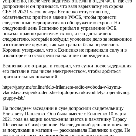
устройство, после чего водителя отвезли в отдел ФСБ, где его
допросили и он признался, что взял взрывчатку из схрона
СБУ. В 20-21 часов вечера Есипенко отпустили под
обязательство прийти в здание УФСБ, чтобы провести
следственные мероприятия по обнаружению схрона. На
следующий день Есипенко прибыл в управление ФСБ,
показал правоохранителям схрон, и его доставили к
следователю, который возбудил уголовное дело за незаконное
изготовление оружия, так как граната была переделана.
Коровин утверждал, что к Есипенко не применяли силу и в
изоляторе его осмотрели на наличие повреждений.
Есипенко это отрицал и говорил, что сутки после задержания
его пытали в том числе электричеством, чтобы добиться
признательных показаний.
https://graty.me/online/delo-frilansera-radio-svoboda-v-krymu-
vladislava-esipenko-den-shestoj-dopros-rukovoditelya-operativnoj-
gruppy-fsb/
На последнем заседании в суде допросили свидетельницу —
Елизавету Павленко. Она была вместе с Есипенко 10 марта
2021 года на акции возложения цветов к памятнику Тарасу
Шевченко в Симферополе. На следующий день они поехали
за покупками в магазин — рассказывала Павленко в суде. Не
доезжая до дома, их автомобиль остановил сотрудник