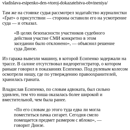
vladislava-esipenko-den-vtoroj-dokazatelstva-obvineniya/
Там же на стоянке судья рассмотрел ходатайство журналистки
«Ґрат» о присутствии — стороны оставили его на усмотрение
суда — и отказал.
«В целях безопасности участников судебного
действия участие СМИ конкретно в этом
заседании было отклонено», — объяснил решение
суда Динзе.
Из гаража вывезли машину, в которой Есипенко задержали на
трассе. В салоне отсутствовал видеорегистратор, о котором
раньше говорил в показаниях Есипенко. Под рулевым колесом
осмотрели нишу, где по утверждению правоохранителей,
хранилась граната.
Владислав Есипенко, по словам адвоката, был сильно
удивлен, тем что ниша оказалась более широкой и
вместительной, чем была ранее.
«По его словам до этого туда едва ли могла
поместиться пачка сигарет. Сегодня смело
помещается предмет размером с яблоко», —
говорит Динзе.