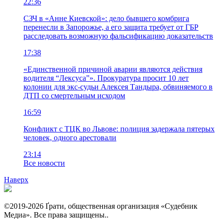
22:36
СЗЧ в «Анне Киевской»: дело бывшего комбрига
перенесли в Запорожье, а его защита требует от ГБР
расследовать возможную фальсификацию доказательств
17:38
«Единственной причиной аварии являются действия
водителя “Лексуса”». Прокуратура просит 10 лет
колонии для экс-судьи Алексея Тандыра, обвиняемого в
ДТП со смертельным исходом
16:59
Конфликт с ТЦК во Львове: полиция задержала пятерых
человек, одного арестовали
23:14
Все новости
Наверх
©2019-2026 Ґрати, общественная организация «Судебник
Медиа». Все права защищены..