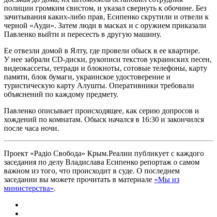
полиции громким свистом, и указал свернуть к обочине. Без
зачитывания каких-либо прав, Есипенко скрутили и отвели к
черной «Ауди». Затем люди в масках и с оружием приказали
Павленко выйти и пересесть в другую машину.
Ее отвезли домой в Ялту, где провели обыск в ее квартире.
У нее забрали CD-диски, рукописи текстов украинских песен,
видеокассеты, тетради и блокноты, сотовые телефоны, карту
памяти, блок бумаги, украинское удостоверение и
туристическую карту Алушты. Оперативники требовали
объяснений по каждому предмету.
Павленко описывает происходящее, как серию допросов и
хождений по комнатам. Обыск начался в 16:30 и закончился
после часа ночи.
Проект «Радіо Свобода» Крым.Реалии публикует с каждого
заседания по делу Владислава Есипенко репортаж о самом
важном из того, что происходит в суде. О последнем
заседании вы можете прочитать в материале
«Мы из
министерства»
.