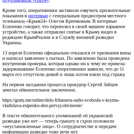
опубликовали «Ґрати»
.
Кроме того, оперативники заставили озвучить признательные
показания в
интервью
с генеральным продюсером местного
телеканала «Крым24» Олегом Крючковым. В интервью
Есипенко говорит, что перевозил в своей машине взрывное
устройство, а также отправлял снятые в Крыму видео в
редакцию КрымРеалии и в Службу внешней разведки
Украины.
13 апреля Есипенко официально отказался от признания вины
и написал заявление о пытках. По заявлению была проведена
внутренняя проверка, которая однако ни к чему не привела:
задерживавшие Есипенко оперативники заявили, что до 11
марта его отпустили домой и лишь потом взяли под стражу.
На первом заседании процесса прокурор Сергей Зайцев
зачитал обвинительное заключение.
https://graty.me/online/delo-frilansera-radio-svoboda-v-krymu-
vladislava-esipenko-den-pervyj-obvinenie/
В тексте обвинительного упоминаний об украинской
разведки уже нет — теперь гранату в схрон положили
«неустановленные лица». О сотрудничестве и передаче
информации разведке тоже речи нет.