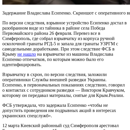
Задержание Владислава Есипенко. Скриншот с оперативного 
По версии следствия, взрывное устройство Есипенко достал в
разобранном виде из тайника в районе села Победа
Первомайского района 26 февраля. Перевез все в
Симферополь, где собрал взрывчатку из корпуса ручной
осколочной гранаты РГД-5 и запала для гранаты УЗРГМ с
самодельными доработками. При этом следствие ФСБ в
Крыму
не нашло
на взрывчатке из машины Владислава
Есипенко отпечатков, по которым можно было его
идентифицировать.
Взрывчатку в схрон, по версии следствия, заложили
оперативники Службы внешней разведки Украины.
Есипенко, в первоначальных показаниях следствию, говорил
о контактах с сотрудником разведки — Виктором Кравчуком,
которому он передавал материалы, снятые для Крым.Реалии.
ФСБ утверждала, что задержала Есипенко «чтобы не
допустить проведения им подрывных акций в интересах
украинских спецслужб».
12 марта Киевский районный суд Симферополя арестовал