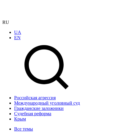
RU
UA
EN
Российская агрессия
Международный уголовный суд
Гражданские заложники
Судебная реформа
Крым
Все темы