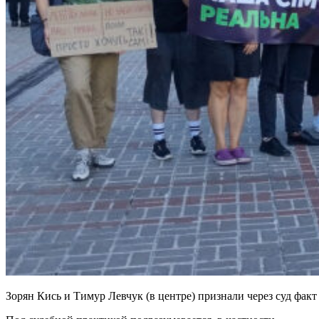
Зорян Кись и Тимур Левчук (в центре) признали через суд фак