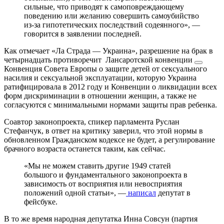
сильные, что приводят к самоповреждающему
поведению или желанию совершить самоубийство
из-за гипотетических последствий содеянного», —
говорится в заявлении последней.
Как отмечает «Ла Страда — Украина», разрешение на брак в
четырнадцать противоречит
Лансаротской конвенции
Конвенция Совета Европы о защите детей от сексуального
насилия и сексуальной эксплуатации, которую Украина
ратифицировала в 2012 году
и Конвенции о ликвидации всех
форм дискриминации в отношении женщин, а также не
согласуются с минимальными нормами защиты прав ребенка.
Соавтор законопроекта, спикер парламента Руслан
Стефанчук, в ответ на критику заверил, что этой нормы в
обновленном Гражданском кодексе не будет, а регулирование
брачного возраста останется таким, как сейчас.
«Мы не можем ставить другие 1949 статей
большого и фундаментального законопроекта в
зависимость от восприятия или невосприятия
положений одной статьи», —
написал
депутат в
фейсбуке.
В то же время народная депутатка Инна Совсун (партия