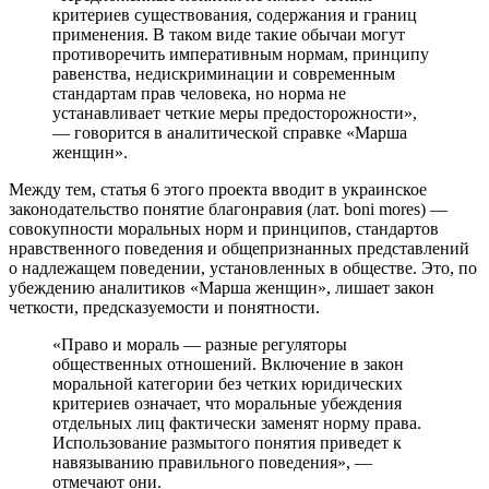
критериев существования, содержания и границ
применения. В таком виде такие обычаи могут
противоречить императивным нормам, принципу
равенства, недискриминации и современным
стандартам прав человека, но норма не
устанавливает четкие меры предосторожности»,
— говорится в аналитической справке «Марша
женщин».
Между тем, статья 6 этого проекта вводит в украинское
законодательство понятие благонравия (лат. boni mores) —
совокупности моральных норм и принципов, стандартов
нравственного поведения и общепризнанных представлений
о надлежащем поведении, установленных в обществе. Это, по
убеждению аналитиков «Марша женщин», лишает закон
четкости, предсказуемости и понятности.
«Право и мораль — разные регуляторы
общественных отношений. Включение в закон
моральной категории без четких юридических
критериев означает, что моральные убеждения
отдельных лиц фактически заменят норму права.
Использование размытого понятия приведет к
навязыванию правильного поведения», —
отмечают они.