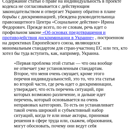
Содержание статьи о праве на индивидуальность в проекте
кодекса не согласовывается с действующим
законодательством и отвергает Украину обратно в плане
борьбы с дискриминацией, убеждена руководительница
правозащитного Центра «Социальное действие» Ирина
Федорович. Прежде всего, по ее словам, речь идет о
профильном законе
«Об основах предотвращения и
противодействия дискриминации в Украине»
, построенном
на директивах Европейского союза, являющихся
минимальным стандартом для стран-участниц ЕС или тех, кто
хотел бы туда вступить, как, например, Украина.
«Первая проблема этой статьи — что она вообще
не отвечает уже установленным стандартам.
Второе, что меня очень смущает, кроме этого
перечня индивидуальностей, это то, что эта статья
во второй части, где речь идет о дискриминации,
утверждает, что есть перечень ситуаций, при
которых возможно различение, и дальше идет
перечень, который основывается на очень
неправовых категориях. То есть он устанавливает
такой очень широкий и субъективный набор
ситуаций, когда те или иные акторы, принимая
решения в сфере труда или, скажем, образования,
могут обосновать, почему они ведут себя