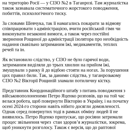
на територію Росії — у СІЗО №2 в Таганрозі. Там журналістка
також зазнавала систематичного жорстокого поводження,
побиттів, психологічного тиску.
За словами Шевчука, так її намагались покарати за відмову
співпрацювати з адміністрацією, вчити російський гімн чи
виконувати незаконні вимоги, а також через постійні
звернення Рощиної до адміністрації ізолятора про необхідність
надання свавільно затриманим їжі, медикаментів, теплих
речей та ін.
Як встановило слідство, у СІЗО не було гарячої води,
затриманим виділяли до трьох хвилин на прийом їжі,
змушували з ранку й до відбою стояти на ногах. За порушення
цих правил били. Так, за даними слідства, у таганрозькому
СІЗО №2 Вікторії Рощиній зламали потиличну кістку.
Представник Координаційного штабу з питань поводження з
військовополоненими Петро Яценко розповів, що на той час
велася робота, щоб повернути Вікторію в Україну, і на початку
осені 2024-го сторони навіть нібито досягли домовленості.
Однак серед повернутих тоді в рамках обміну людей її не
виявилось. Петро Яценко припускає, що росіяни затримали
процес звільнення через стан здоров’я журналістки, зокрема,
щоб уникнути розголосу. Також є версія, що до раптової