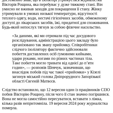
Вікторія Рощина, яка перебуває у дуже тяжкому стані. Він
умисно не вживав заходів для покращення її стану. Жінку
утримували в умовах низької температури, відсутності
теплого одягу, води, нестачі гігієнічних засобів, обмеженому
доступі до лікарських засобів, їжі, придатної для споживання.
Будь-який непослух тягнув за собою фізичне насильство.
«За даними, які ми отримали під час досудового
розслідування, адміністрацією цього закладу було
організовано так звану прийомку. Співробітники
слідчого ізолілятору фактично здійснювали
побиття доставлених осіб ґумовими кийками,
удари руками, ногами по різних частинах тіла.
Таке побиття могло тривати від однієї до п’яти
годин», — розповів Шевчук, зазначивши, що
внаслідок побоїв під час такої «прийомки» у Кізелі
загинув міський голова Дніпрорудного Запорізької
області Євгеній Матвєєв.
Слідство встановило, що 12 вересня один із працівників СІЗО
побив Вікторію Рощину, після чого її стан значно погіршився.
Вона не могла самостійно пересуватися, вставати з ліжка,
кілька разів непритомніла. 19 вересня 2024 року журналістка
померла.