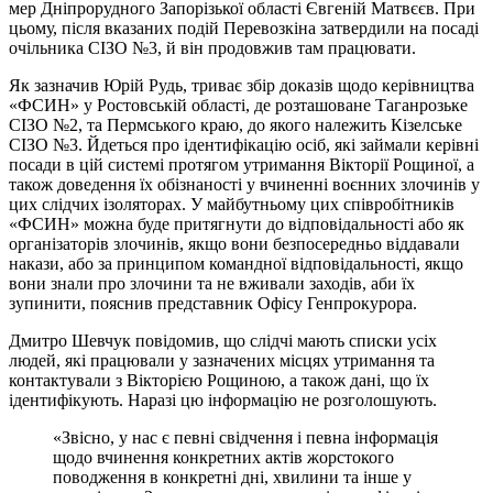
мер Дніпрорудного Запорізької області Євгеній Матвєєв. При
цьому, після вказаних подій Перевозкіна затвердили на посаді
очільника СІЗО №3, й він продовжив там працювати.
Як зазначив Юрій Рудь, триває збір доказів щодо керівництва
«ФСИН» у Ростовській області, де розташоване Таганрозьке
СІЗО №2, та Пермського краю, до якого належить Кізелське
СІЗО №3. Йдеться про ідентифікацію осіб, які займали керівні
посади в цій системі протягом утримання Вікторії Рощиної, а
також доведення їх обізнаності у вчиненні воєнних злочинів у
цих слідчих ізоляторах. У майбутньому цих співробітників
«ФСИН» можна буде притягнути до відповідальності або як
організаторів злочинів, якщо вони безпосередньо віддавали
накази, або за принципом командної відповідальності, якщо
вони знали про злочини та не вживали заходів, аби їх
зупинити, пояснив представник Офісу Генпрокурора.
Дмитро Шевчук повідомив, що слідчі мають списки усіх
людей, які працювали у зазначених місцях утримання та
контактували з Вікторією Рощиною, а також дані, що їх
ідентифікують. Наразі цю інформацію не розголошують.
«Звісно, у нас є певні свідчення і певна інформація
щодо вчинення конкретних актів жорстокого
поводження в конкретні дні, хвилини та інше у