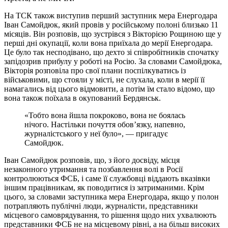
На ТСК також виступив перший заступник мера Енергодара
Іван Самойдюк, який провів у російському полоні близько 11
місяців. Він розповів, що зустрівся з Вікторією Рощиною ще у
перші дні окупації, коли вона приїхала до мерії Енергодара.
Це було так несподівано, що дехто зі співробітників спочатку
запідозрив прибулу у роботі на Росію. За словами Самойдюка,
Вікторія розповіла про свої плани поспілкуватись із
військовими, що стояли у місті, не слухала, коли в мерії її
намагались від цього відмовити, а потім їм стало відомо, що
вона також поїхала в окупований Бердянськ.
«Тобто вона йшла покроково, вона не боялась
нічого. Настільки почуття обов’язку, напевно,
журналістського у неї було», — пригадує
Самойдюк.
Іван Самойдюк розповів, що, з його досвіду, місця
незаконного утримання та позбавлення волі в Росії
контролюються ФСБ, і саме її службовці віддають вказівки
іншим працівникам, як поводитися із затриманими. Крім
цього, за словами заступника мера Енергодара, якщо у полон
потрапляють публічні люди, журналісти, представники
місцевого самоврядування, то рішення щодо них ухвалюють
представники ФСБ не на місцевому рівні, а на більш високих