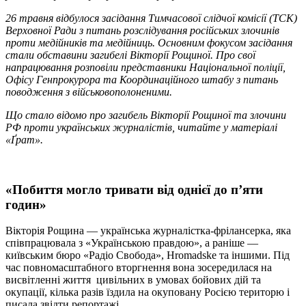
26 травня відбулося засідання Тимчасової слідчої комісії (ТСК)
Верховної Ради з питань розслідування російських злочинів
проти медійників та медійниць. Основним фокусом засідання
стали обставини загибелі Вікторії Рощиної. Про свої
напрацювання розповіли представники Національної поліції,
Офісу Генпрокурора та Координаційного штабу з питань
поводження з військовополоненими.
Що стало відомо про загибель Вікторії Рощиної та злочини
РФ проти українських журналістів, читайте у матеріалі
«Ґрат».
«Побиття могло тривати від однієї до п’яти
годин»
Вікторія Рощина — українська журналістка-фрілансерка, яка
співпрацювала з «Українською правдою», а раніше —
київським бюро «Радіо Свобода», Hromadske та іншими. Під
час повномасштабного вторгнення вона зосередилася на
висвітленні життя цивільних в умовах бойових дій та
окупації, кілька разів їздила на окуповану Росією територю і
писала звідти репортажі.