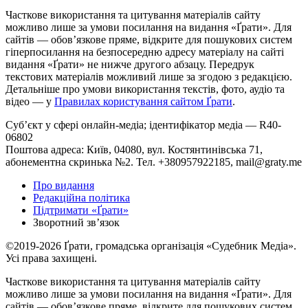
Часткове використання та цитування матеріалів сайту
можливо лише за умови посилання на видання «Ґрати». Для
сайтів — обовʼязкове пряме, відкрите для пошукових систем
гіперпосилання на безпосередню адресу матеріалу на сайті
видання «Ґрати» не нижче другого абзацу. Передрук
текстових матеріалів можливий лише за згодою з редакцією.
Детальніше про умови використання текстів, фото, аудіо та
відео — у
Правилах користування сайтом Ґрати
.
Суб’єкт у сфері онлайн-медіа; ідентифікатор медіа — R40-
06802
Поштова адреса: Київ, 04080, вул. Костянтинівська 71,
абонементна скринька №2. Тел. +380957922185,
mail@graty.me
Про видання
Редакційна політика
Підтримати «Ґрати»
Зворотний звʼязок
©2019-2026 Ґрати, громадська організація «Судебник Медіа».
Усі права захищені.
Часткове використання та цитування матеріалів сайту
можливо лише за умови посилання на видання «Ґрати». Для
сайтів — обовʼязкове пряме, відкрите для пошукових систем