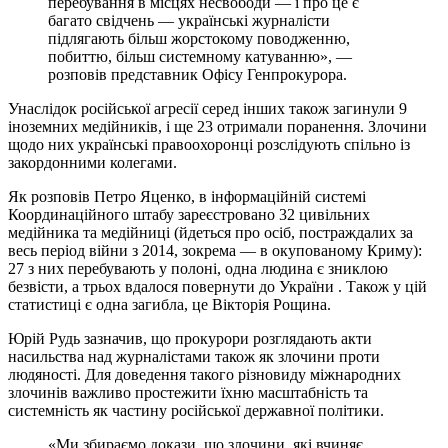
перебування в місцях несвободи — і про це є
багато свідчень — українські журналісти
підлягають більш жорстокому поводженню,
побиттю, більш системному катуванню», —
розповів представник Офісу Генпрокурора.
Унаслідок російської агресії серед інших також загинули 9
іноземних медійників, і ще 23 отримали поранення. Злочини
щодо них українські правоохоронці розслідують спільно із
закордонними колегами.
Як розповів Петро Яценко, в інформаційній системі
Координаційного штабу зареєстровано 32 цивільних
медійника та медійниці (йдеться про осіб, постраждалих за
весь період війни з 2014, зокрема — в окупованому Криму):
27 з них перебувають у полоні, одна людина є зниклою
безвісти, а трьох вдалося повернути до України . Також у цій
статистиці є одна загибла, це Вікторія Рощина.
Юрій Рудь зазначив, що прокурори розглядають акти
насильства над журналістами також як злочини проти
людяності. Для доведення такого різновиду міжнародних
злочинів важливо простежити їхню масштабність та
системність як частину російської державної політики.
«Ми збираємо докази, що злочини, які вчиняє