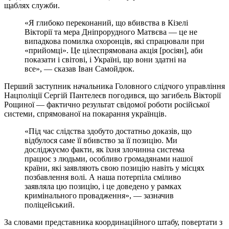
щаблях служби.
«Я глибоко переконаний, що вбивства в Кізелі
Вікторії та мера Дніпрорудного Матвєва — це не
випадкова помилка охоронців, які спрацювали при
«прийомці». Це цілеспрямована акція [росіян], аби
показати і світові, і Україні, що вони здатні на
все», — сказав Іван Самойдюк.
Перший заступник начальника Головного слідчого управління
Нацполіції Сергій Пантелеєв погодився, що загибель Вікторії
Рощиної — фактично результат свідомої роботи російської
системи, спрямованої на покарання українців.
«Під час слідства здобуто достатньо доказів, що
відбулося саме її вбивство за її позицію. Ми
досліджуємо факти, як їхня злочинна система
працює з людьми, особливо громадянами нашої
країни, які заявляють свою позицію навіть у місцях
позбавлення волі. А наша потерпіла сміливо
заявляла цю позицію, і це доведено у рамках
кримінального провадження», — зазначив
поліцейський.
За словами представника координаційного штабу, повертати з