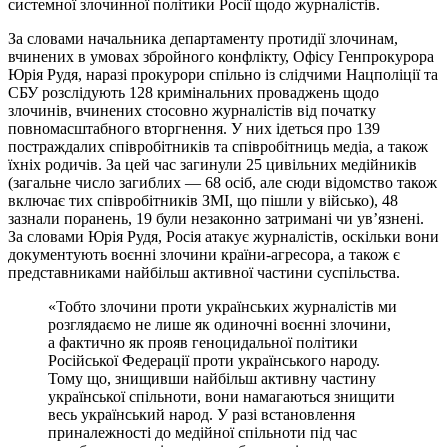
системної злочинної політики Росії щодо журналістів.
За словами начальника департаменту протидії злочинам,
вчинених в умовах збройного конфлікту, Офісу Генпрокурора
Юрія Рудя, наразі прокурори спільно із слідчими Нацполіції та
СБУ розслідують 128 кримінальних проваджень щодо
злочинів, вчинених стосовно журналістів від початку
повномасштабного вторгнення. У них ідеться про 139
постраждалих співробітників та співробітниць медіа, а також
їхніх родичів. За цей час загинули 25 цивільних медійників
(загальне число загиблих — 68 осіб, але сюди відомство також
включає тих співробітників ЗМІ, що пішли у військо), 48
зазнали поранень, 19 були незаконно затримані чи ув’язнені.
За словами Юрія Рудя, Росія атакує журналістів, оскільки вони
документують воєнні злочини країни-агресора, а також є
представниками найбільш активної частини суспільства.
«Тобто злочини проти українських журналістів ми
розглядаємо не лише як одиночні воєнні злочини,
а фактично як прояв геноцидальної політики
Російської Федерації проти українського народу.
Тому що, знищивши найбільш активну частину
української спільноти, вони намагаються знищити
весь український народ. У разі встановлення
приналежності до медійної спільноти під час