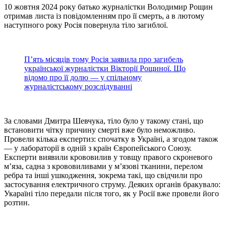
10 жовтня 2024 року батько журналістки Володимир Рощин
отримав листа із повідомленням про її смерть, а в лютому
наступного року Росія повернула тіло загиблої.
П’ять місяців тому Росія заявила про загибель
української журналістки Вікторії Рощиної. Що
відомо про її долю — у спільному
журналістському розслідуванні
За словами Дмитра Шевчука, тіло було у такому стані, що
встановити чітку причину смерті вже було неможливо.
Провели кілька експертиз: спочатку в Україні, а згодом також
— у лабораторії в одній з країн Європейського Союзу.
Експерти виявили крововилив у товщу правого скроневого
м’яза, садна з крововиливами у м’язові тканини, перелом
ребра та інші ушкодження, зокрема такі, що свідчили про
застосування електричного струму. Деяких органів бракувало:
Укараїні тіло передали після того, як у Росії вже провели його
розтин.