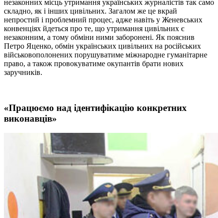
незаконних місць утримання українських журналістів так само
складно, як і інших цивільних. Загалом же це вкрай
непростий і проблемний процес, адже навіть у Женевських
конвенціях йдеться про те, що утримання цивільних є
незаконним, а тому обміни ними заборонені. Як пояснив
Петро Яценко, обмін українських цивільних на російських
військовополонених порушуватиме міжнародне гуманітарне
право, а також провокуватиме окупантів брати нових
заручників.
«Працюємо над ідентифікацію конкретних
виконавців»