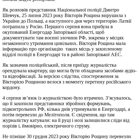
Як розповів представник Національної поліції Дмитро
Шевчук, 25 липня 2023 року Вікторія Рощина вирушила з
України до Польщі, а наступного дня через територію Латвії
потрапила у Росію. Першого серпня вона прибула в
окупований Енергодар Запорізької області, щоб
документувати там воєнні злочини РФ, зокрема у місцях
незаконного утримання цивільних. Вікторія Рощина мала
інформацію про організацію таких місць у захопленому
відділі поліції в Енергодарі та в районі Запорізької АЕС.
Як зазначив поліцейський, після приїзду журналістка
орендувала квартиру, що могла бути обладнана засобами аудіо-
та відеофіксації. За версією слідства, спостереження за
Вікторією Рощиною велося з моменту перетину російського
кордону.
4 серпня зв’язок із журналісткою було втрачено. З’ясувалось,
що її захопили представники збройних формувань,
підконтрольних РФ, кілька днів утримували в Енергодарі, а
потім перевезли до Мелітополя. Є свідчення, що там
журналістку катували: на її руці і нозі залишилися сліди від
порізів і, ймовірно, електричного струму.
Не пізніше 30 грудня 2023 року Вікторію Рощину перевезли