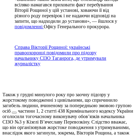
всіляко намагався приховати факт перебування
Віторії Рощиної у цій установі, ховаючи її від
різного роду перевірок і не надаючи відповіді на
запити, що надходили до установи», — йшлося у
повідомленні
Офісу Генерального прокурора.
Справа Вікторії Рощиної: українські
правоохоронці повідомили про підозру
начальнику СІЗО Таганрога, де утримували
журналістку
Також у грудні минулого року про заочну підозру у
жорстокому поводженні з цивільними, що спричинило
загибель людини, вчиненому за попередньою змовою групою
осіб
частини 1, 2 статті 438 Кримінального кодексу України
оголосили тогочасному виконувачу обов’язків начальника
СІЗО №3 у Кізелі В’ячеславу Перевозкіну. Слідство вважає,
що він організовував жорстоке поводження з утримуваними,
внаслідок якого загинули, зокрема, Вікторія Рощина, а також