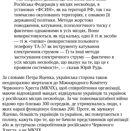
Російська Федерація у місцях несвободи, в
установах «ФСИН», як на території РФ, так і на
тимчасово окупованих територіях, є ознакою [її
державної] політики. Методи жорстоко
поводження, катування, психологічного тиску є
фактично однаковими в усіх місцях. Вони
використовуються, як під кальку, одні й ті ж засоби
— ті ж «тапіки» (використання польового
телефону ТА-57 як інструменту катування
електричним струмом — Ґ) та інші методи
застосування електричного струму — фактично в
усіх місцях несвободи, що вказує на те, що це є
проявом системності», — сказав Юрій Рудь.
За словами Петра Яценка, українська сторона також
неодноразово зверталася до Міжнародного Комітету
Червоного Хреста (МКЧХ), щоб співробітники організації,
маючи відповідний мандат, відвідували українців та українок
у російських місцях несвободи. За час повномасштабної війни
відомо про близько 300 осередків, де утримувались люди, з
яких наразі функціонує близько 200. Проте, як зауважує
Яценко, більшість українців та українок, які повертаються з
полону, кажуть про те, що не бачили представників організації
або ж зустрічали співробітників російського Червоного
Хреста, а не МКЧХ.