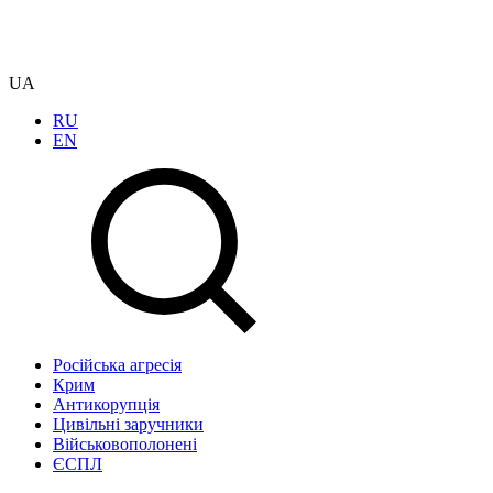
UA
RU
EN
Російська агресія
Крим
Антикорупція
Цивільні заручники
Військовополонені
ЄСПЛ