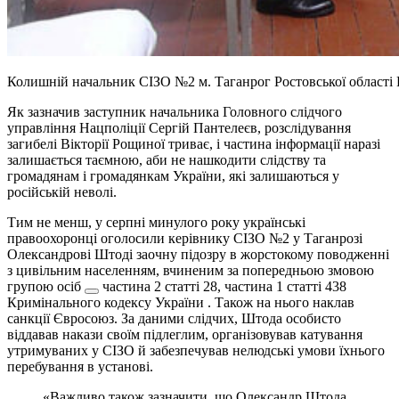
Колишній начальник СІЗО №2 м. Таганрог Ростовської області Р
Як зазначив заступник начальника Головного слідчого
управління Нацполіції Сергій Пантелеєв, розслідування
загибелі Вікторії Рощиної триває, і частина інформації наразі
залишається таємною, аби не нашкодити слідству та
громадянам і громадянкам України, які залишаються у
російській неволі.
Тим не менш, у серпні минулого року українські
правоохоронці оголосили керівнику СІЗО №2 у Таганрозі
Олександрові Штоді заочну підозру в
жорстокому поводженні
з цивільним населенням, вчиненим за попередньою змовою
групою осіб
частина 2 статті 28, частина 1 статті 438
Кримінального кодексу України
. Також на нього наклав
санкції Євросоюз. За даними слідчих, Штода особисто
віддавав накази своїм підлеглим, організовував катування
утримуваних у СІЗО й забезпечував нелюдські умови їхнього
перебування в установі.
«Важливо також зазначити, що Олександр Штода