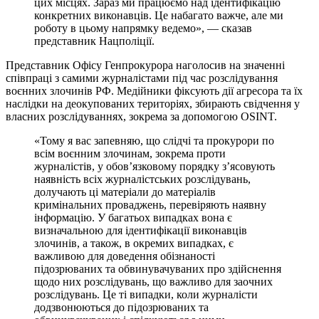
цих місцях. Зараз ми працюємо над ідентифікацію
конкретних виконавців. Це набагато важче, але ми
роботу в цьому напрямку ведемо», — сказав
представник Нацполіції.
Представник Офісу Генпрокурора наголосив на значенні
співпраці з самими журналістами під час розслідування
воєнних злочинів РФ. Медійники фіксують дії агресора та їх
наслідки на деокупованих територіях, збирають свідчення у
власних розслідуваннях, зокрема за допомогою OSINT.
«Тому я вас запевняю, що слідчі та прокурори по
всім воєнним злочинам, зокрема проти
журналістів, у обов’язковому порядку з’ясовують
наявність всіх журналістських розслідувань,
долучають ці матеріали до матеріалів
кримінальних проваджень, перевіряють наявну
інформацію. У багатьох випадках вона є
визначальною для ідентифікації виконавців
злочинів, а також, в окремих випадках, є
важливою для доведення обізнаності
підозрюваних та обвинувачуваних про здійснення
щодо них розслідувань, що важливо для заочних
розслідувань. Це ті випадки, коли журналісти
додзвонюються до підозрюваних та