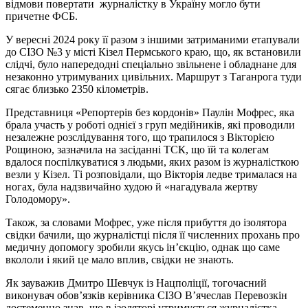
відмови повертати журналістку в Україну могло бути
причетне ФСБ.
У вересні 2024 року її разом з іншими затриманими етапували
до СІЗО №3 у місті Кізел Пермського краю, що, як встановили
слідчі, було напередодні спеціально звільнене і обладнане для
незаконно утримуваних цивільних. Маршрут з Таганрога туди
сягає близько 2350 кілометрів.
Представниця «Репортерів без кордонів» Паулін Мофрес, яка
брала участь у роботі однієї з груп медійників, які проводили
незалежне розслідування того, що трапилося з Вікторією
Рощиною, зазначила на засіданні ТСК, що їй та колегам
вдалося поспілкуватися з людьми, яких разом із журналісткою
везли у Кізел. Ті розповідали, що Вікторія ледве трималася на
ногах, була надзвичайно худою й «нагадувала жертву
Голодомору».
Також, за словами Мофрес, уже після прибуття до ізолятора
свідки бачили, що журналістці після її численних прохань про
медичну допомогу зробили якусь ін’єкцію, однак що саме
вкололи і який це мало вплив, свідки не знають.
Як зауважив Дмитро Шевчук із Нацполіції, тогочасний
виконувач обов’язків керівника СІЗО В’ячеслав Перевозкін
достеменно знав, що в ізоляторі утримується журналістка