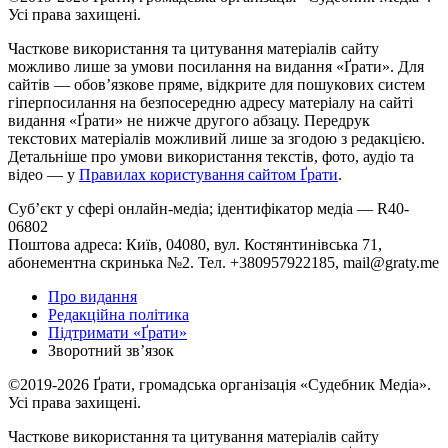
Усі права захищені.
Часткове використання та цитування матеріалів сайту
можливо лише за умови посилання на видання «Ґрати». Для
сайтів — обовʼязкове пряме, відкрите для пошукових систем
гіперпосилання на безпосередню адресу матеріалу на сайті
видання «Ґрати» не нижче другого абзацу. Передрук
текстових матеріалів можливий лише за згодою з редакцією.
Детальніше про умови використання текстів, фото, аудіо та
відео — у
Правилах користування сайтом Ґрати
.
Суб’єкт у сфері онлайн-медіа; ідентифікатор медіа — R40-
06802
Поштова адреса: Київ, 04080, вул. Костянтинівська 71,
абонементна скринька №2. Тел. +380957922185,
mail@graty.me
Про видання
Редакційна політика
Підтримати «Ґрати»
Зворотний звʼязок
©2019-2026 Ґрати, громадська організація «Судебник Медіа».
Усі права захищені.
Часткове використання та цитування матеріалів сайту