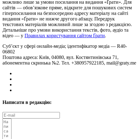
можливо лише за умови посилання на видання «Ґрати». Для
сайтів — обовʼязкове пряме, відкрите для пошукових систем
гіперпосилання на безпосередню адресу матеріалу на сайті
видання «Ґрати» не нижче другого абзацу. Передрук
текстових матеріалів можливий лише за згодою з редакцією.
Детальніше про умови використання текстів, фото, аудіо та
відео — у
Правилах користування сайтом Ґрати
.
Суб’єкт у сфері онлайн-медіа; ідентифікатор медіа — R40-
06802
Поштова адреса: Київ, 04080, вул. Костянтинівська 71,
абонементна скринька №2. Тел. +380957922185,
mail@graty.me
Написати в редакцію: