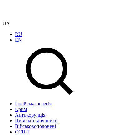
UA
RU
EN
Російська агресія
Крим
Антикорупція
Цивільні заручники
Військовополонені
ЄСПЛ