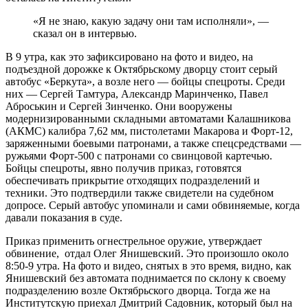
«Я не знаю, какую задачу они там исполняли», —
сказал он в интервью.
В 9 утра, как это зафиксировано на фото и видео, на
подъездной дорожке к Октябрьскому дворцу стоит серый
автобус «Беркута», а возле него — бойцы спецроты. Среди
них — Сергей Тамтура, Александр Маринченко, Павел
Аброськин и Сергей Зинченко. Они вооружены
модернизированными складными автоматами Калашникова
(АКМС) калибра 7,62 мм, пистолетами Макарова и Форт-12,
заряженными боевыми патронами, а также спецсредствами —
ружьями Форт-500 с патронами со свинцовой картечью.
Бойцы спецроты, явно получив приказ, готовятся
обеспечивать прикрытие отходящих подразделений и
техники. Это подтвердили также свидетели на судебном
допросе. Серый автобус упоминали и сами обвиняемые, когда
давали показания в суде.
Приказ применить огнестрельное оружие, утверждает
обвинение, отдал Олег Янишевский. Это произошло около
8:50-9 утра. На фото и видео, снятых в это время, видно, как
Янишевский без автомата поднимается по склону к своему
подразделению возле Октябрьского дворца. Тогда же на
Институтскую приехал Дмитрий Садовник, который был на