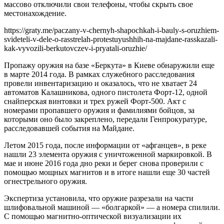
массово отключили свои телефоны, чтобы скрыть свое
местонахождение.
https://graty.me/paczany-v-chernyh-shapochkah-i-bauly-s-oruzhiem-
svideteli-v-dele-o-rasstrelah-protestuyushhih-na-majdane-rasskazali-
kak-vyvozili-berkutovczev-i-pryatali-oruzhie/
Пропажу оружия на базе «Беркута» в Киеве обнаружили еще
в марте 2014 года. В рамках служебного расследования
провели инвентаризацию и оказалось, что не хватает 24
автоматов Калашникова, одного пистолета Форт-12, одной
снайперская винтовки и трех ружей Форт-500. Акт с
номерами пропавшего оружия и фамилиями бойцов, за
которыми оно было закреплено, передали Генпрокуратуре,
расследовавшей события на Майдане.
Летом 2015 года, после информации от «афганцев», в реке
нашли 23 элемента оружия с уничтоженной маркировкой. В
мае и июне 2016 года дно реки и берег снова проверили с
помощью мощных магнитов и в итоге нашли еще 30 частей
огнестрельного оружия.
Экспертиза установила, что оружие разрезали на части
шлифовальной машиной — «болгаркой» — а номера спилили.
С помощью магнитно-оптической визуализации их