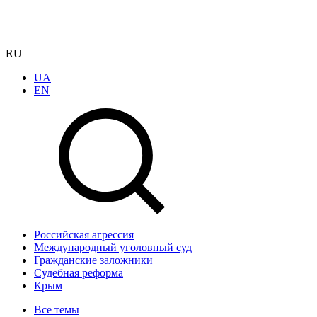
RU
UA
EN
Российская агрессия
Международный уголовный суд
Гражданские заложники
Судебная реформа
Крым
Все темы