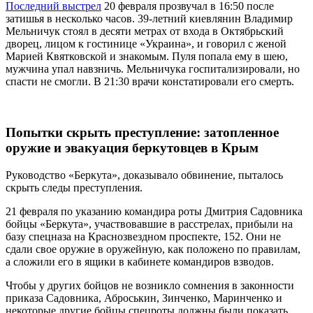
Последний выстрел
20 февраля прозвучал в 16:50 после
затишья в несколько часов. 39-летний киевлянин Владимир
Мельничук стоял в десяти метрах от входа в Октябрьский
дворец, лицом к гостинице «Украина», и говорил с женой
Марией Квятковской и знакомым. Пуля попала ему в шею,
мужчина упал навзничь. Мельничука госпитализировали, но
спасти не смогли. В 21:30 врачи констатировали его смерть.
Попытки скрыть преступление: затопленное
оружие и эвакуация беркутовцев в Крым
Руководство «Беркута», доказывало обвинение, пыталось
скрыть следы преступления.
21 февраля по указанию командира роты Дмитрия Садовника
бойцы «Беркута», участвовавшие в расстрелах, прибыли на
базу спецназа на Краснозвездном проспекте, 152. Они не
сдали свое оружие в оружейную, как положено по правилам,
а сложили его в ящики в кабинете командиров взводов.
Чтобы у других бойцов не возникло сомнения в законности
приказа Садовника, Аброськин, Зинченко, Маринченко и
некоторые другие бойцы спецроты должны были показать