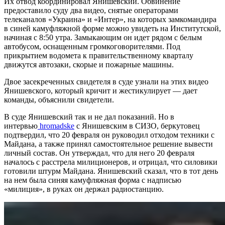
Их отвод координировал Янишевский. Обвинение
предоставило суду два видео, снятые операторами
телеканалов «Украина» и «Интер», на которых замкомандира
в синей камуфляжной форме можно увидеть на Институтской,
начиная с 8:50 утра. Замыкающим он идет рядом с белым
автобусом, оснащенным громкоговорителями. Под
прикрытием водомета к правительственному кварталу
движутся автозаки, скорые и пожарные машины.
Двое засекреченных свидетеля в суде узнали на этих видео
Янишевского, который кричит и жестикулирует — дает
команды, объяснили свидетели.
В суде Янишевский так и не дал показаний. Но в
интервью
hromadske
с Янишевским в СИЗО, беркутовец
подтвердил, что 20 февраля он руководил отходом техники с
Майдана, а также принял самостоятельное решение вывести
личный состав. Он утверждал, что для него 20 февраля
началось с расстрела милиционеров, и отрицал, что силовики
готовили штурм Майдана. Янишевский сказал, что в тот день
на нем была синяя камуфляжная форма с надписью
«милиция», в руках он держал радиостанцию.