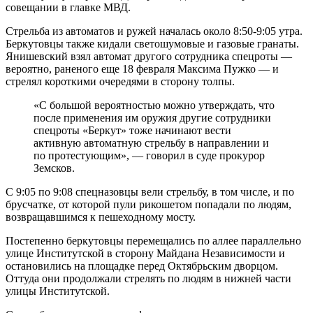
совещании в главке МВД.
Стрельба из автоматов и ружей началась около 8:50-9:05 утра.
Беркутовцы также кидали светошумовые и газовые гранаты.
Янишевский взял автомат другого сотрудника спецроты —
вероятно, раненого еще 18 февраля Максима Пужко — и
стрелял короткими очередями в сторону толпы.
«С большой вероятностью можно утверждать, что
после применения им оружия другие сотрудники
спецроты «Беркут» тоже начинают вести
активную автоматную стрельбу в направлении и
по протестующим», — говорил в суде прокурор
Земсков.
С 9:05 по 9:08 спецназовцы вели стрельбу, в том числе, и по
брусчатке, от которой пули рикошетом попадали по людям,
возвращавшимся к пешеходному мосту.
Постепенно беркутовцы перемещались по аллее параллельно
улице Институтской в сторону Майдана Независимости и
остановились на площадке перед Октябрьским дворцом.
Оттуда они продолжали стрелять по людям в нижней части
улицы Институтской.