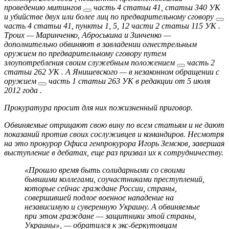
проведению митингов
часть 4 статьи 41, статьи 340 УК
и
убийстве двух или более лиц по предварительному сговору
часть 4 статьи 41, пункты 1, 5, 12 части 2 статьи 115 УК
.
Троих — Маринченко, Аброськина и Зинченко —
дополнительно обвиняют в
завладении огнестрельным
оружием по предварительному сговору путем
злоупотребления своим служебным положением
часть 2
статьи 262 УК
. А Янишевского — в
незаконном обращении с
оружием
часть 1 статьи 263 УК в редакции от 5 июля
2012 года
.
Прокуратура просит для них пожизненный приговор.
Обвиняемые отрицают свою вину по всем статьям и не дают
показаний против своих сослуживцев и командиров. Несмотря
на это прокурор Офиса генпрокурора Игорь Земсков, завершая
выступление в дебатах, еще раз призвал их к сотрудничеству.
«Прошло время быть солидарными со своими
бывшими коллегами, соучастниками преступлений,
которые сейчас граждане России, страны,
совершившей подлое военное нападение на
независимую и суверенную Украину. А обвиняемые
при этом граждане — защитники этой страны,
Украины», — обратился к экс-беркутовцам