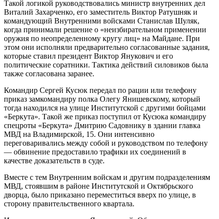
Такой логикой руководствовались министр внутренних дел
Виталий Захарченко, его заместитель Виктор Ратушняк и
командующий Внутренними войсками Станислав Шуляк,
когда принимали решение о «неизбирательном применении
оружия по неопределенному кругу лиц» на Майдане. При
этом они исполняли предварительно согласованные задания,
которые ставил президент Виктор Янукович и его
политические соратники. Тактика действий силовиков была
также согласована заранее.
Командир Сергей Кусюк передал по рации или телефону
приказ замкомандиру полка Олегу Янишевскому, который
тогда находился на улице Институтской с другими бойцами
«Беркута». Такой же приказ поступил от Кусюка командиру
спецроты «Беркута» Дмитрию Садовнику в здании главка
МВД на Владимирской, 15. Они интенсивно
переговаривались между собой и руководством по телефону
— обвинение предоставило трафики их соединений в
качестве доказательств в суде.
Вместе с тем Внутренним войскам и другим подразделениям
МВД, стоявшим в районе Институтской и Октябрьского
дворца, было приказано переместиться вверх по улице, в
сторону правительственного квартала.