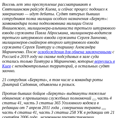
Восемь лет это преступление рассматривают в
Святошинском райсуде Киева, и сейчас процесс подошел к
завершению — идут дебаты. Судят пятерых бывших
сотрудников полка милиции особого назначения «Беркут»:
замкомандира полка подполковника милиции Олега
Янишевского, милиционера-альпиниста третьего штурмового
взвода сержанта Павла Аброськина, милиционера-водителя
третьего штурмового взвода сержанта Сергея Зинченко,
милиционеров-снайперов второго штурмового взвода
сержанта Сергея Тамтуру и старшину Александра
Маринченко. После
освобождения для обмена заключенными
с
Россией в 2019 году на скамье подсудимых в зале суда
остались только Тамтура и Маринченко, которые
вернулись в
Киев
с неподконтрольных территорий, а остальных судят
заочно.
21 сотрудник «Беркута», в том числе и командир роты
Дмитрий Садовник, объявлены в розыск.
Против бывших бойцов «Беркута» выдвинуты тяжелые
обвинения: в
превышении служебных полномочий
часть 4
статьи 41, часть 3 статьи 365 Уголовного кодекса в
редакции от 7 апреля 2011 года
,
совершении теракта
часть 4 статьи 41, часть 3 статьи 258 УК в редакции от 21
сентября 2006 года
,
незаконном препятствовании