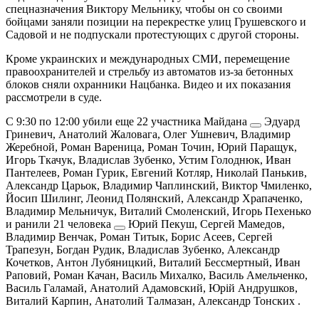
спецназначения Виктору Мельнику, чтобы он со своими
бойцами заняли позиции на перекрестке улиц Грушевского и
Садовой и не подпускали протестующих с другой стороны.
Кроме украинских и международных СМИ, перемещение
правоохранителей и стрельбу из автоматов из-за бетонных
блоков сняли охранники Нацбанка. Видео и их показания
рассмотрели в суде.
С 9:30 по 12:00
убили еще 22 участника Майдана
Эдуард
Гриневич, Анатолий Жаловага, Олег Ушневич, Владимир
Жеребной, Роман Вареница, Роман Точин, Юрий Паращук,
Игорь Ткачук, Владислав Зубенко, Устим Голоднюк, Иван
Пантелеев, Роман Гурик, Евгений Котляр, Николай Панькив,
Александр Царьок, Владимир Чаплинский, Виктор Чмиленко,
Йосип Шилинг, Леонид Полянский, Александр Храпаченко,
Владимир Мельничук, Виталий Смоленский, Игорь Пехенько
и ранили
21 человека
Юрий Пекуш, Сергей Мамедов,
Владимир Венчак, Роман Титык, Борис Асеев, Сергей
Трапезун, Богдан Рудик, Владислав Зубенко, Александр
Кочетков, Антон Лубяницкий, Виталий Бессмертный, Иван
Раповий, Роман Качан, Василь Михалко, Василь Амельченко,
Василь Галамай, Анатолий Адамовский, Юрій Андрушков,
Виталий Карпин, Анатолий Талмазан, Александр Тонских
.