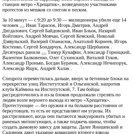
станции метро «Хрещатик», возведенную участниками
протестов из мешков со снегом и песком.
За 10 минут — с 9:20 до 9:30 — милиционеры убили еще
14
человек
Иван Тарасюк, Игорь Дмитрив, Андрей
Дигдалович, Сергей Байдовский, Иван Бльок, Назарий
Войтович, Андрей Мовчан, Сергей Кемский, Николай
Дзявульский, Валерий Опанасюк, Анатолий Корнеев, Игорь
Костенко, Сергей Бондарчук, Александр Щербанюк
.
Десятерых ранили
Тимур Кунафин, Александр Горницкий,
Валентин Балковенко, Олег Сухинский, Виталий Гуков,
Александр Пронько, Богдан Бурачок, Александр Нечипорук,
Александр Ящук, Андрей Халак
.
Спецрота переместилась дальше, вверх за бетонные блоки на
перекрестке улиц Институтской и Ольгинской, напротив
клуба Кабмина на Институтской, 7. Там бойцы
рассредоточились и из-за блоков продолжали стрелять по
людям возле верхнего выхода из метро «Хрещатик».
Протестующие — без оружия и на большом расстоянии от
беркутовцев, то есть не представляют им угрозы. Их
расстреливают, когда они пытаются эвакуировать убитых и
раненых митингующих, а также поджечь шины, чтобы
создать дымовую завесу для защиты. Далее Янишевский и
Садовник дают указание командиру второго взвода