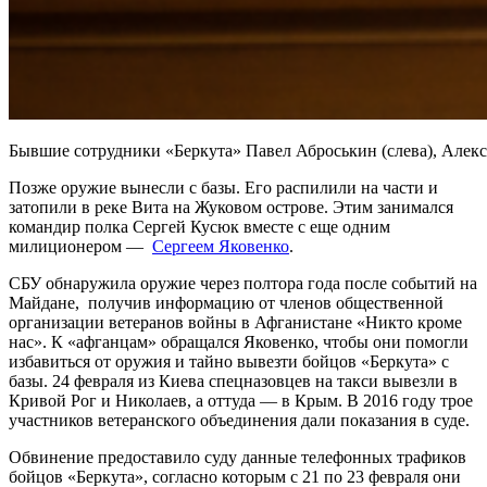
Бывшие сотрудники «Беркута» Павел Аброськин (слева), Алекса
Позже оружие вынесли с базы. Его распилили на части и
затопили в реке Вита на Жуковом острове. Этим занимался
командир полка Сергей Кусюк вместе с еще одним
милиционером —
Сергеем Яковенко
.
СБУ обнаружила оружие через полтора года после событий на
Майдане, получив информацию от членов общественной
организации ветеранов войны в Афганистане «Никто кроме
нас». К «афганцам» обращался Яковенко, чтобы они помогли
избавиться от оружия и тайно вывезти бойцов «Беркута» с
базы. 24 февраля из Киева спецназовцев на такси вывезли в
Кривой Рог и Николаев, а оттуда — в Крым. В 2016 году трое
участников ветеранского объединения дали показания в суде.
Обвинение предоставило суду данные телефонных трафиков
бойцов «Беркута», согласно которым с 21 по 23 февраля они