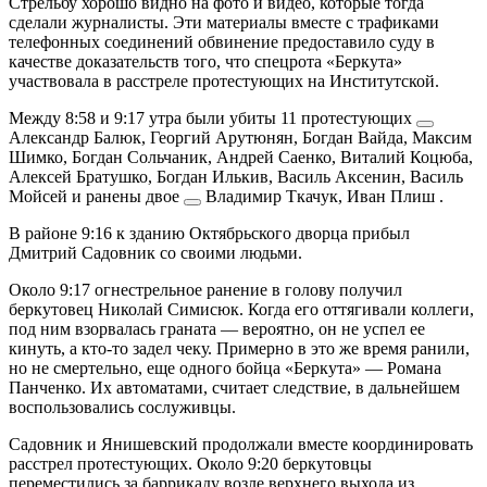
Стрельбу хорошо видно на фото и видео, которые тогда
сделали журналисты. Эти материалы вместе с трафиками
телефонных соединений обвинение предоставило суду в
качестве доказательств того, что спецрота «Беркута»
участвовала в расстреле протестующих на Институтской.
Между 8:58 и 9:17 утра были убиты
11 протестующих
Александр Балюк, Георгий Арутюнян, Богдан Вайда, Максим
Шимко, Богдан Сольчаник, Андрей Саенко, Виталий Коцюба,
Алексей Братушко, Богдан Илькив, Василь Аксенин, Василь
Мойсей
и ранены
двое
Владимир Ткачук, Иван Плиш
.
В районе 9:16 к зданию Октябрьского дворца прибыл
Дмитрий Садовник со своими людьми.
Около 9:17 огнестрельное ранение в голову получил
беркутовец Николай Симисюк. Когда его оттягивали коллеги,
под ним взорвалась граната — вероятно, он не успел ее
кинуть, а кто-то задел чеку.
Примерно в это же время ранили,
но не смертельно, еще одного бойца «Беркута» — Романа
Панченко. Их автоматами, считает следствие, в дальнейшем
воспользовались сослуживцы.
Садовник и Янишевский продолжали вместе координировать
расстрел протестующих. Около 9:20 беркутовцы
переместились за баррикаду возле верхнего выхода из