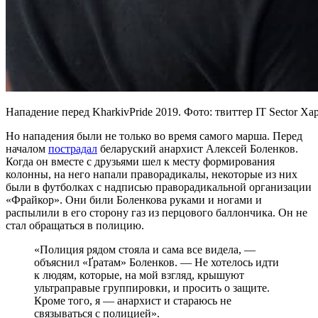
Нападение перед KharkivPride 2019. Фото: твиттер IT Sector Ха
Но нападения были не только во время самого марша. Перед
началом
пострадал
беларуский анархист Алексей Боленков.
Когда он вместе с друзьями шел к месту формирования
колонны, на него напали праворадикалы, некоторые из них
были в футболках с надписью праворадикальной организации
«Фрайкор». Они били Боленкова руками и ногами и
распылили в его сторону газ из перцового баллончика. Он не
стал обращаться в полицию.
«Полиция рядом стояла и сама все видела, —
объяснил «Ґратам» Боленков. — Не хотелось идти
к людям, которые, на мой взгляд, крышуют
ультраправые группировки, и просить о защите.
Кроме того, я — анархист и стараюсь не
связываться с полицией».