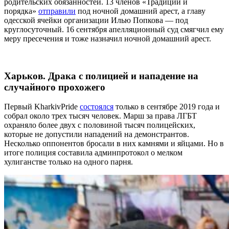
родительских обязанностей. 13 членов «Традиции и
порядка»
отправили
под ночной домашний арест, а главу
одесской ячейки организации Илью Попкова — под
круглосуточный. 16 сентября апелляционный суд смягчил ему
меру пресечения и тоже назначил ночной домашний арест.
Харьков. Драка с полицией и нападение на
случайного прохожего
Первый KharkivPride
состоялся
только в сентябре 2019 года и
собрал около трех тысяч человек. Марш за права ЛГБТ
охраняло более двух с половиной тысяч полицейских,
которые не допустили нападений на демонстрантов.
Несколько оппонентов бросали в них камнями и яйцами. Но в
итоге полиция составила админпротокол о мелком
хулиганстве только на одного парня.