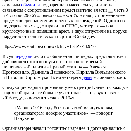
семерым
объявили
подозрение в
массовом хулиганстве,
связанном с сопротивлением представителю власти
часть 3
и 4 статьи 296 Уголовного кодекса Украины
, с применением
предметов для нанесения телесных повреждений. Одного из
подозреваемых суд отправил в СИЗО, четверых — под
круглосуточный домашний арест, а двух отпустили на поруки
нардепов от политической партии «Свобода».
https://www.youtube.com/watch?v=Tz8ZsZ-k9Yo
В суд
передали
дело по обвинению четверых представителей
добровольческого корпуса и националистической
политической партии «Правый сектор» — Алексея
Протоковило, Даниила Дашевского, Кирилла Вильямовского
и Виталия Кирильчука. Всем четверым
дали
условные сроки.
Следующие марши проходили уже в центре Киеве и с каждым
годом собирали все больше участников — от двух тысяч в
2016 году до восьми тысяч в 2019-м.
«Марш в 2016 году был попыткой вернуть к нам,
организаторам, доверие участников», — говорит
Панухник.
Организаторы начали готовиться заранее и договаривались с