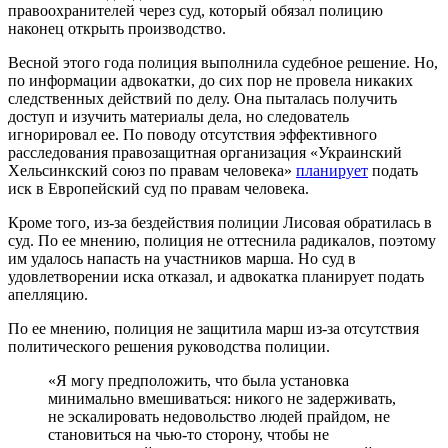
правоохранителей через суд, который обязал полицию
наконец открыть производство.
Весной этого года полиция выполнила судебное решение. Но,
по информации адвокатки, до сих пор не провела никаких
следственных действий по делу. Она пыталась получить
доступ и изучить материалы дела, но следователь
игнорировал ее. По поводу отсутствия эффективного
расследования правозащитная организация «Украинский
Хельсинкский союз по правам человека»
планирует
подать
иск в Европейский суд по правам человека.
Кроме того, из-за бездействия полиции Лисовая обратилась в
суд. По ее мнению, полиция не оттеснила радикалов, поэтому
им удалось напасть на участников марша. Но суд в
удовлетворении иска отказал, и адвокатка планирует подать
апелляцию.
По ее мнению, полиция не защитила марш из-за отсутствия
политического решения руководства полиции.
«Я могу предположить, что была установка
минимально вмешиваться: никого не задерживать,
не эскалировать недовольство людей прайдом, не
становиться на чью-то сторону, чтобы не