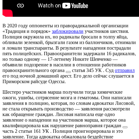
В 2020 году оппоненты из праворадикальной организации
«Традиция и порядок»
заблокировали
участников шествия.
Полиция окружила их, но радикалы бросали в толпу яйца,
обливали зеленкой, брызгали газом из баллончиков, отнимали
и ломали транспаранты. В результате нападения пострадали
пять полицейских. Правоохранители задержали 16 радикалов,
но только одному — 17-летнему Никите Шевченко —
объявили подозрение в
насилии в отношении работников
правоохранительного органа
статья 345 УК
. Суд
отправил
его под ночной домашний арест. Его дело сейчас слушается в
Приморском райсуде Одессы.
Шестеро участников марша получили тогда химические
ожоги, ушибы, сотрясение мозга и гематомы. Они написали
заявления в полицию, которая, по словам адвокатки Лисовой,
не стала открывать производство — заявления рассмотрели
как обращение граждан. Лисовая написала еще одно
заявление о нападении на участников марша, которое она
квалифицировала как
нарушение равноправия граждан
часть 2 статьи 161 УК
. Полиция проигнорировала и это
заявление. Тогда адвокатка обжаловала бездействие