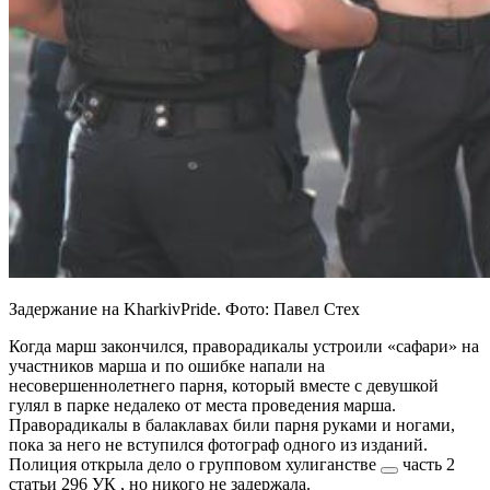
Задержание на KharkivPride. Фото: Павел Стех
Когда марш закончился, праворадикалы устроили «сафари» на
участников марша и по ошибке напали на
несовершеннолетнего парня, который вместе с девушкой
гулял в парке недалеко от места проведения марша.
Праворадикалы в балаклавах били парня руками и ногами,
пока за него не вступился фотограф одного из изданий.
Полиция открыла дело о
групповом хулиганстве
часть 2
статьи 296 УК
, но никого не задержала.