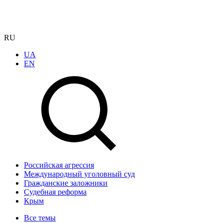
RU
UA
EN
Российская агрессия
Международный уголовный суд
Гражданские заложники
Судебная реформа
Крым
Все темы