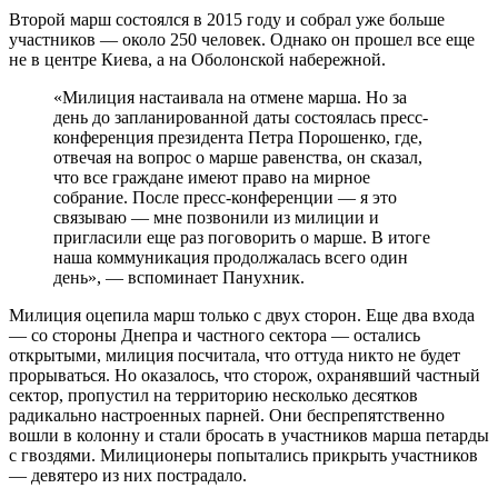
Второй марш состоялся в 2015 году и собрал уже больше
участников — около 250 человек. Однако он прошел все еще
не в центре Киева, а на Оболонской набережной.
«Милиция настаивала на отмене марша. Но за
день до запланированной даты состоялась пресс-
конференция президента Петра Порошенко, где,
отвечая на вопрос о марше равенства, он сказал,
что все граждане имеют право на мирное
собрание. После пресс-конференции — я это
связываю — мне позвонили из милиции и
пригласили еще раз поговорить о марше. В итоге
наша коммуникация продолжалась всего один
день», — вспоминает Панухник.
Милиция оцепила марш только с двух сторон. Еще два входа
— со стороны Днепра и частного сектора — остались
открытыми, милиция посчитала, что оттуда никто не будет
прорываться. Но оказалось, что сторож, охранявший частный
сектор, пропустил на территорию несколько десятков
радикально настроенных парней. Они беспрепятственно
вошли в колонну и стали бросать в участников марша петарды
с гвоздями. Милиционеры попытались прикрыть участников
— девятеро из них пострадало.