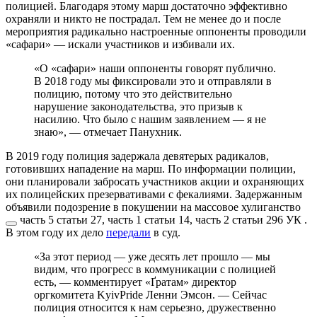
полицией. Благодаря этому марш достаточно эффективно
охраняли и никто не пострадал. Тем не менее до и после
мероприятия радикально настроенные оппоненты проводили
«сафари» — искали участников и избивали их.
«О «сафари» наши оппоненты говорят публично.
В 2018 году мы фиксировали это и отправляли в
полицию, потому что это действительно
нарушение законодательства, это призыв к
насилию. Что было с нашим заявлением — я не
знаю», — отмечает Панухник.
В 2019 году полиция задержала девятерых радикалов,
готовивших нападение на марш. По информации полиции,
они планировали забросать участников акции и охраняющих
их полицейских презервативами с фекалиями. Задержанным
объявили подозрение в
покушении на массовое хулиганство
часть 5 статьи 27, часть 1 статьи 14, часть 2 статьи 296 УК
.
В этом году их дело
передали
в суд.
«За этот период — уже десять лет прошло — мы
видим, что прогресс в коммуникации с полицией
есть, — комментирует «Ґратам» директор
оргкомитета KyivPride Ленни Эмсон. — Сейчас
полиция относится к нам серьезно, дружественно