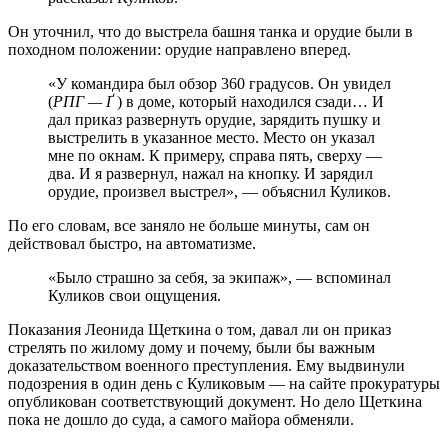
Он уточнил, что до выстрела башня танка и орудие были в
походном положении: орудие направлено вперед.
«У командира был обзор 360 градусов. Он увидел
(
РПГ — Ґ
) в доме, который находился сзади… И
дал приказ развернуть орудие, зарядить пушку и
выстрелить в указанное место. Место он указал
мне по окнам. К примеру, справа пять, сверху —
два.
И я развернул, нажал на кнопку. И зарядил
орудие, произвел выстрел», — объяснил Куликов.
По его словам, все заняло не больше минуты, сам он
действовал быстро, на автоматизме.
«Было страшно за себя, за экипаж», — вспоминал
Куликов свои ощущения.
Показания Леонида Щеткина о том, давал ли он приказ
стрелять по жилому дому и почему, были бы важным
доказательством военного преступления. Ему выдвинули
подозрения в один день с Куликовым — на сайте прокуратуры
опубликован соответствующий документ. Но дело Щеткина
пока не дошло до суда, а самого майора обменяли.