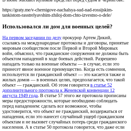
https://graty.me/v-chernigove-nachalsya-sud-nad-rossijskim-
tankistom-rasstrelyavshim-zhiloj-dom-chto-izvestno-o-dele/
Использовался ли дом для военных целей?
На первом заседании по делу
прокурор Артем Дикий,
ссылаясь на международные протоколы и договоры, принятые
мировым сообществом после Первой и Второй Мировых
войн, объяснил, что гражданские сооружения не должны быть
объектом нападений в ходе боевых действий. Разрешено
нападать только на военные объекты — в случае, если это
принесет явное военное преимущество. Когда есть сомнения,
используется ли гражданский объект — это касается также и
жилых домов — в военных целях, предполагается, что такой
объект — гражданский. Об этом говорится
в статье 52
дополнительного протокола к Женевской конвенции 12
августа 1949 года
. В статье 57 этого же протокола прописаны
меры предосторожности, которые необходимо соблюдать
перед нападением: сделать все возможное, чтобы
удостоверится, что объект не гражданский, воздержаться от
нападения, если это нанесет случайный ущерб гражданским
объектам и не вызовет случайных потерь среди гражданского
населения. А в статье 50 протокола говорится, что даже если