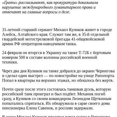
«Ґрати» рассказывают, как прокуратура доказывала
нарушение международного гуманитарного права и
отвечают на главные вопросы о деле.
31-летний старший сержант Михаил Куликов живет в городе
Алейск, Алтайского края. Служит там же, в 35-й отдельной
гвардейской мотострелковой бригады 41-общевойсковой
армии РФ оператором-наводчиком танка.
24 февраля он вторгся в Украину на танке Т-72Б с бортовым
номером 500 в составе колонны российской военной
техники.
Через два дня Куликов на танке добрался до окраин Чернигова
и сделал один выстрел — по новостройке на улице Рапопорта.
Попал в квартиры на верхних этажах, но обошлось без жертв.
Почти сразу после этого состоялась танковая дуэль, которую
российский танк проиграл и был подбит. Механик погиб
сразу, а Куликов со своим командиром Леонидом Щеткиным
попытались спрятаться. Их обнаружила в сарае своего дома
пенсионерка Елена Савенок, и россиян задержали.
В июне Михаил Куликов предстал перед судом в Чернигове.