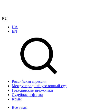
RU
UA
EN
Российская агрессия
Международный уголовный суд
Гражданские заложники
Судебная реформа
Крым
Все темы