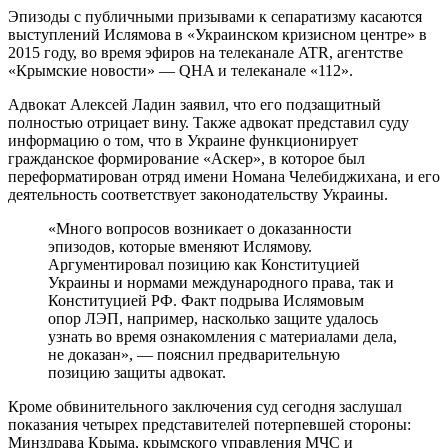
Эпизоды с публичными призывами к сепаратизму касаются
выступлений Ислямова в «Украинском кризисном центре» в
2015 году, во время эфиров на телеканале ATR, агентстве
«Крымские новости» — QHA и телеканале «112».
Адвокат Алексей Ладин заявил, что его подзащитный
полностью отрицает вину. Также адвокат представил суду
информацию о том, что в Украине функционирует
гражданское формирование «Аскер», в которое был
переформатирован отряд имени Номана Челебиджихана, и его
деятельность соответствует законодательству Украины.
«Много вопросов возникает о доказанности
эпизодов, которые вменяют Ислямову.
Аргументировал позицию как Конституцией
Украины и нормами международного права, так и
Конституцией РФ. Факт подрыва Ислямовым
опор ЛЭП, например, насколько защите удалось
узнать во время ознакомления с материалами дела,
не доказан», — пояснил предварительную
позицию защиты адвокат.
Кроме обвинительного заключения суд сегодня заслушал
показания четырех представителей потерпевшей стороны:
Минздрава Крыма, крымского управления МЧС и