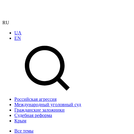
RU
UA
EN
Российская агрессия
Международный уголовный суд
Гражданские заложники
Судебная реформа
Крым
Все темы