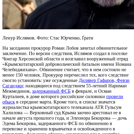
Ленур Ислямов. Фото: Стас Юрченко, Ґрати
На заседании прокурор Роман Лобов зачитал обвинительное
заключение. По версии следствия, Ислямов создал в поселке
Чонгар Херсонской области и возглавил вооруженный отряд
«Крымскотатарский добровольческий батальон имени Номана
Челебиджихана». Обвинение считает, что в нем состояло не
менее 150 человек. Прокурор перечислил тех, кого следствие
смогло установить: уже осужденные
Дилявер Гафаров, Февзи
Саганджи;
находящиеся под следствием 55-летний Нариман
Межмединов,
задержанный ФСБ
в феврале, и Осман
Курталиев, в доме которого российские силовики
провели
обыск
в середине марта. Кроме того, в списке значатся
журналистка крымскотатарского телеканала ATR Гульсум
Халилова — Верховный суд Крыма заочно арестовал ее в
начале августа прошлого года, и Элеонора Бекирова — дочь
Эдема Бекирова, задержанного ФСБ по обвинению в
перевозке и хранении взрывчатки и освобожденного в