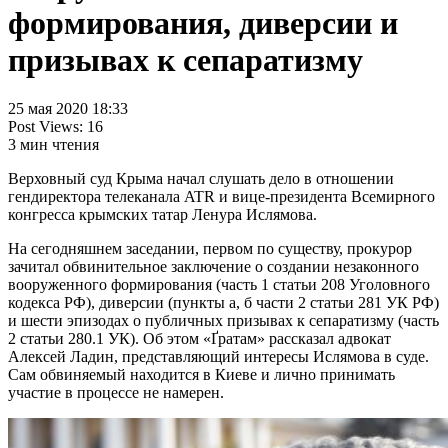
формирования, диверсии и
призывах к сепаратизму
25 мая 2020 18:33
Post Views:
16
3
мин чтения
Верховный суд Крыма начал слушать дело в отношении
гендиректора телеканала ATR и вице-президента Всемирного
конгресса крымских татар Ленура Ислямова.
На сегодняшнем заседании, первом по существу, прокурор
зачитал обвинительное заключение о создании незаконного
вооруженного формирования (часть 1 статьи 208 Уголовного
кодекса РФ), диверсии (пункты а, б части 2 статьи 281 УК РФ)
и шести эпизодах о публичных призывах к сепаратизму (часть
2 статьи 280.1 УК). Об этом «Ґратам» рассказал адвокат
Алексей Ладин, представляющий интересы Ислямова в суде.
Сам обвиняемый находится в Киеве и лично принимать
участие в процессе не намерен.