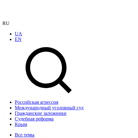
RU
UA
EN
Российская агрессия
Международный уголовный суд
Гражданские заложники
Судебная реформа
Крым
Все темы