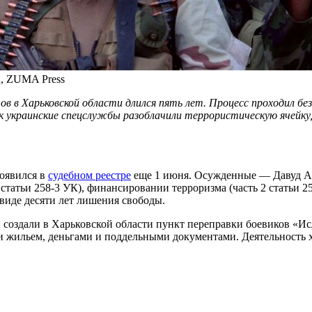
h, ZUMA Press
 в Харьковской области длился пять лет. Процесс проходил без о
 украинские спецслужбы разоблачили террористическую ячейку, ч
появился в
судебном реестре
еще 1 июня. Осужденные — Давуд Ал
статьи 258-3 УК), финансировании терроризма (часть 2 статьи 
в виде десяти лет лишения свободы.
ни создали в Харьковской области пункт переправки боевиков «И
 жильем, деньгами и поддельными документами. Деятельность 