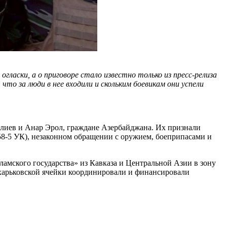
гласки, а о приговоре стало известно только из пресс-релиза
то за люди в нее входили и скольким боевикам они успели
иев и Анар Эрол, граждане Азербайджана. Их признали
258-5 УК), незаконном обращении с оружием, боеприпасами и
сламского государства» из Кавказа и Центральной Азии в зону
харьковской ячейки координировали и финансировали