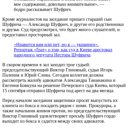
мое содержание, довольно внимательное», —
бодро рассказывает Шуфрич.
Кроме журналистов на заседание пришел старший сын
Шуфрича — Александр Шуфрич, и другие его родственники
и друзья. Суд предусмотрел, что будет много слушателей, и
предоставил просторный зал.
«Нравится вам или нет, но я — украинец».
Репортаж «Ґрат» о том, как суд в Киеве арестовал
народного депутата Нестора Шуфрича
В скором времени в зал заходит трое судьей:
председательствующий Виктор Глиняный, судьи Игорь
Паленик и Юрий Слива. Сегодня коллегия должна
рассмотреть жалобу адвокатов Александра Тананакина и
Евгения Бовкуна на решение Печерского суда Киева, который
15 сентября отправил Шуфрича под арест на два месяца.
Перед началом заседания защитники просят выпустить их
клиента из бокса и посадить рядом с ними. Прокуроры, а
также начальник конвоя против, но председательствующий
Виктор Глиняный удовлетворяет просьбу. Шуфрич гордо
выходит из бокса и садится между своих адвокатов.