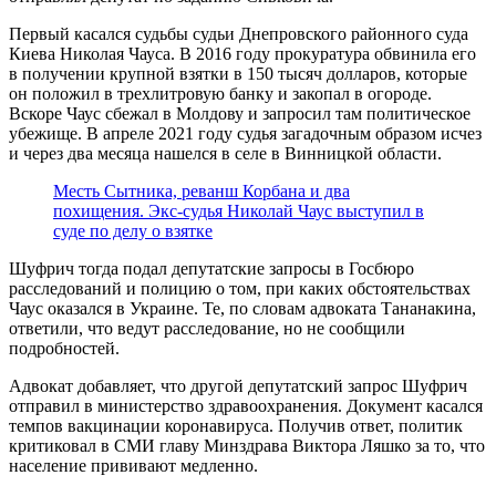
Первый касался судьбы судьи Днепровского районного суда
Киева Николая Чауса. В 2016 году прокуратура обвинила его
в получении крупной взятки в 150 тысяч долларов, которые
он положил в трехлитровую банку и закопал в огороде.
Вскоре Чаус сбежал в Молдову и запросил там политическое
убежище. В апреле 2021 году судья загадочным образом исчез
и через два месяца нашелся в селе в Винницкой области.
Месть Сытника, реванш Корбана и два
похищения. Экс-судья Николай Чаус выступил в
суде по делу о взятке
Шуфрич тогда подал депутатские запросы в Госбюро
расследований и полицию о том, при каких обстоятельствах
Чаус оказался в Украине. Те, по словам адвоката Тананакина,
ответили, что ведут расследование, но не сообщили
подробностей.
Адвокат добавляет, что другой депутатский запрос Шуфрич
отправил в министерство здравоохранения. Документ касался
темпов вакцинации коронавируса. Получив ответ, политик
критиковал в СМИ главу Минздрава Виктора Ляшко за то, что
население прививают медленно.