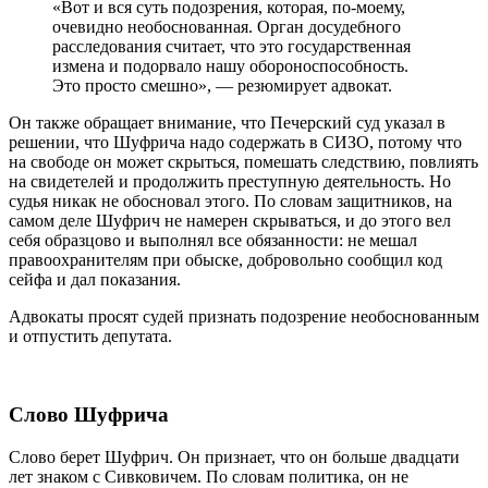
«Вот и вся суть подозрения, которая, по-моему,
очевидно необоснованная. Орган досудебного
расследования считает, что это государственная
измена и подорвало нашу обороноспособность.
Это просто смешно», — резюмирует адвокат.
Он также обращает внимание, что Печерский суд указал в
решении, что Шуфрича надо содержать в СИЗО, потому что
на свободе он может скрыться, помешать следствию, повлиять
на свидетелей и продолжить преступную деятельность. Но
судья никак не обосновал этого. По словам защитников, на
самом деле Шуфрич не намерен скрываться, и до этого вел
себя образцово и выполнял все обязанности: не мешал
правоохранителям при обыске, добровольно сообщил код
сейфа и дал показания.
Адвокаты просят судей признать подозрение необоснованным
и отпустить депутата.
Слово Шуфрича
Слово берет Шуфрич. Он признает, что он больше двадцати
лет знаком с Сивковичем. По словам политика, он не