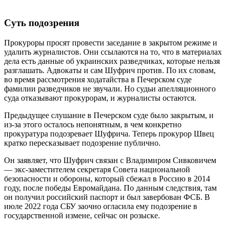
Суть подозрения
Прокуроры просят провести заседание в закрытом режиме и
удалить журналистов. Они ссылаются на то, что в материалах
дела есть данные об украинских разведчиках, которые нельзя
разглашать. Адвокаты и сам Шуфрич против. По их словам,
во время рассмотрения ходатайства в Печерском суде
фамилии разведчиков не звучали. Но судьи апелляционного
суда отказывают прокурорам, и журналисты остаются.
Предыдущее слушание в Печерском суде было закрытым, и
из-за этого осталось непонятным, в чем конкретно
прокуратура подозревает Шуфрича. Теперь прокурор Швец
кратко пересказывает подозрение публично.
Он заявляет, что Шуфрич связан с Владимиром Сивковичем
— экс-заместителем секретаря Совета национальной
безопасности и обороны, который сбежал в Россию в 2014
году, после победы Евромайдана. По данным следствия, там
он получил российский паспорт и был завербован ФСБ. В
июле 2022 года СБУ заочно огласила ему подозрение в
государственной измене, сейчас он розыске.