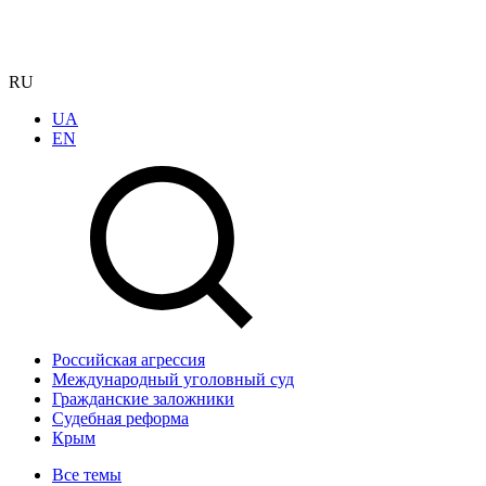
RU
UA
EN
Российская агрессия
Международный уголовный суд
Гражданские заложники
Судебная реформа
Крым
Все темы