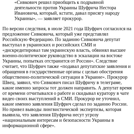
«Сивкович решил приобщить к подрывной
деятельности против Украины Шуфрича Нестора
Ивановича, который, кстати, давал присягу народу
Украины», — заявляет прокурор.
По версии следствия, в июле 2021 года Шуфрич согласился на
предложение Сивковича, который уже представлял
Российскую Федерацию. По заданию Сивковича депутат
выступал в украинских и российских СМИ и
«дискредитировал там украинскую власть, обвинял высшее
военно-политическое руководство в эскалации на востоке
Украины, попытках отстранится от России». Следствие
считает, что Шуфрич также «подавал депутатские заявления и
обращения в государственные органы с целью обострения
общественно-политической ситуации в Украине». Прокурор
Швец, заявил, что Сивкович писал Шуфричу в телеграме,
какие именно запросы тот должен направить. А депутат время
от времени отчитывался о работе и скидывал куратору в чате
видео своих выступлений в СМИ. Прокурор не уточнил,
какие именно заявления Шуфрич сделал по заданию России.
Но привел выводы лингвистической экспертизы, которая
выявила, что заявления Шуфрича несут угрозу
«национальным интересам и безопасности Украины в
информационной сфере».