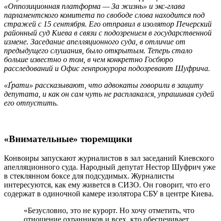
«Оппозиционная платформа — За жизнь» и экс-глава
парламентского комитета по свободе слова находится под
стражей с 15 сентября. Его отправил в изолятор Печерский
районный суд Киева в связи с подозрением в государственной
измене. Заседание апелляционного суда, в отличие от
предыдущего слушания, было открытым. Теперь стало
больше известно о том, в чем конкретно Госбюро
расследований и Офис генпрокурора подозревают Шуфрича.
«Ґрати» рассказывают, что адвокаты говорили в защиту
депутата, и как он сам чуть не расплакался, упрашивая судей
его отпустить.
«Внимательные» тюремщики
Конвоиры запускают журналистов в зал заседаний Киевского
апелляционного суда. Народный депутат Нестор Шуфрич уже
в стеклянном боксе для подсудимых. Журналисты
интересуются, как ему живется в СИЗО. Он говорит, что его
содержат в одиночной камере изолятора СБУ в центре Киева.
«Безусловно, это не курорт. Но хочу отметить, что
отношение охранников и всех, кто обеспечивает