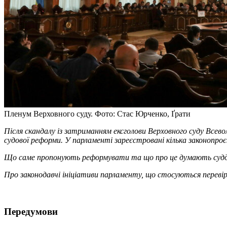
Пленум Верховного суду. Фото: Стас Юрченко, Ґрати
Після скандалу із затриманням ексголови Верховного суду Всево
судової реформи. У парламенті зареєстровані кілька законопроє
Що саме пропонують реформувати та що про це думають судді і 
Про законодавчі ініціативи парламенту, що стосуються перевірк
Передумови