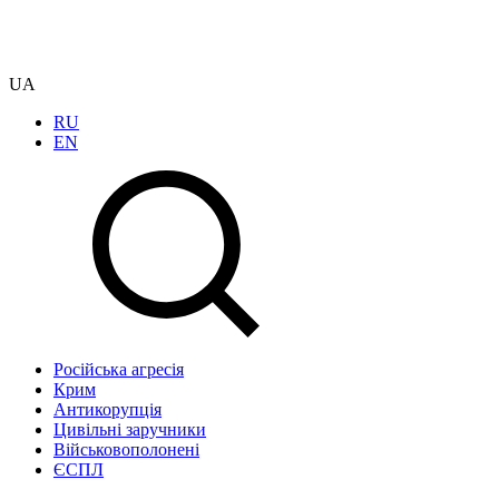
UA
RU
EN
Російська агресія
Крим
Антикорупція
Цивільні заручники
Військовополонені
ЄСПЛ