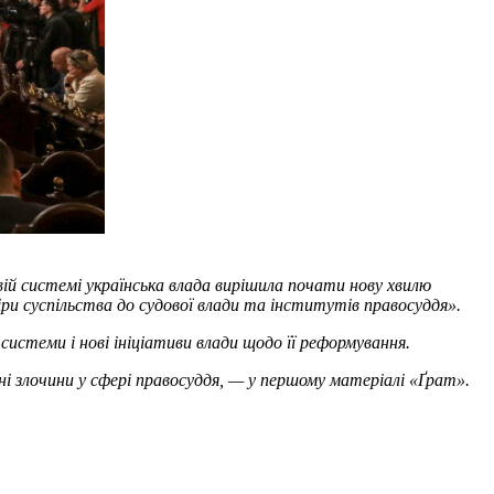
овій системі українська влада вирішила почати нову хвилю
іри суспільства до судової влади та інститутів правосуддя».
истеми і нові ініціативи влади щодо її реформування.
ні злочини у сфері правосуддя, — у першому матеріалі «Ґрат».