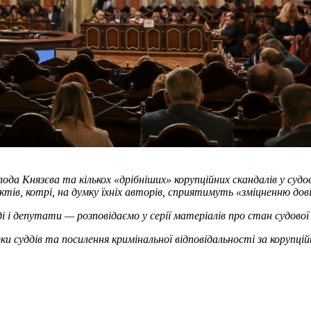
лода Князєва та кількох «дрібніших» корупційних скандалів у суд
ктів, котрі, на думку їхніх авторів, сприятимуть «зміцненню дов
депутати — розповідаємо у серії матеріалів про стан судової с
и суддів та посилення кримінальної відповідальності за корупцій