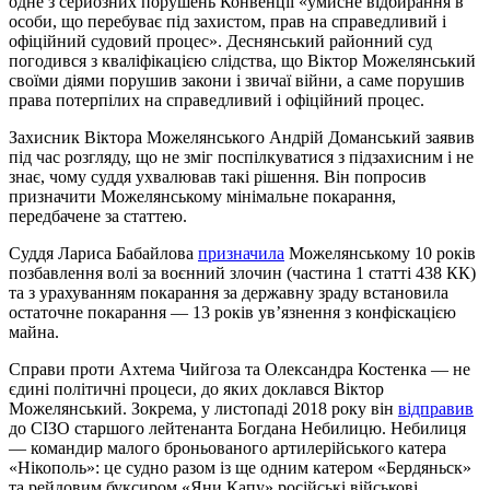
одне з серйозних порушень Конвенції «умисне відбирання в
особи, що перебуває під захистом, прав на справедливий і
офіційний судовий процес». Деснянський районний суд
погодився з кваліфікацією слідства, що Віктор Можелянський
своїми діями порушив закони і звичаї війни, а саме порушив
права потерпілих на справедливий і офіційний процес.
Захисник Віктора Можелянського Андрій Доманський заявив
під час розгляду, що не зміг поспілкуватися з підзахисним і не
знає, чому суддя ухвалював такі рішення. Він попросив
призначити Можелянському мінімальне покарання,
передбачене за статтею.
Суддя Лариса Бабайлова
призначила
Можелянському 10 років
позбавлення волі за воєнний злочин (частина 1 статті 438 КК)
та з урахуванням покарання за державну зраду встановила
остаточне покарання — 13 років увʼязнення з конфіскацією
майна.
Справи проти Ахтема Чийгоза та Олександра Костенка — не
єдині політичні процеси, до яких доклався Віктор
Можелянський. Зокрема, у листопаді 2018 року він
відправив
до СІЗО старшого лейтенанта Богдана Небилицю. Небилиця
— командир малого броньованого артилерійського катера
«Нікополь»: це судно разом із ще одним катером «Бердяньск»
та рейдовим буксиром «Яни Капу» російські військові