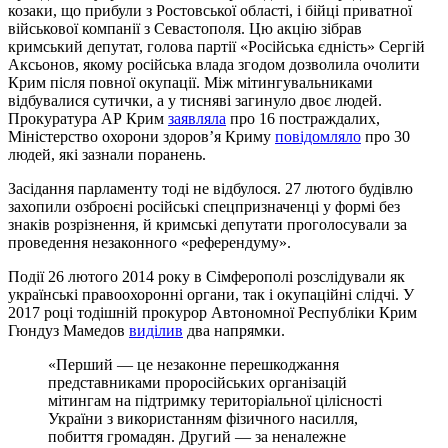
козаки, що прибули з Ростовської області, і бійці приватної
військової компанії з Севастополя. Цю акцію зібрав
кримський депутат, голова партії «Російська єдність» Сергій
Аксьонов, якому російська влада згодом дозволила очолити
Крим після повної окупації. Між мітингувальниками
відбувалися сутички, а у тисняві загинуло двоє людей.
Прокуратура АР Крим
заявляла
про 16 постраждалих,
Міністерство охорони здоровʼя Криму
повідомляло
про 30
людей, які зазнали поранень.
Засідання парламенту тоді не відбулося. 27 лютого будівлю
захопили озброєні російські спецпризначенці у формі без
знаків розрізнення, й кримські депутати проголосували за
проведення незаконного «референдуму».
Події 26 лютого 2014 року в Сімферополі розслідували як
українські правоохоронні органи, так і окупаційні слідчі. У
2017 році тодішній прокурор Автономної Республіки Крим
Гюндуз Мамедов
виділив
два напрямки.
«Перший — це незаконне перешкоджання
представниками проросійських організацій
мітингам на підтримку територіальної цілісності
України з використанням фізичного насилля,
побиття громадян. Другий — за неналежне