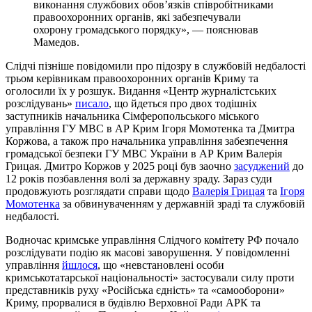
виконання службових обов’язків співробітниками
правоохоронних органів, які забезпечували
охорону громадського порядку», — пояснював
Мамедов.
Слідчі пізніше повідомили про підозру в службовій недбалості
трьом керівникам правоохоронних органів Криму та
оголосили їх у розшук. Видання «Центр журналістських
розслідувань»
писало
, що йдеться про двох тодішніх
заступників начальника Сімферопольського міського
управління ГУ МВС в АР Крим Ігоря Момотенка та Дмитра
Коржова, а також про начальника управління забезпечення
громадської безпеки ГУ МВС України в АР Крим Валерія
Грицая. Дмитро Коржов у 2025 році був заочно
засуджений
до
12 років позбавлення волі за державну зраду. Зараз суди
продовжують розглядати справи щодо
Валерія Грицая
та
Ігоря
Момотенка
за обвинуваченням у державній зраді та службовій
недбалості.
Водночас кримське управління Слідчого комітету РФ почало
розслідувати подію як масові заворушення. У повідомленні
управління
йшлося
, що «невстановлені особи
кримськотатарської національності» застосували силу проти
представників руху «Російська єдність» та «самооборони»
Криму, прорвалися в будівлю Верховної Ради АРК та