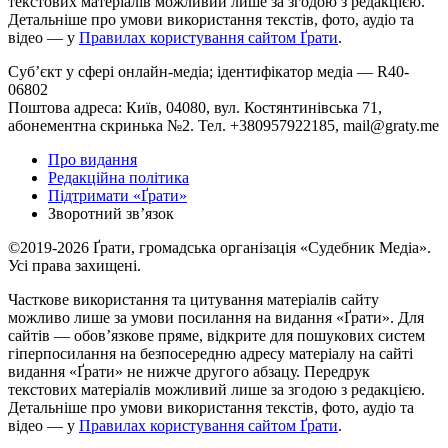
текстових матеріалів можливий лише за згодою з редакцією.
Детальніше про умови використання текстів, фото, аудіо та
відео — у
Правилах користування сайтом Ґрати
.
Суб’єкт у сфері онлайн-медіа; ідентифікатор медіа — R40-
06802
Поштова адреса: Київ, 04080, вул. Костянтинівська 71,
абонементна скринька №2. Тел. +380957922185,
mail@graty.me
Про видання
Редакційна політика
Підтримати «Ґрати»
Зворотний звʼязок
©2019-2026 Ґрати, громадська організація «Судебник Медіа».
Усі права захищені.
Часткове використання та цитування матеріалів сайту
можливо лише за умови посилання на видання «Ґрати». Для
сайтів — обовʼязкове пряме, відкрите для пошукових систем
гіперпосилання на безпосередню адресу матеріалу на сайті
видання «Ґрати» не нижче другого абзацу. Передрук
текстових матеріалів можливий лише за згодою з редакцією.
Детальніше про умови використання текстів, фото, аудіо та
відео — у
Правилах користування сайтом Ґрати
.