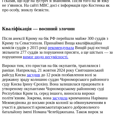
і сказав, що йде на зустріч зі знайомим. Після того на звʼязку
не зʼявився. На сайті МВС досі є інформація про Костенка як
про особу, зниклу безвісти.
Кваліфікація — воєнний злочин
Після анексії Криму на бік РФ перейшли майже 300 суддів з
Криму та Севастополя. Принаймні Вища кваліфікаційна
комісія суддів у 2015 році
рекомендувала
Вищій раді юстиції
звільнити 277 суддів за порушення присяги, а ще шістьох — за
порушення
вимог щодо несумісності.
Вироки тим, хто пристав на бік окупантів, траплялися і
раніше. Наприклад, 21 жовтня 2024 року Святошинський
райсуд Києва
засудив
до 12 років позбавлення волі за
державну зраду колишню суддю Чорноморського районного
суду Києва Ірину Єрохіну. Вона залишилася працювати в
утвореному окупантами Чорноморському районному суді
Республіки Крим та, серед іншого, виносила вироки
політвʼязням. Зокрема, вона
засудила
кримчанина Нарімана
Межмедінова до восьми років колонії за обвинуваченням в
участі в діяльності кримськотатарського добровольчого
батальйону імені Номана Челебіджихана. Також вирок за