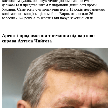
висновком суддів, обвинувачений допомагав іноземній
державі та її представникам у підривній діяльності проти
України. Саме тому суд призначив йому 13 років позбавлення
волі заочно з конфіскацією майна. Вирок оголосили 26
вересня 2024 року, а 25 жовтня він набув законної сили.
Арешт і продовження тримання під вартою:
справа Ахтема Чийгоза