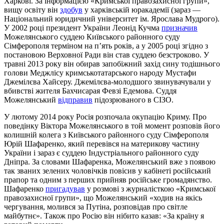
Харкові. За інформацією «Кримської правозахисної групи»,
вищу освіту він
здобув
у харківській юракадемії (зараз —
Національний юридичний університет ім. Ярослава Мудрого).
У 2002 році президент України Леонід Кучма
призначив
Можелянського суддею Київського районного суду
Сімферополя терміном на пʼять років, а у 2005 році згідно з
постановою Верховної Ради він став суддею безстроково. У
травні 2013 року він обирав запобіжний захід сину тодішнього
голови Меджлісу кримськотатарського народу Мустафи
Джемілєва Хайсеру. Джемілєва-молодшого звинувачували у
вбивстві жителя Бахчисарая Февзі Едемова. Суддя
Можелянський
відправив
підозрюваного в СІЗО.
У лютому 2014 року Росія розпочала окупацію Криму. Про
поведінку Віктора Можелянського в той момент розповів його
колишній колега з Київського районного суду Сімферополя
Юрій Шафаренко, який перевівся на материкову частину
України і зараз є суддею Індустріального районного суду
Дніпра. За словами Шафаренка, Можелянський вже з появою
так званих зелених чоловічків повісив у кабінеті російський
прапор та одним з перших прийняв російське громадянство.
Шафаренко
пригадував
у розмові з журналісткою «Кримської
правозахисної групи», що Можелянський «ходив на якісь
чергування, молився за Путіна, розповідав про світле
майбутнє». Також про Росію він нібито казав: «За країну я