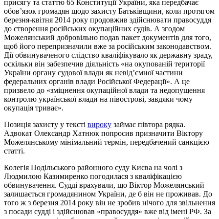
присягу та статтю 65 Конституції України, яка передбачає
обовʼязок громадян щодо захисту Батьківщини, коли протягом
березня-квітня 2014 року продовжив здійснювати правосуддя
до створення російських окупаційних судів. А згодом
Можелянський добровільно подав пакет документів для того,
щоб його перепризначили вже за російським законодавством.
Дії обвинуваченого слідство кваліфікувало як державну зраду,
оскільки він забезпечив діяльність «на окупованій території
України органу судової влади як невідʼємної частини
федеральних органів влади Російської Федерації». А це
призвело до «зміцнення окупаційної влади та недопущення
контролю української влади на півострові, завдяки чому
окупація триває».
Позиція захисту у тексті
вироку
займає півтора рядка.
Адвокат Олександр Хатнюк попросив призначити Віктору
Можелянському мінімальний термін, передбачений санкцією
статті.
Колегія Подільського районного суду Києва на чолі з
Людмилою Казимиренко погодилася з кваліфікацією
обвинувачення. Судді врахували, що Віктор Можелянський
залишається громадянином України, де б він не проживав. До
того ж з березня 2014 року він не зробив нічого для звільнення
з посади судді і здійснював «правосуддя» вже від імені РФ. За