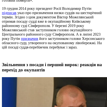
готовий померти».
19 грудня 2014 року президент Росії Володимир Путін
підписав
указ про призначення низки суддів на шестирічний
термін. Згідно з цим документом Віктор Можелянський
отримав посаду судді вже в окупаційному Київському
районному суді Сімферополя. У березні 2019 року
Можелянський став заступником голови окупаційного
Центрального районного суду Сімферополя. А в липні 2023
року Путін
призначив
його заступником голови Херсонського
обласного суду, утвореного на окупованому лівобережжі. На
цій посаді суддя-перебіжчик перебуває і зараз.
Звільнення з посади і перший вирок: реакція на
перехід до окупантів