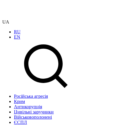
UA
RU
EN
Російська агресія
Крим
Антикорупція
Цивільні заручники
Військовополонені
ЄСПЛ