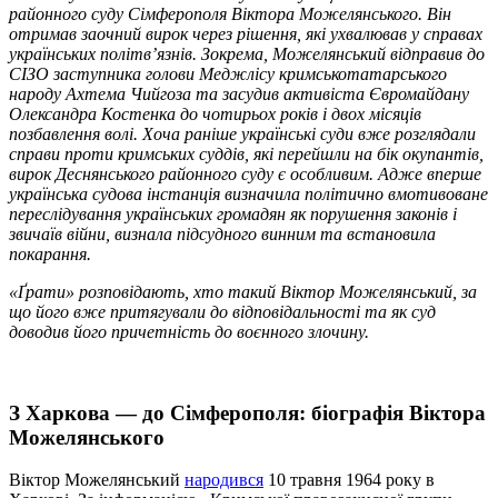
районного суду Сімферополя Віктора Можелянського. Він
отримав заочний вирок через рішення, які ухвалював у справах
українських політвʼязнів. Зокрема, Можелянський відправив до
СІЗО заступника голови Меджлісу кримськотатарського
народу Ахтема Чийгоза та засудив активіста Євромайдану
Олександра Костенка до чотирьох років і двох місяців
позбавлення волі. Хоча раніше українські суди вже розглядали
справи проти кримських суддів, які перейшли на бік окупантів,
вирок Деснянського районного суду є особливим. Адже вперше
українська судова інстанція визначила політично вмотивоване
переслідування українських громадян як порушення законів і
звичаїв війни, визнала підсудного винним та встановила
покарання.
«Ґрати» розповідають, хто такий Віктор Можелянський, за
що його вже притягували до відповідальності та як суд
доводив його причетність до воєнного злочину.
З Харкова — до Сімферополя: біографія Віктора
Можелянського
Віктор Можелянський
народився
10 травня 1964 року в