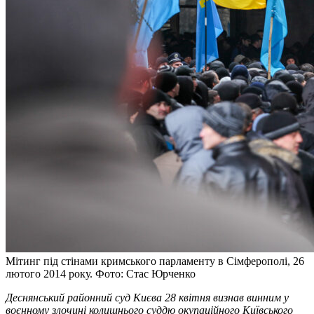
Мітинг під стінами кримського парламенту в Сімферополі, 26
лютого 2014 року. Фото: Стас Юрченко
Деснянський районний суд Києва 28 квітня визнав винним у
воєнному злочині колишнього суддю окупаційного Київського