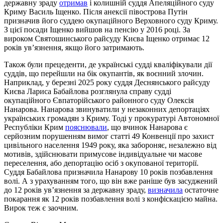
державну зраду
отримав
і колишній суддя Апеляційного суду
Криму Василь Іщенко. Після анексії півострова Путін
призначив його суддею окупаційного Верховного суду Криму.
З цієї посади Іщенко вийшов на пенсію у 2016 році. За
вироком Святошинського райсуду Києва Іщенко отримає 12
років увʼязнення, якщо його затримають.
Також були прецеденти, де українські судді кваліфікували дії
суддів, що перейшли на бік окупантів, як воєнний злочин.
Наприклад, у березні 2025 року суддя Деснянського райсуду
Києва Лариса Бабайлова розглянула справу судді
окупаційного Євпаторійського районного суду Олексія
Нанарова. Нанарова звинуватили у незаконних депортаціях
українських громадян з Криму. Тоді у прокуратурі Автономної
Республіки Крим
пояснювали
, що вчинок Нанарова є
серйозним порушенням вимог статті 49 Конвенції про захист
цивільного населення 1949 року, яка забороняє, незалежно від
мотивів, здійснювати примусове індивідуальне чи масове
переселення, або депортацію осіб з окупованої території.
Суддя Бабайлова призначила Нанарову 10 років позбавлення
волі. А з урахуванням того, що він вже раніше був засуджений
до 12 років увʼязнення за державну зраду,
визначила
остаточне
покарання як 12 років позбавлення волі з конфіскацією майна.
Вирок теж є заочним.