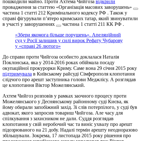
пошкодили майно. Проти Ахтема Чийгоза
відкрили
провадження за статтею
«Організація масових заворушень»
частина 1 статті 212 Кримінального кодексу РФ
. Також у
справі фігурували пʼятеро кримських татар, який звинуватили
в участі у
заворушеннях
частина 1 статті 211 КК РФ
.
«Збери якомога більше порушень». Апеляційний
суд у Росії залишив у силі вирок Рефату Чубарову
у «справі 26 лютого»
До справи проти Чийгоза особисто доклалася Наталія
Поклонська, яка у 2014-2016 роках обіймала посаду
окупаційної прокурорки Криму. Саме вона 29 січня 2015 року
підтримувала
в Київському райсуді Сімферополя клопотання
слідчого про арешт заступника голови Меджлісу. А розглядав
це клопотання Віктор Можелянський.
Ахтем Чийгоз розповів у рамках заочного процесу проти
Можелянського у Деснянському районному суді Києва, як
йому обирали запобіжний захід. Зі слів потерпілого, у суді був
адвокат, якого запросив товариш Чийгоза. Але часу для
спілкування з захисником не дали. Суддя розглядав
клопотання у свій неробочий час та виніс ухвалу про арешт
підозрюваного на 21 добу. Надалі термін арешту неодноразово
збільшували. Зокрема, 17 листопада 2015 року рішення про