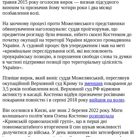
травня 2015 року оголосив вирок — визнав підсудного
винним та призначив йому чотири роки і два місяці
позбавлення волі.
На заочному процесі проти Можелянського представники
обвинувачення наголошували: суддя проігнорував, що
предметом розгляду були вчинки, нібито скоєні Костенком до
початку окупації на території України відносно громадянина
України. А судовий процес був упередженим і мав на меті
«кримінальне переслідування осіб, які висловлюють
проукраїнську позицію, в порушення свободи слова та думки
в частині підтримки позиції про територіальну цілісність
України».
Пізніше вирок, який виніс суддя Можелянський, переглянув
окупаційний Верховний суд Криму та
зменшив
покарання до
3,5 років позбавлення волі. Верховний суд РФ відмовив
активісту в касації. Костенко відбув призначене росіянами
покарання повністю і в серпні 2018 року
вийшов на волю
.
Він оселився в Києві, але зник 2 березня 2022 року. Мати
колишнього політвʼязня Олена Костенко
розповідала
«Кримській правозахисній групі», що в перші дні
повномасштабного вторгнення її син шукав можливості
долучитися до війська. У день зникнення він зателефонував їй