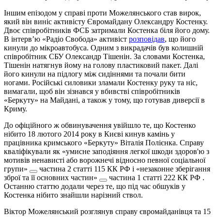
Іншим епізодом у справі проти Можелянського став вирок,
який він виніс активісту Євромайдану Олександру Костенку.
Двоє співробітників ФСБ затримали Костенка біля його дому.
В інтервʼю «Радіо Свобода» активіст
розповідав
, що його
кинули до мікроавтобуса. Одним з викрадачів був колишній
співробітник СБУ Олександр Тішенін. За словами Костенка,
Тішенін натягнув йому на голову пластиковий пакет. Далі
його кинули на підлогу між сидіннями та почали бити
ногами. Російські силовики зламали Костенку руку та ніс,
вимагали, щоб він зізнався у вбивстві співробітників
«Беркуту» на Майдані, а також у тому, що готував диверсії в
Криму.
До офіційного ж обвинувачення увійшло те, що Костенко
нібито 18 лютого 2014 року в Києві кинув камінь у
працівника кримського «Беркуту» Віталія Полієнка. Справу
кваліфікували як
«умисне заподіяння легкої шкоди здоров'ю з
мотивів ненависті або ворожнечі відносно певної соціальної
групи»
частина 2 статті 115 КК РФ
і
«незаконне зберігання
зброї та її основних частин»
частина 1 статті 222 КК РФ
.
Останню статтю додали через те, що під час обшуків у
Костенка нібито знайшли нарізний ствол.
Віктор Можелянський розглянув справу євромайданівця та 15