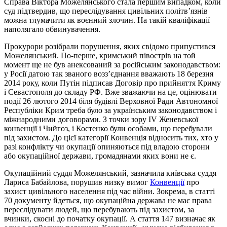
Справа Віктора Можелянського стала першим випадком, коли
суд підтвердив, що переслідування цивільних політвʼязнів
можна тлумачити як воєнний злочин. На такій кваліфікації
наполягало обвинувачення.
Прокурори розібрали порушення, яких свідомо припустився
Можелянський. По-перше, кримський півострів на той
момент ще не був анексований за російським законодавством:
у Росії датою так званого воззʼєднання вважають 18 березня
2014 року, коли Путін підписав Договір про прийняття Криму
і Севастополя до складу РФ. Вже зважаючи на це, оцінювати
події 26 лютого 2014 біля будівлі Верховної Ради Автономної
Республіки Крим треба було за українським законодавством і
міжнародними договорами. З точки зору IV Женевської
конвенції і Чийгоз, і Костенко були особами, що перебували
під захистом. До цієї категорії Конвенція відносить тих, хто у
разі конфлікту чи окупації опиняються під владою сторони
або окупаційної держави, громадянами яких вони не є.
Окупаційний суддя Можелянський, зазначила київська суддя
Лариса Бабайлова, порушив низку вимог
Конвенції
про
захист цивільного населення під час війни. Зокрема, в статті
70 документу йдеться, що окупаційна держава не має права
переслідувати людей, що перебувають під захистом, за
вчинки, скоєні до початку окупації. А стаття 147 визначає як