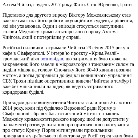
Ахтем Чійгоз, грудень 2017 року. Фото: Стас Юрченко, Ґрати
Підставою для другого вироку Віктору Можелянському став
вже не сам факт його роботи окупаційним суддею, а рішення,
які він ухвалював. Один з епізодів стосується заступника
голови Меджлісу кримськотатарського народу Ахтема
Чийгоза, який є потерпілим у справі.
Російські силовики затримали Чийгоза 29 січня 2015 року в
кафе в Сімферополі. У інтервʼю проєкту «Крим.Реалії»
громадський діяч
розповідав
, що затримання було схоже на
викрадення: його завели в мікроавтобус з тонованим склом та
наділи мішок на голову. Спочатку його 30-40 хвилин возили
містом, а потім доправили до будівлі колишнього управління
СБУ. Трохи пізніше оперативники вивели Чийгоза в тамбур і
вже без мішка зняли на відео, як ведуть затриманого
коридорами будівлі.
Приводом для обвинувачення Чийгоза стали події 26 лютого
2014 року, коли під будівлею Верховної ради Криму в
Сімферополі зібрався багатотисячний мітинг на заклик
Меджлісу кримськотатарського народу, щоб не допустити у
парламенті розгляду питання про призначення голосування
про статус Криму. Поряд мітингували прихильники
приєднання українського півострова до Росії, серед яких були