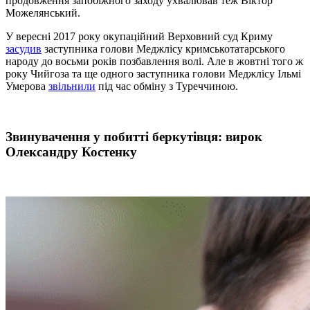
продовження запобіжного заходу ухвалював теж Віктор
Можелянський.
У вересні 2017 року окупаційний Верховний суд Криму
засудив
заступника голови Меджлісу кримськотатарського
народу до восьми років позбавлення волі. Але в жовтні того ж
року Чийгоза та ще одного заступника голови Меджлісу Ільмі
Умерова
звільнили
під час обміну з Туреччиною.
Звинувачення у побитті беркутівця: вирок
Олександру Костенку