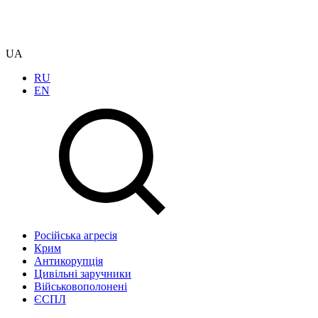
UA
RU
EN
Російська агресія
Крим
Антикорупція
Цивільні заручники
Військовополонені
ЄСПЛ