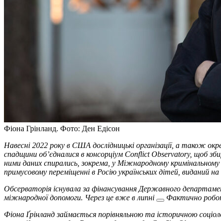
Фіона Грінланд. Фото: Ден Едісон
Навесні 2022 року в США дослідницькі організації, а також ок
спадщини об’єдналися в консорціум Conflict Observatory, щоб з
ними даних спирались, зокрема, у Міжнародному кримінальному
примусовому переміщенні в Росію українських дітей
, виданий на
Обсерваторія існувала за фінансування Державного департам
міжнародної допомоги. Через це вже
в липні
Фактично робота
Фіона Ґрінланд займається порівняльною та історичною соціоло