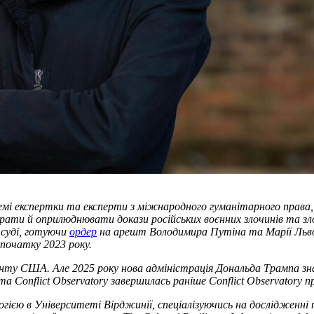
ремі експертки та експерти з міжнародного гуманітарного права,
бирати й оприлюднювати докази російських воєнних злочинів та зл
 суді, готуючи
ордер
на арешт Володимира Путіна та Марії Льво
 початку 2023 року.
енту США. Але 2025 року нова адміністрація Дональда Трампа 
 Conflict Observatory завершилась раніше
Conflict Observatory п
гією в Університеті Вірджинії, спеціалізуючись на дослідженні 