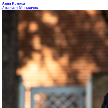
Анна Кравець
Анастасія Москвичова