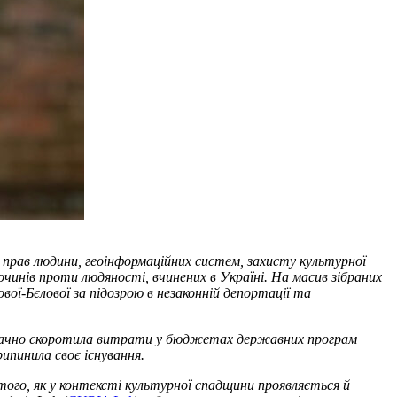
 прав людини, геоінформаційних систем, захисту культурної
очинів проти людяності, вчинених в Україні. На масив зібраних
вої-Бєлової
за підозрою в
незаконній депортації та
значно скоротила витрати у бюджетах державних програм
рипинила своє існування.
того, як у контексті культурної спадщини проявляється й