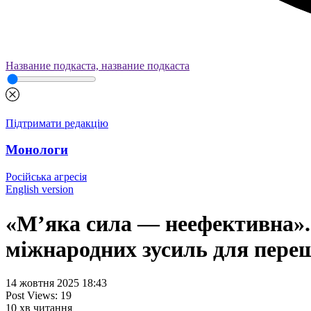
Название подкаста, название подкаста
Підтримати редакцію
Монологи
Російська агресія
English version
«М’яка сила — неефективна». 
міжнародних зусиль для переш
14 жовтня 2025 18:43
Post Views:
19
10
хв читання