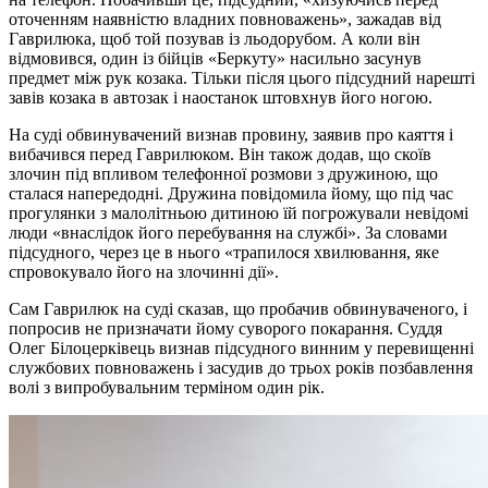
оточенням наявністю владних повноважень», зажадав від
Гаврилюка, щоб той позував із льодорубом. А коли він
відмовився, один із бійців «Беркуту» насильно засунув
предмет між рук козака. Тільки після цього підсудний нарешті
завів козака в автозак і наостанок штовхнув його ногою.
На суді обвинувачений визнав провину, заявив про каяття і
вибачився перед Гаврилюком. Він також додав, що скоїв
злочин під впливом телефонної розмови з дружиною, що
сталася напередодні. Дружина повідомила йому, що під час
прогулянки з малолітньою дитиною їй погрожували невідомі
люди «внаслідок його перебування на службі». За словами
підсудного, через це в нього «трапилося хвилювання, яке
спровокувало його на злочинні дії».
Сам Гаврилюк на суді сказав, що пробачив обвинуваченого, і
попросив не призначати йому суворого покарання. Суддя
Олег Білоцерківець визнав підсудного винним у перевищенні
службових повноважень і засудив до трьох років позбавлення
волі з випробувальним терміном один рік.