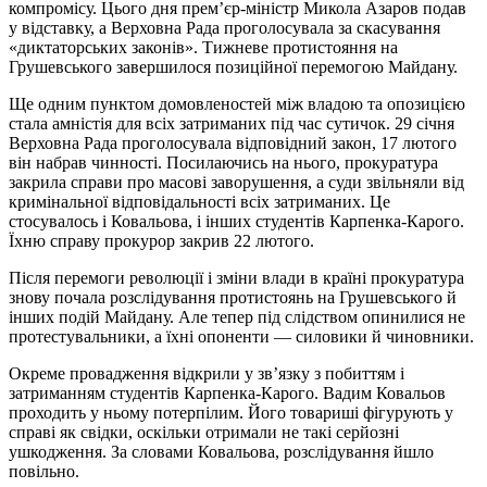
компромісу. Цього дня прем’єр-міністр Микола Азаров подав
у відставку, а Верховна Рада проголосувала за скасування
«диктаторських законів». Тижневе протистояння на
Грушевського завершилося позиційної перемогою Майдану.
Ще одним пунктом домовленостей між владою та опозицією
стала амністія для всіх затриманих під час сутичок. 29 січня
Верховна Рада проголосувала відповідний закон, 17 лютого
він набрав чинності. Посилаючись на нього, прокуратура
закрила справи про масові заворушення, а суди звільняли від
кримінальної відповідальності всіх затриманих. Це
стосувалось і Ковальова, і інших студентів Карпенка-Карого.
Їхню справу прокурор закрив 22 лютого.
Після перемоги революції і зміни влади в країні прокуратура
знову почала розслідування протистоянь на Грушевського й
інших подій Майдану. Але тепер під слідством опинилися не
протестувальники, а їхні опоненти — силовики й чиновники.
Окреме провадження відкрили у зв’язку з побиттям і
затриманням студентів Карпенка-Карого. Вадим Ковальов
проходить у ньому потерпілим. Його товариші фігурують у
справі як свідки, оскільки отримали не такі серйозні
ушкодження. За словами Ковальова, розслідування йшло
повільно.