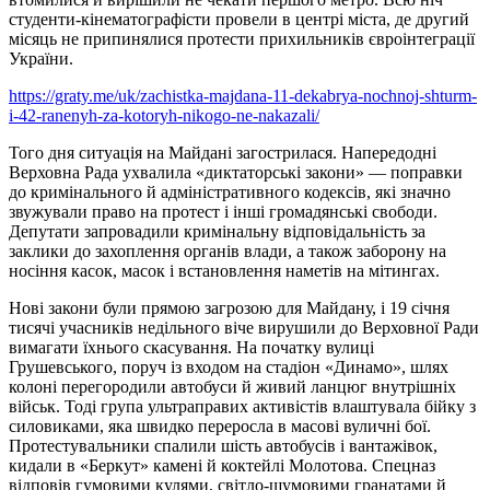
студенти-кінематографісти провели в центрі міста, де другий
місяць не припинялися протести прихильників євроінтеграції
України.
https://graty.me/uk/zachistka-majdana-11-dekabrya-nochnoj-shturm-
i-42-ranenyh-za-kotoryh-nikogo-ne-nakazali/
Того дня ситуація на Майдані загострилася. Напередодні
Верховна Рада ухвалила «диктаторські закони» — поправки
до кримінального й адміністративного кодексів, які значно
звужували право на протест і інші громадянські свободи.
Депутати запровадили кримінальну відповідальність за
заклики до захоплення органів влади, а також заборону на
носіння касок, масок і встановлення наметів на мітингах.
Нові закони були прямою загрозою для Майдану, і 19 січня
тисячі учасників недільного віче вирушили до Верховної Ради
вимагати їхнього скасування. На початку вулиці
Грушевського, поруч із входом на стадіон «Динамо», шлях
колоні перегородили автобуси й живий ланцюг внутрішніх
військ. Тоді група ультраправих активістів влаштувала бійку з
силовиками, яка швидко переросла в масові вуличні бої.
Протестувальники спалили шість автобусів і вантажівок,
кидали в «Беркут» камені й коктейлі Молотова. Спецназ
відповів гумовими кулями, світло-шумовими гранатами й