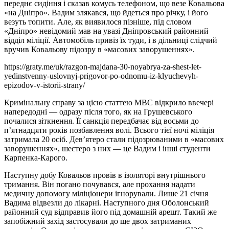
переднє сидіння і сказав комусь телефоном, що везе Ковальова
«на Дніпро». Вадим злякався, що йдеться про річку, і його
везуть топити. Але, як виявилося пізніше, під словом
«Дніпро» невідомий мав на увазі Дніпровський районний
відділ міліції. Автомобіль привіз їх туди, і в дільниці слідчий
вручив Ковальову підозру в «масових заворушеннях».
https://graty.me/uk/razgon-majdana-30-noyabrya-za-shest-let-
yedinstvenny-uslovnyj-prigovor-po-odnomu-iz-klyuchevyh-
epizodov-v-istorii-strany/
Кримінальну справу за цією статтею МВС відкрило ввечері
напередодні — одразу після того, як на Грушевського
почалися зіткнення. Її санкція передбачає від восьми до
п’ятнадцяти років позбавлення волі. Всього тієї ночі міліція
затримала 20 осіб. Дев’ятеро стали підозрюваними в «масових
заворушеннях», шестеро з них — це Вадим і інші студенти
Карпенка-Карого.
Наступну добу Ковальов провів в ізоляторі внутрішнього
тримання. Він погано почувався, але прохання надати
медичну допомогу міліціонери ігнорували. Лише 21 січня
Вадима відвезли до лікарні. Наступного дня Оболонський
районний суд відправив його під домашній арешт. Такий же
запобіжний захід застосували до ще двох затриманих