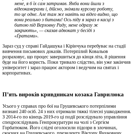
мене, я б їх сам затримав. Якби вони йшли з
відеокамерами і, дійсно, знімали курсову роботу,
то це одне. Але там же навіть на відео видно, що
вони реально з битами! Ось піду я зараз в касці з
битою під Верховну Раду, мене одразу ж
закриють», — сказав адвокат у бесіді з
«Ґратами».
Зараз суд у справі Гайдашука і Кірінчука перебуває на стадії
вивчення письмових доказів. Потерпілий Ковальов
розраховує, що процес завершиться до кінця літа, й рішення
буде на його користь. Поки тривало слідство, він уже закінчив
університет і зараз працює актором і ведучим на святах і
корпоративах.
П’ять вироків кривдникам козака Гаврилюка
Усього у справах про бої на Грушевського потерпілими
визнані 240 осіб. 24 з них отримали тяжкі тілесні ушкодження.
З 2014-го по кінець 2019-го ці події розслідувало управління
спецрозслідувань Генпрокуратури на чолі з Сергієм
Горбатюком. Його слідчі оголосили підозри в злочинах,
скоєних на Грушевського, президенту Віктору Януковичу,