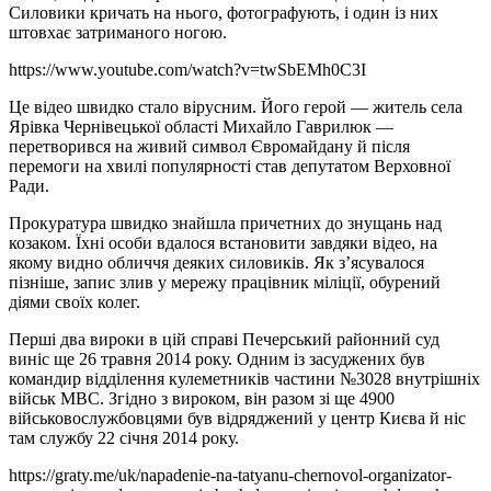
Силовики кричать на нього, фотографують, і один із них
штовхає затриманого ногою.
https://www.youtube.com/watch?v=twSbEMh0C3I
Це відео швидко стало вірусним. Його герой — житель села
Ярівка Чернівецької області Михайло Гаврилюк —
перетворився на живий символ Євромайдану й після
перемоги на хвилі популярності став депутатом Верховної
Ради.
Прокуратура швидко знайшла причетних до знущань над
козаком. Їхні особи вдалося встановити завдяки відео, на
якому видно обличчя деяких силовиків. Як з’ясувалося
пізніше, запис злив у мережу працівник міліції, обурений
діями своїх колег.
Перші два вироки в цій справі Печерський районний суд
виніс ще 26 травня 2014 року. Одним із засуджених був
командир відділення кулеметників частини №3028 внутрішніх
військ МВС. Згідно з вироком, він разом зі ще 4900
військовослужбовцями був відряджений у центр Києва й ніс
там службу 22 січня 2014 року.
https://graty.me/uk/napadenie-na-tatyanu-chernovol-organizator-