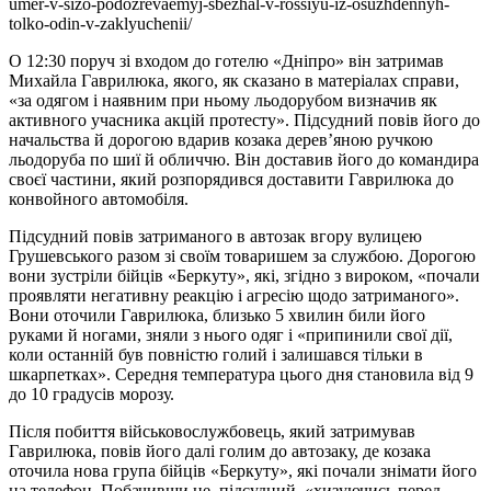
umer-v-sizo-podozrevaemyj-sbezhal-v-rossiyu-iz-osuzhdennyh-
tolko-odin-v-zaklyuchenii/
О 12:30 поруч зі входом до готелю «Дніпро» він затримав
Михайла Гаврилюка, якого, як сказано в матеріалах справи,
«за одягом і наявним при ньому льодорубом визначив як
активного учасника акцій протесту». Підсудний повів його до
начальства й дорогою вдарив козака дерев’яною ручкою
льодоруба по шиї й обличчю. Він доставив його до командира
своєї частини, який розпорядився доставити Гаврилюка до
конвойного автомобіля.
Підсудний повів затриманого в автозак вгору вулицею
Грушевського разом зі своїм товаришем за службою. Дорогою
вони зустріли бійців «Беркуту», які, згідно з вироком, «почали
проявляти негативну реакцію і агресію щодо затриманого».
Вони оточили Гаврилюка, близько 5 хвилин били його
руками й ногами, зняли з нього одяг і «припинили свої дії,
коли останній був повністю голий і залишався тільки в
шкарпетках». Середня температура цього дня становила від 9
до 10 градусів морозу.
Після побиття військовослужбовець, який затримував
Гаврилюка, повів його далі голим до автозаку, де козака
оточила нова група бійців «Беркуту», які почали знімати його
на телефон. Побачивши це, підсудний, «хизуючись перед