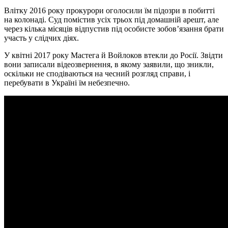
Влітку 2016 року прокурори оголосили їм підозри в побитті
на колонаді. Суд помістив усіх трьох під домашній арешт, але
через кілька місяців відпустив під особисте зобов’язання брати
участь у слідчих діях.
У квітні 2017 року Мастега й Войлоков втекли до Росії. Звідти
вони записали відеозвернення, в якому заявили, що зникли,
оскільки не сподіваються на чесний розгляд справи, і
перебувати в Україні їм небезпечно.