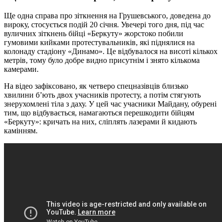
Ще одна справа про зіткнення на Грушевського, доведена до
вироку, стосується подій 20 січня. Увечері того дня, під час
вуличних зіткнень бійці «Беркуту» жорстоко побили
гумовими кийками протестувальників, які піднялися на
колонаду стадіону «Динамо». Це відбувалося на висоті кількох
метрів, тому було добре видно присутнім і знято кількома
камерами.
На відео зафіксовано, як четверо спецназівців близько
хвилини б’ють двох учасників протесту, а потім стягують
знерухомлені тіла з даху. У цей час учасники Майдану, обурені
тим, що відбувається, намагаються перешкодити бійцям
«Беркуту»: кричать на них, сліплять лазерами й кидають
камінням.