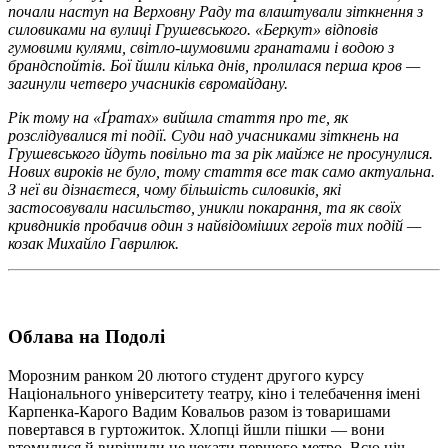
почали наступ на Верховну Раду та влаштували зіткнення з
силовиками на вулиці Грушевського. «Беркут» відповів
гумовими кулями, світло-шумовими гранатами і водою з
брандспойтів. Бої йшли кілька днів, пролилася перша кров —
загинули четверо учасників євромайдану.
Рік тому на «Ґратах» вийшла стаття про те, як
розслідувалися ті події. Суди над учасниками зіткнень на
Грушевського йдуть повільно та за рік майже не просунулися.
Нових вироків не було, тому стаття все так само актуальна.
З неї ви дізнаєтеся, чому більшість силовиків, які
застосовували насильство, уникли покарання, та як своїх
кривдників пробачив один з найвідоміших героїв тих подій —
козак Михайло Гаврилюк.
Облава на Подолі
Морозним ранком 20 лютого студент другого курсу
Національного університету театру, кіно і телебачення імені
Карпенка-Карого Вадим Ковальов разом із товаришами
повертався в гуртожиток. Хлопці йшли пішки — вони
втомилися й вирішили не чекати першого метро. Всю ніч