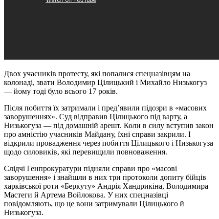
Двох учасників протесту, які попалися спецназівцям на
колонаді, звати Володимир Цілицький і Михайло Низькогуз
— йому тоді було всього 17 років.
Після побиття їх затримали і пред’явили підозри в «масових
заворушеннях». Суд відправив Цілицького під варту, а
Низькогуза — під домашній арешт. Коли в силу вступив закон
про амністію учасників Майдану, їхні справи закрили. І
відкрили провадження через побиття Цілицького і Низькогуза
щодо силовиків, які перевищили повноваження.
Слідчі Генпрокуратури підняли справи про «масові
заворушення» і знайшли в них три протоколи допиту бійців
харківської роти «Беркуту» Андрія Хандрикіна, Володимира
Мастеги й Артема Войлокова. У них спецназівці
повідомляють, що це вони затримували Цілицького й
Низькогуза.