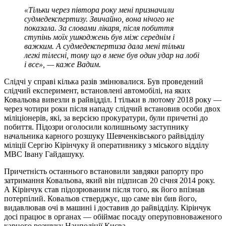
«Тільки через півтора року мені призначили
судмедекспертизу. Звичайно, вона нічого не
показала. За словами лікаря, після побиття
ступінь моїх ушкоджень був між середнім і
важким. А судмедекспертиза дала мені тільки
легкі тілесні, тому що в мене був один удар на лобі
і все», — каже Вадим.
Слідчі у справі кілька разів змінювалися. Був проведений
слідчий експеримент, встановлені автомобілі, на яких
Ковальова вивезли в райвідділ. І тільки в лютому 2018 року —
через чотири роки після нападу слідчий встановив особи двох
міліціонерів, які, за версією прокуратури, були причетні до
побиття. Підозри оголосили колишньому заступнику
начальника карного розшуку Шевченківського райвідділу
міліції Сергію Кірінчуку й оперативнику з міського відділу
МВС Івану Гайдашуку.
Причетність останнього встановили завдяки рапорту про
затримання Ковальова, який він підписав 20 січня 2014 року.
А Кірінчук став підозрюваним після того, як його впізнав
потерпілий. Ковальов стверджує, що саме він бив його,
видавлював очі в машині і доставив до райвідділу. Кірінчук
досі працює в органах — обіймає посаду оперуповноваженого
карного розшуку Нацполіції Києва.