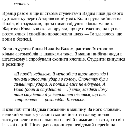
хлопець.
Вранці разом зі ще шістьома студентами Вадим ішов до свого
гуртожитку через Андріївський узвіз. Коли група вийшла на
Поділ, він зауважив, що за ними слідують кілька машин.
Жартома Ковальов сказав друзям, що це стеження, на що всі
розсміялися і спокійно продовжили шлях — їм здавалося, що
вони в безпеці.
Коли студенти йшли Нижнім Валом, раптово їх оточило
кілька автомобілів із шашками таксі. З машин вибігли люди в
штатському і спробували схопити хлопців. Студенти кинулися
в розсипну.
«Я пробіг недалеко, й мене збили троє мужиків і
почали наносити удари в голову. Спочатку були
сильні три удари. А потім я вже не відчував. А
Рома (один зі студентів — Ґ) втік, завдяки йому
наші студенти й університет дізнався, що нас
затримали», — розповідає Ковальов.
Після побиття Вадима посадили в машину. За його словами,
великий чоловік у салоні схопив його за голову, почав
тиснути великими пальцями на очі й вимагав сказати, хто він
і з якої партії. Після цього «допиту» невідомий пересів на