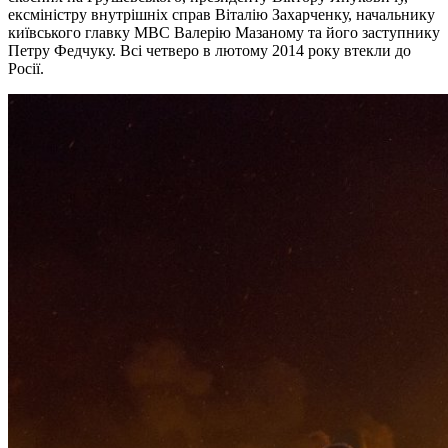
ексміністру внутрішніх справ Віталію Захарченку, начальнику
київського главку МВС Валерію Мазаному та його заступнику
Петру Федчуку. Всі четверо в лютому 2014 року втекли до
Росії.