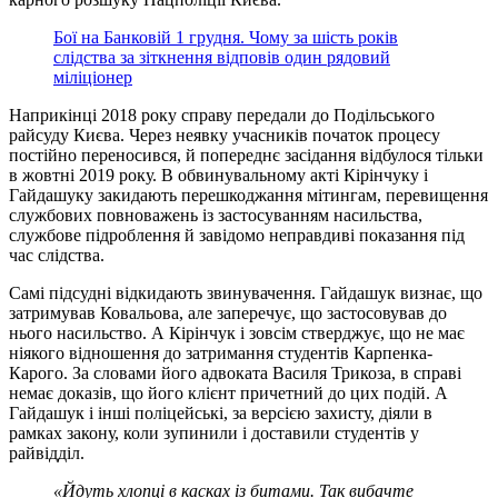
Бої на Банковій 1 грудня. Чому за шість років
слідства за зіткнення відповів один рядовий
міліціонер
Наприкінці 2018 року справу передали до Подільського
райсуду Києва. Через неявку учасників початок процесу
постійно переносився, й попереднє засідання відбулося тільки
в жовтні 2019 року. В обвинувальному акті Кірінчуку і
Гайдашуку закидають перешкоджання мітингам, перевищення
службових повноважень із застосуванням насильства,
службове підроблення й завідомо неправдиві показання під
час слідства.
Самі підсудні відкидають звинувачення. Гайдашук визнає, що
затримував Ковальова, але заперечує, що застосовував до
нього насильство. А Кірінчук і зовсім стверджує, що не має
ніякого відношення до затримання студентів Карпенка-
Карого. За словами його адвоката Василя Трикоза, в справі
немає доказів, що його клієнт причетний до цих подій. А
Гайдашук і інші поліцейські, за версією захисту, діяли в
рамках закону, коли зупинили і доставили студентів у
райвідділ.
«Йдуть хлопці в касках із битами. Так вибачте