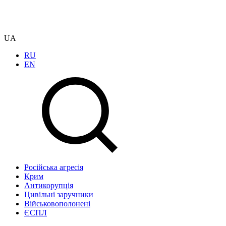
UA
RU
EN
Російська агресія
Крим
Антикорупція
Цивільні заручники
Військовополонені
ЄСПЛ