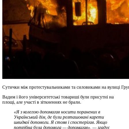
Сутички між протестувальниками та силовиками на вулиці Груш
Вадим і його університетські товариші були присутні на
площі, але участі в зіткненнях не брали.
«Я з колегою допомагав носити поранених в
Український дім, де були розташовані карети
швидкої допомоги. Я стояв і спостерігав. Якщо
потрібна була допомога — допомагав», — згадує