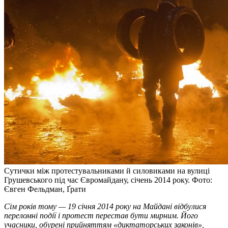
Сутички між протестувальниками й силовиками на вулиці
Грушевського під час Євромайдану, січень 2014 року. Фото:
Євген Фельдман, Ґрати
Сім років тому — 19 січня 2014 року на Майдані відбулися
переломні події і протест перестав бути мирним. Його
учасники, обурені прийняттям «диктаторських законів»,