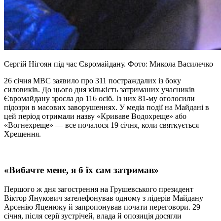
Сергій Нігоян під час Євромайдану. Фото: Микола Василечко
26 січня МВС заявило про 311 постраждалих із боку
силовиків. До цього дня кількість затриманих учасників
Євромайдану зросла до 116 осіб. Із них 81-му оголосили
підозри в масових заворушеннях. У медіа події на Майдані в
цей період отримали назву «Криваве Водохреще» або
«Вогнехреще» — все почалося 19 січня, коли святкується
Хрещення.
«Вибачте мене, я б їх сам затримав»
Першого ж дня загострення на Грушевського президент
Віктор Янукович зателефонував одному з лідерів Майдану
Арсенію Яценюку й запропонував почати переговори. 29
січня, після серії зустрічей, влада й опозиція досягли