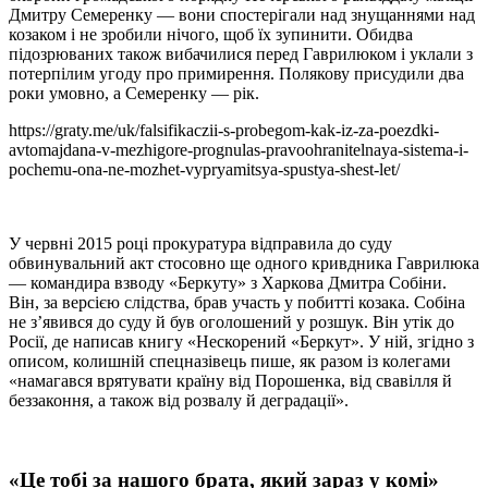
Дмитру Семеренку — вони спостерігали над знущаннями над
козаком і не зробили нічого, щоб їх зупинити. Обидва
підозрюваних також вибачилися перед Гаврилюком і уклали з
потерпілим угоду про примирення. Полякову присудили два
роки умовно, а Семеренку — рік.
https://graty.me/uk/falsifikaczii-s-probegom-kak-iz-za-poezdki-
avtomajdana-v-mezhigore-prognulas-pravoohranitelnaya-sistema-i-
pochemu-ona-ne-mozhet-vypryamitsya-spustya-shest-let/
У червні 2015 році прокуратура відправила до суду
обвинувальний акт стосовно ще одного кривдника Гаврилюка
— командира взводу «Беркуту» з Харкова Дмитра Собіни.
Він, за версією слідства, брав участь у побитті козака. Собіна
не з’явився до суду й був оголошений у розшук. Він утік до
Росії, де написав книгу «Нескорений «Беркут». У ній, згідно з
описом, колишній спецназівець пише, як разом із колегами
«намагався врятувати країну від Порошенка, від свавілля й
беззаконня, а також від розвалу й деградації».
«Це тобі за нашого брата, який зараз у комі»