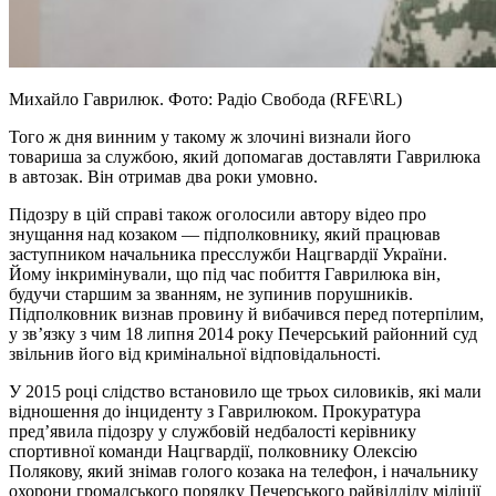
Михайло Гаврилюк. Фото: Радіо Свобода (RFE\RL)
Того ж дня винним у такому ж злочині визнали його
товариша за службою, який допомагав доставляти Гаврилюка
в автозак. Він отримав два роки умовно.
Підозру в цій справі також оголосили автору відео про
знущання над козаком — підполковнику, який працював
заступником начальника пресслужби Нацгвардії України.
Йому інкримінували, що під час побиття Гаврилюка він,
будучи старшим за званням, не зупинив порушників.
Підполковник визнав провину й вибачився перед потерпілим,
у зв’язку з чим 18 липня 2014 року Печерський районний суд
звільнив його від кримінальної відповідальності.
У 2015 році слідство встановило ще трьох силовиків, які мали
відношення до інциденту з Гаврилюком. Прокуратура
пред’явила підозру у службовій недбалості керівнику
спортивної команди Нацгвардії, полковнику Олексію
Полякову, який знімав голого козака на телефон, і начальнику
охорони громадського порядку Печерського райвідділу міліції