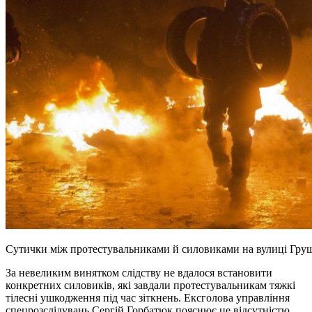
Сутички між протестувальниками й силовиками на вулиці Груше
За невеликим винятком слідству не вдалося встановити
конкретних силовиків, які завдали протестувальникам тяжкі
тілесні ушкодження під час зіткнень. Ексголова управління
спецрозслідувань Сергій Горбатюк пояснює це відсутністю