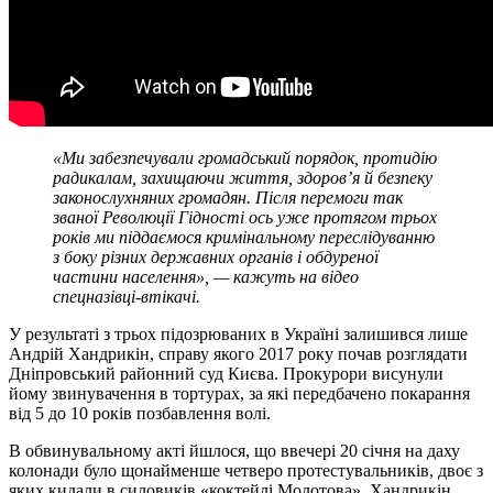
«Ми забезпечували громадський порядок, протидію
радикалам, захищаючи життя, здоров’я й безпеку
законослухняних громадян. Після перемоги так
званої Революції Гідності ось уже протягом трьох
років ми піддаємося кримінальному переслідуванню
з боку різних державних органів і обдуреної
частини населення», — кажуть на відео
спецназівці-втікачі.
У результаті з трьох підозрюваних в Україні залишився лише
Андрій Хандрикін, справу якого 2017 року почав розглядати
Дніпровський районний суд Києва. Прокурори висунули
йому звинувачення в тортурах, за які передбачено покарання
від 5 до 10 років позбавлення волі.
В обвинувальному акті йшлося, що ввечері 20 січня на даху
колонади було щонайменше четверо протестувальників, двоє з
яких кидали в силовиків «коктейлі Молотова». Хандрикін