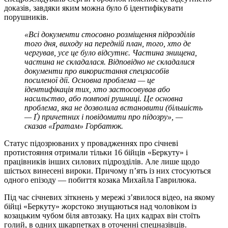
доказів, завдяки яким можна було б ідентифікувати
порушників.
«Всі документи стосовно розміщення підрозділів
того дня, виходу на передній план, того, хто де
чергував, усе це було відсутнє. Частина знищена,
частина не складалася. Відповідно не складалися
документи про використання спецзасобів
посиленої дії. Основна проблема — це
ідентифікація тих, хто застосовував або
насильство, або помпові рушниці. Це основна
проблема, яка не дозволила встановити (більшість
— Ґ) причетних і повідомити про підозру», —
сказав «Ґратам» Горбатюк.
Статус підозрюваних у провадженнях про січневі
протистояння отримали тільки 16 бійців «Беркуту» і
працівників інших силових підрозділів. Але лише щодо
шістьох винесені вироки. Причому п’ять із них стосуються
одного епізоду — побиття козака Михайла Гаврилюка.
Під час січневих зіткнень у мережі з’явилося відео, на якому
бійці «Беркуту» жорстоко знущаються над чоловіком із
козацьким чубом біля автозаку. На цих кадрах він стоїть
голий, в одних шкарпетках в оточенні спецназівців.