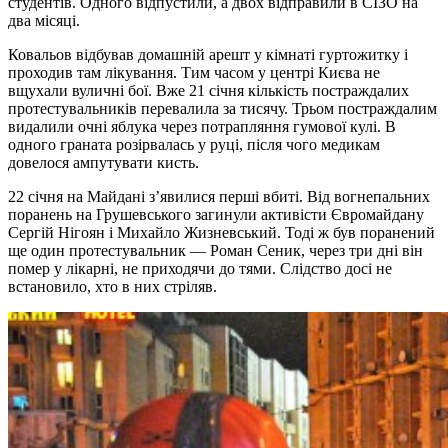
студентів. Одного відпустили, а двох відправили в СІЗО на
два місяці.
Ковальов відбував домашній арешт у кімнаті гуртожитку і
проходив там лікування. Тим часом у центрі Києва не
вщухали вуличні бої. Вже 21 січня кількість постраждалих
протестувальників перевалила за тисячу. Трьом постраждалим
видалили очні яблука через потрапляння гумової кулі. В
одного граната розірвалась у руці, після чого медикам
довелося ампутувати кисть.
22 січня на Майдані з’явилися перші вбиті. Від вогнепальних
поранень на Грушевського загинули активісти Євромайдану
Сергій Нігоян і Михайло Жизневський. Тоді ж був поранений
ще один протестувальник — Роман Сеник, через три дні він
помер у лікарні, не приходячи до тями. Слідство досі не
встановило, хто в них стріляв.