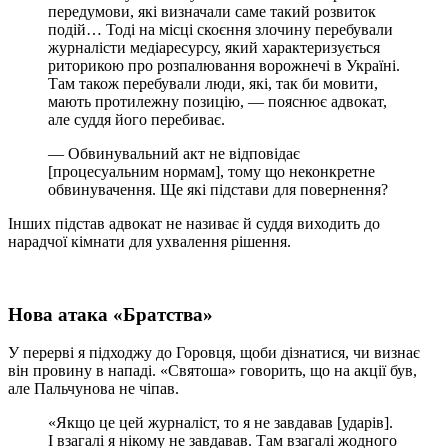
передумови, які визначали саме такий розвиток
подій… Тоді на місці скоєння злочину перебували
журналісти медіаресурсу, який характеризується
риторикою про розпалювання ворожнечі в Україні.
Там також перебували люди, які, так би мовити,
мають протилежну позицію, — пояснює адвокат,
але суддя його перебиває.
— Обвинувальний акт не відповідає
[процесуальним нормам], тому що неконкретне
обвинувачення. Ще які підстави для повернення?
Інших підстав адвокат не називає й суддя виходить до
нарадчої кімнати для ухвалення рішення.
Нова атака «Братства»
У перерві я підходжу до Горовця, щоби дізнатися, чи визнає
він провину в нападі. «Святоша» говорить, що на акції був,
але Пальчунова не чіпав.
«Якщо це цей журналіст, то я не завдавав [ударів].
І взагалі я нікому не завдавав. Там взагалі жодного