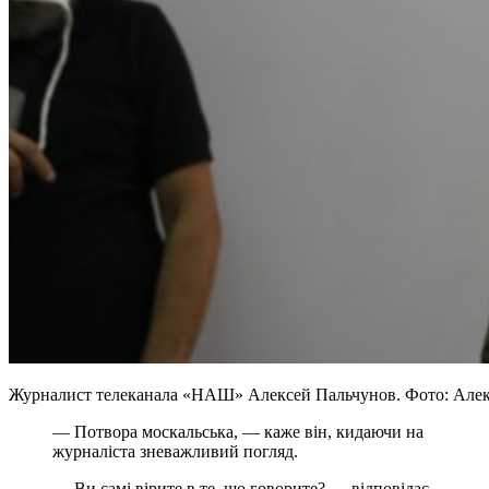
Журналист телеканала «НАШ» Алексей Пальчунов. Фото: Алек
— Потвора москальська, — каже він, кидаючи на
журналіста зневажливий погляд.
— Ви самі вірите в те, що говорите? — відповідає