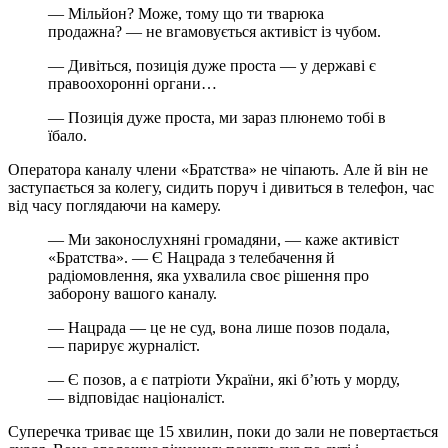
— Мільйон? Може, тому що ти тварюка
продажна? — не вгамовується активіст із чубом.
— Дивіться, позиція дуже проста — у державі є
правоохоронні органи…
— Позиція дуже проста, ми зараз плюнемо тобі в
їбало.
Оператора каналу члени «Братства» не чіпають. Але й він не
заступається за колегу, сидить поруч і дивиться в телефон, час
від часу поглядаючи на камеру.
— Ми законослухняні громадяни, — каже активіст
«Братства». — Є Нацрада з телебачення й
радіомовлення, яка ухвалила своє рішення про
заборону вашого каналу.
— Нацрада — це не суд, вона лише позов подала,
— парирує журналіст.
— Є позов, а є патріоти України, які б’ють у морду,
— відповідає націоналіст.
Суперечка триває ще 15 хвилин, поки до зали не повертається