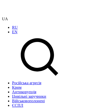
UA
RU
EN
Російська агресія
Крим
Антикорупція
Цивільні заручники
Військовополонені
ЄСПЛ