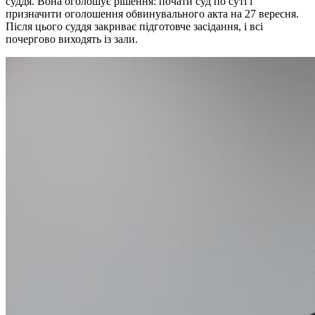
суддя. Вона оголошує рішення: почати суд по суті і
призначити оголошення обвинувального акта на 27 вересня.
Після цього суддя закриває підготовче засідання, і всі
почергово виходять із зали.