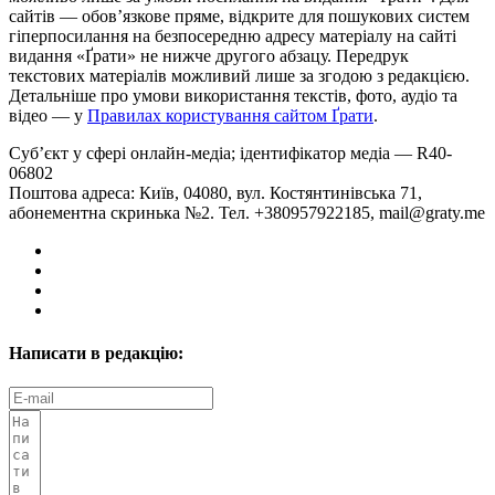
сайтів — обовʼязкове пряме, відкрите для пошукових систем
гіперпосилання на безпосередню адресу матеріалу на сайті
видання «Ґрати» не нижче другого абзацу. Передрук
текстових матеріалів можливий лише за згодою з редакцією.
Детальніше про умови використання текстів, фото, аудіо та
відео — у
Правилах користування сайтом Ґрати
.
Суб’єкт у сфері онлайн-медіа; ідентифікатор медіа — R40-
06802
Поштова адреса: Київ, 04080, вул. Костянтинівська 71,
абонементна скринька №2. Тел. +380957922185,
mail@graty.me
Написати в редакцію: