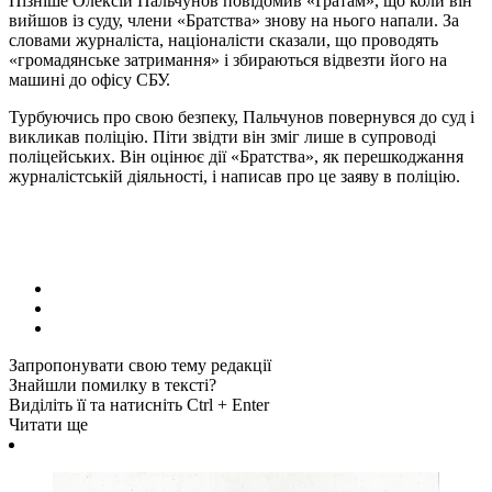
Пізніше Олексій Пальчунов повідомив «Ґратам», що коли він
вийшов із суду, члени «Братства» знову на нього напали. За
словами журналіста, націоналісти сказали, що проводять
«громадянське затримання» і збираються відвезти його на
машині до офісу СБУ.
Турбуючись про свою безпеку, Пальчунов повернувся до суд і
викликав поліцію. Піти звідти він зміг лише в супроводі
поліцейських. Він оцінює дії «Братства», як перешкоджання
журналістській діяльності, і написав про це заяву в поліцію.
Запропонувати свою тему редакції
Знайшли помилку в тексті?
Виділіть її та натисніть Ctrl + Enter
Читати ще