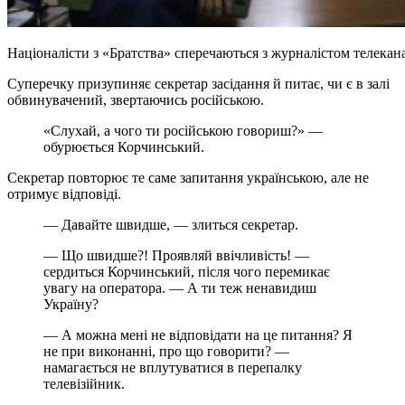
Націоналісти з «Братства» сперечаються з журналістом телек
Суперечку призупиняє секретар засідання й питає, чи є в залі
обвинувачений, звертаючись російською.
«Слухай, а чого ти російською говориш?» —
обурюється Корчинський.
Секретар повторює те саме запитання українською, але не
отримує відповіді.
— Давайте швидше, — злиться секретар.
— Що швидше?! Проявляй ввічливість! —
сердиться Корчинський, після чого перемикає
увагу на оператора. — А ти теж ненавидиш
Україну?
— А можна мені не відповідати на це питання? Я
не при виконанні, про що говорити? —
намагається не вплутуватися в перепалку
телевізійник.