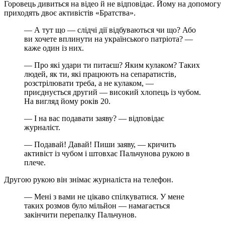
Горовець дивиться на відео й не відповідає. Йому на допомогу
приходять двоє активістів «Братства».
— А тут що — слідчі дії відбуваються чи що? Або
ви хочете вплинути на українського патріота? —
каже один із них.
— Про які удари ти питаєш? Яким кулаком? Таких
людей, як ти, які працюють на сепаратистів,
розстрілювати треба, а не кулаком, —
приєднується другий — високий хлопець із чубом.
На вигляд йому років 20.
— І на вас подавати заяву? — відповідає
журналіст.
— Подавай! Давай! Пиши заяву, — кричить
активіст із чубом і штовхає Пальчунова рукою в
плече.
Другою рукою він знімає журналіста на телефон.
— Мені з вами не цікаво спілкуватися. У мене
таких розмов було мільйон — намагається
закінчити перепалку Пальчунов.