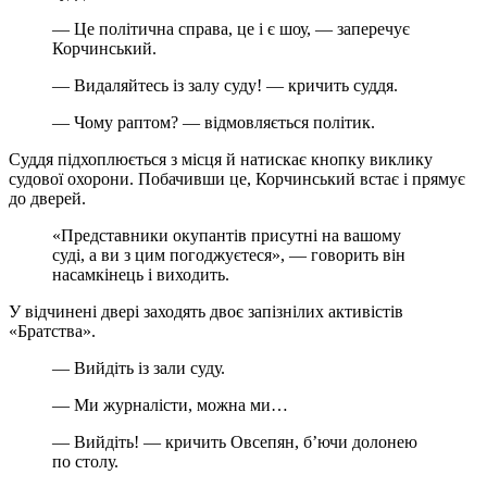
— Це політична справа, це і є шоу, — заперечує
Корчинський.
— Видаляйтесь із залу суду! — кричить суддя.
— Чому раптом? — відмовляється політик.
Суддя підхоплюється з місця й натискає кнопку виклику
судової охорони. Побачивши це, Корчинський встає і прямує
до дверей.
«Представники окупантів присутні на вашому
суді, а ви з цим погоджуєтеся», — говорить він
насамкінець і виходить.
У відчинені двері заходять двоє запізнілих активістів
«Братства».
— Вийдіть із зали суду.
— Ми журналісти, можна ми…
— Вийдіть! — кричить Овсепян, б’ючи долонею
по столу.