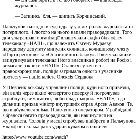
журналіст.
— Заткнись, бля, — шипить Корчинський.
Пальчунов сьогодні в суді одразу у двох ролях: журналіста та
потерпілого. 4 лютого на нього напали праворадикали. Того
дня ультраправі організації влаштували акцію біля офісу
телеканалу «НАШ», що належить Євгену Мураєву —
народному депутату минулих скликань, колишньому члену
«Партії регіонів» та «Опозиційного блоку». Пікетувальники
звинувачували телеканал і його власника в роботі на Росію і
вимагали закрити «НАШ». Сталися сутички з
правоохоронцями, поліція затримала одного з учасників
протесту — націоналіста Олексія Сердюка.
У Шевченківському управлінні поліції, куди його привезли,
він виліз через вікно четвертого поверху й погрожував
стрибнути, вимагаючи, щоби влада закрила «НАШ», а до
дільниці приїхав міністр внутрішніх справ Арсен Аваков. Те,
що відбувалося знімав Пальчунов з оператором. У райвідділі
зібралося багато праворадикалів, які накинулися на
журналіста. Чоловік у масці спробував відібрати в Пальчунова
мікрофон і кілька разів ударив кулаком в обличчя.
https://www.youtube.com/watch?