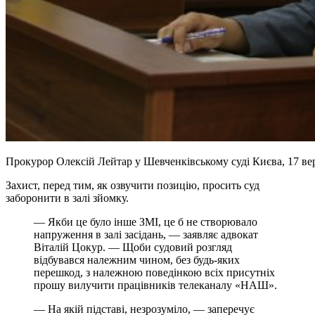
Прокурор Олексій Лейтар у Шевченківському суді Києва, 17 вер
Захист, перед тим, як озвучити позицію, просить суд
заборонити в залі зйомку.
— Якби це було інше ЗМІ, це б не створювало
напруження в залі засідань, — заявляє адвокат
Віталій Цокур. — Щоби судовий розгляд
відбувався належним чином, без будь-яких
перешкод, з належною поведінкою всіх присутніх
прошу вилучити працівників телеканалу «НАШ».
— На якій підставі, незрозуміло, — заперечує