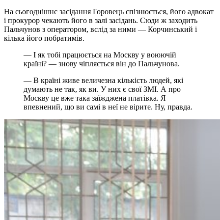
На сьогоднішнє засідання Горовець спізнюється, його адвокат
і прокурор чекають його в залі засідань. Сюди ж заходить
Пальчунов з оператором, вслід за ними — Корчинський і
кілька його побратимів.
— І як тобі працюється на Москву у воюючій
країні? — знову чіпляється він до Пальчунова.
— В країні живе величезна кількість людей, які
думають не так, як ви. У них є свої ЗМІ. А про
Москву це вже така заїжджена платівка. Я
впевнений, що ви самі в неї не вірите. Ну, правда.