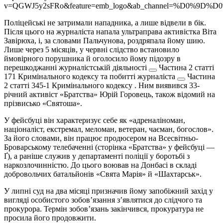
v=QGWJ5y2sFRo&feature=emb_logo&ab_channel=%D0%9D%
Поліцейські не затримали нападника, а лише відвели в бік.
Після цього на журналіста напала ультраправа активістка Віта
Завірюха, і, за словами Пальчунова, роздряпала йому шию.
Лише через 5 місяців, у червні слідство встановило
ймовірного порушника й оголосило йому підозру в
перешкоджанні журналістській діяльності
Частина 2 статті
171 Кримінального кодексу
та
побитті журналіста
Частина
2 статті 345-1 Кримінального кодексу
. Ним виявився 33-
річний активіст «Братства» Юрій Горовець, також відомий на
прізвисько «Святоша».
У фейсбуці він характеризує себе як «адреналіноман,
націоналіст, екстремал, меломан, ветеран, чаєман, богослов».
За його словами, він працює продюсером на Всесвітньо-
Броварському телебаченні (сторінка «Братства» у фейсбуці —
Ґ), а раніше служив у департаменті поліції у боротьбі з
наркозлочинністю. До цього воював на Донбасі в складі
добровольчих батальйонів «Свята Марія» й «Шахтарськ».
У липні суд на два місяці призначив йому запобіжний захід у
вигляді особистого зобов’язання з’являтися до слідчого та
прокурора. Термін зобов’язань закінчився, прокуратура не
просила його продовжити.