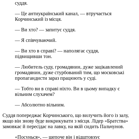
суддя.
— Це антиукраїнський канал, — втручається
Корчинський із місця.
— Ви хто? — запитує суддя.
— Я співчуваючий.
— Ви хто в справі? — наполягає суддя,
підвищивши тон.
— Любитель суду, громадянин, дуже зацікавлений
громадянин, дуже стурбований тим, що московські
пропагандисти зараз працюють у суді.
— Тобто ви в справі ніхто. Ви в цьому випадку є
вільним слухачем?
— Абсолютно вільним.
Суддя попереджає Корчинського, що вилучить його із залу,
якщо він знову буде викрикувати з місця. Лідер «Братства»
замовкає й пересідає на лавку, на якій сидить Пальчунов.
«Посунься», — шепоче він і відштовхує