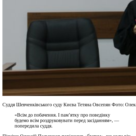
Суддя Шевченківського суду Києва Тетяна Овсепян Фото: Олек
«Всім до побачення. І пам’ятку про поведінку
будемо всім роздруковувати перед засіданням», —
попередила суддя.