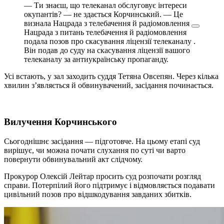
— Ти знаєш, що телеканал обслуговує інтереси
окупантів? — не здається Корчинський. — Це
визнала
Нацрада з телебачення й радіомовлення
Нацрада з питань телебачення й радіомовлення
подала позов про скасування ліцензії телеканалу
.
Він подав до суду на скасування ліцензії вашого
телеканалу за антиукраїнську пропаганду.
Усі встають, у зал заходить суддя Тетяна Овсепян. Через кілька
хвилин з’являється й обвинувачений, засідання починається.
Вилучення Корчинського
Сьогоднішнє засідання — підготовче. На цьому етапі суд
вирішує, чи можна почати слухання по суті чи варто
повернути обвинувальний акт слідчому.
Прокурор Олексій Лейтар просить суд розпочати розгляд
справи. Потерпілий його підтримує і відмовляється подавати
цивільний позов про відшкодування завданих збитків.