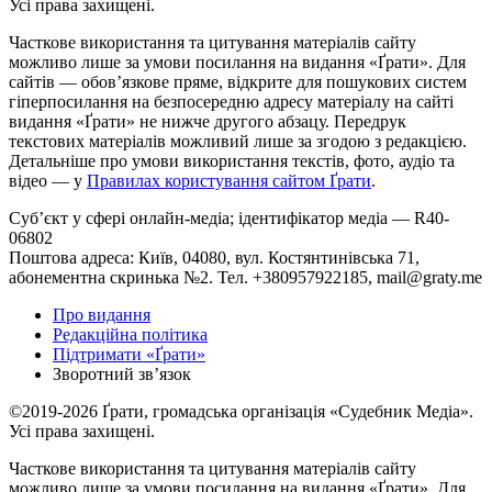
Усі права захищені.
Часткове використання та цитування матеріалів сайту
можливо лише за умови посилання на видання «Ґрати». Для
сайтів — обовʼязкове пряме, відкрите для пошукових систем
гіперпосилання на безпосередню адресу матеріалу на сайті
видання «Ґрати» не нижче другого абзацу. Передрук
текстових матеріалів можливий лише за згодою з редакцією.
Детальніше про умови використання текстів, фото, аудіо та
відео — у
Правилах користування сайтом Ґрати
.
Суб’єкт у сфері онлайн-медіа; ідентифікатор медіа — R40-
06802
Поштова адреса: Київ, 04080, вул. Костянтинівська 71,
абонементна скринька №2. Тел. +380957922185,
mail@graty.me
Про видання
Редакційна політика
Підтримати «Ґрати»
Зворотний звʼязок
©2019-2026 Ґрати, громадська організація «Судебник Медіа».
Усі права захищені.
Часткове використання та цитування матеріалів сайту
можливо лише за умови посилання на видання «Ґрати». Для