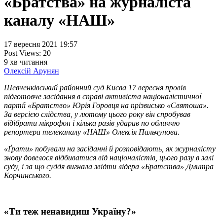
«Братства» на журналіста
каналу «НАШ»
17 вересня 2021 19:57
Post Views:
20
9
хв читання
Олексій Арунян
Шевченківський районний суд Києва 17 вересня провів
підготовче засідання в справі активіста націоналістичної
партії «Братство» Юрія Горовця на прізвисько «Святоша».
За версією слідства, у лютому цього року він спробував
відібрати мікрофон і кілька разів ударив по обличчю
репортера телеканалу «НАШ» Олексія Пальчунова.
«Ґрати» побували на засіданні й розповідають, як журналісту
знову довелося відбиватися від націоналістів, цього разу в залі
суду, і за що суддя вигнала звідти лідера «Братства» Дмитра
Корчинського.
«Ти теж ненавидиш Україну?»