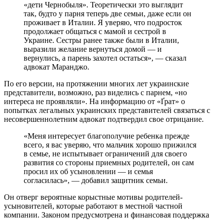
«дети Чернобыля». Теоретически это выглядит
так, будто у парня теперь две семьи, даже если он
проживает в Италии. Я уверяю, что подросток
продолжает общаться с мамой и сестрой в
Украине. Сестры ранее также были в Италии,
выразили желание вернуться домой — и
вернулись, а парень захотел остаться», — сказал
адвокат Маранджо.
По его версии, на протяжении многих лет украинские
представители, возможно, раз виделись с парнем, «но
интереса не проявляли». На информацию от «Ґрат» о
попытках легальных украинских представителей связаться с
несовершеннолетним адвокат подтвердил свое отрицание.
«Меня интересует благополучие ребенка прежде
всего, я вас уверяю, что мальчик хорошо прижился
в семье, не испытывает ограничений для своего
развития со стороны приемных родителей, он сам
просил их об усыновлении — и семья
согласилась», — добавил защитник семьи.
Он отверг вероятные корыстные мотивы родителей-
усыновителей, которые работают в местной частной
компании. Законом предусмотрена и финансовая поддержка