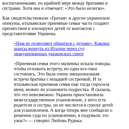
воспитанниками, по крайней мере между братьями и
сёстрами. Хотя она и отмечает: «Это было нелегко».
Как свидетельствовали «Ґратам» и другие украинские
опекуны, итальянские приемные семьи часто создают
препятствия и изолируют детей от контактов с
представителями Украины.
«Нам не позволяют общаться с детьми». Каковы
шансы вернуть из Италии через суд
эвакуированных украинских сирот
«Приемная семья этого мальчика искала поводы,
чтобы отложить встречу, но одна все-таки
состоялась. Это была очень эмоциональная
встреча братика с младшей сестренкой. И та
итальянская приемная семья еще тогда спросила
меня, можно ли усыновить подростка. Я сказала,
что это невозможно: Украина приостановила
межгосударственное усыновление, у него есть
родители и сестры, он не числится в списке детей
для усыновления. А когда теперь мне сообщили о
решении суда по усыновлению, я подумала: это
ужас!» — говорит Любовь Рудика.