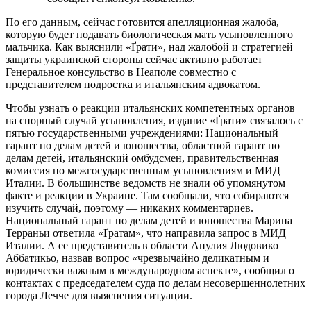
По его данным, сейчас готовится апелляционная жалоба,
которую будет подавать биологическая мать усыновленного
мальчика. Как выяснили «Ґрати», над жалобой и стратегией
защиты украинской стороны сейчас активно работает
Генеральное консульство в Неаполе совместно с
представителем подростка и итальянским адвокатом.
Чтобы узнать о реакции итальянских компетентных органов
на спорный случай усыновления, издание «Ґрати» связалось с
пятью государственными учреждениями: Национальный
гарант по делам детей и юношества, областной гарант по
делам детей, итальянский омбудсмен, правительственная
комиссия по межгосударственным усыновлениям и МИД
Италии. В большинстве ведомств не знали об упомянутом
факте и реакции в Украине. Там сообщали, что собираются
изучить случай, поэтому — никаких комментариев.
Национальный гарант по делам детей и юношества Марина
Терраньи ответила «Ґратам», что направила запрос в МИД
Италии. А ее представитель в области Апулия Людовико
Аббатикьо, назвав вопрос «чрезвычайно деликатным и
юридически важным в международном аспекте», сообщил о
контактах с председателем суда по делам несовершеннолетних
города Лечче для выяснения ситуации.