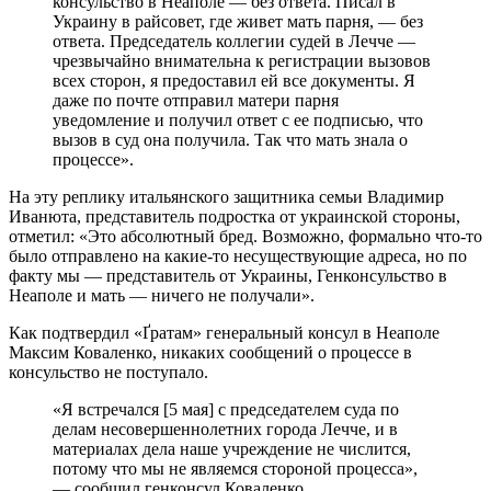
консульство в Неаполе — без ответа. Писал в
Украину в райсовет, где живет мать парня, — без
ответа. Председатель коллегии судей в Лечче —
чрезвычайно внимательна к регистрации вызовов
всех сторон, я предоставил ей все документы. Я
даже по почте отправил матери парня
уведомление и получил ответ с ее подписью, что
вызов в суд она получила. Так что мать знала о
процессе».
На эту реплику итальянского защитника семьи Владимир
Иванюта, представитель подростка от украинской стороны,
отметил: «Это абсолютный бред. Возможно, формально что-то
было отправлено на какие-то несуществующие адреса, но по
факту мы — представитель от Украины, Генконсульство в
Неаполе и мать — ничего не получали».
Как подтвердил «Ґратам» генеральный консул в Неаполе
Максим Коваленко, никаких сообщений о процессе в
консульство не поступало.
«Я встречался [5 мая] с председателем суда по
делам несовершеннолетних города Лечче, и в
материалах дела наше учреждение не числится,
потому что мы не являемся стороной процесса»,
— сообщил генконсул Коваленко.