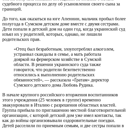
судебного процесса по делу об усыновлении своего сына за
границей.
До того, как оказаться на юге Апеннин, мальчик пробыл более
полугода в Сумском детском доме вместе с двумя сестрами.
Дети попали в детский дом на один год, когда украинский суд
изъял их у родителей, которых, однако, не лишили
родительских прав.
«Отец был безработным, злоупотреблял алкоголем,
устраивал скандалы в семье, а мать работала
дояркой на фермерском хозяйстве в Сумской
области. В решении украинского суда также
говорится, что родители безответственно
относились к выполнению родительских
обязанностей», — рассказала «Ґратам» директор
Сумского детского дома Любовь Рудика.
В начале крупного российского вторжения воспитанников
этого учреждения (25 человек в группе) временно
эвакуировали в Италию с разрешения областных властей.
Группа прибыла по приглашению местной благотворительной
организации, с которой детский дом уже имел контакты, так
как до войны организовывали оздоровительные поездки.
Детей расселили по приемным семьям, и две сестры попали в