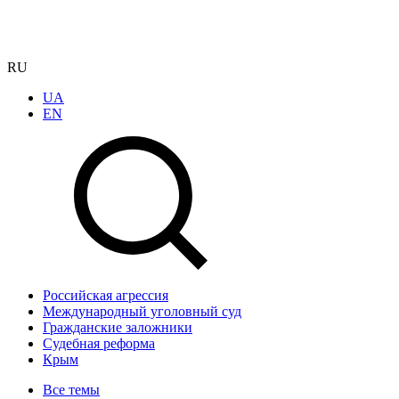
RU
UA
EN
Российская агрессия
Международный уголовный суд
Гражданские заложники
Судебная реформа
Крым
Все темы