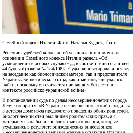
Семейный кодекс Италии. Фото: Наталья Кудрик, Ґрати
Решение судейской коллегии об усыновлении принято на
основании Семейного кодекса Италии
раздела «Об
усыновлении в особых случаях»
в соответствии со статьёй
44 буквы d) закона № 184/1983
. Судьи констатировали неявку
на заседание как биологической матери, так и представителя
Украины. Биологического отца, как отметили, «не удалось
найти, поскольку он считается пропавшим без вести в
контексте российско-украинской войны».
В постановлении суда по делам несовершеннолетних города
Лечче говорится: «В Украине несовершеннолетний находился
в детском доме из-за предвзятого поведения обоих родителей.
Биологический отец был лишен родительских прав, а с
матерью у сына были конфликтные отношения, которые
ухудшались в результате эпизодических видеозвонков.
Несовершеннолетний выразил желание остаться в Италии в