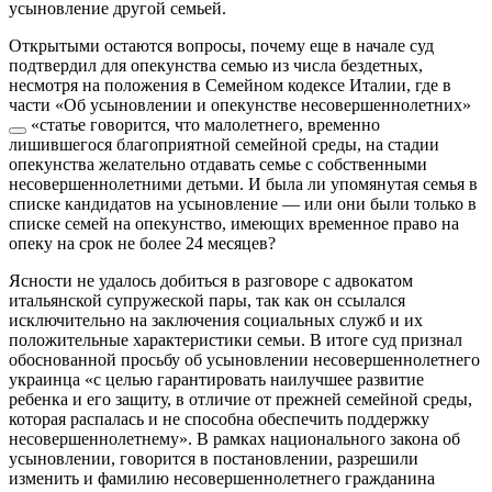
усыновление другой семьей.
Открытыми остаются вопросы, почему еще в начале суд
подтвердил для опекунства семью из числа бездетных,
несмотря на положения в Семейном кодексе Италии, где в
части «Об усыновлении и опекунстве несовершеннолетних»
«статье
говорится, что малолетнего, временно
лишившегося благоприятной семейной среды, на стадии
опекунства желательно отдавать семье с собственными
несовершеннолетними детьми. И была ли упомянутая семья в
списке кандидатов на усыновление — или они были только в
списке семей на опекунство, имеющих временное право на
опеку на срок не более 24 месяцев?
Ясности не удалось добиться в разговоре с адвокатом
итальянской супружеской пары, так как он ссылался
исключительно на заключения социальных служб и их
положительные характеристики семьи. В итоге суд признал
обоснованной просьбу об усыновлении несовершеннолетнего
украинца «с целью гарантировать наилучшее развитие
ребенка и его защиту, в отличие от прежней семейной среды,
которая распалась и не способна обеспечить поддержку
несовершеннолетнему». В рамках национального закона об
усыновлении, говорится в постановлении, разрешили
изменить и фамилию несовершеннолетнего гражданина