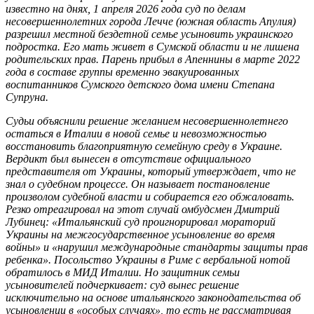
известно на днях, 1 апреля 2026 года суд по делам
несовершеннолетних города Лечче (южная область Апулия)
разрешил местной бездетной семье усыновить украинского
подростка. Его мать живет в Сумской области и не лишена
родительских прав. Парень прибыл в Апеннины в марте 2022
года в составе группы временно эвакуированных
воспитанников Сумского детского дома имени Степана
Супруна.
Судьи объяснили решение желанием несовершеннолетнего
остаться в Италии в новой семье и невозможностью
восстановить благоприятную семейную среду в Украине.
Вердикт был вынесен в отсутствие официального
представителя от Украины, который утверждает, что не
знал о судебном процессе. Он называет постановление
произволом судебной власти и собирается его обжаловать.
Резко отреагировал на этот случай омбудсмен Дмитрий
Лубинец: «Итальянский суд проигнорировал мораторий
Украины на межгосударственное усыновление во время
войны» и «нарушил международные стандарты защиты прав
ребенка». Посольство Украины в Риме с вербальной нотой
обратилось в МИД Италии. Но защитник семьи
усыновителей подчеркивает: суд вынес решение
исключительно на основе итальянского законодательства об
усыновлении в «особых случаях», то есть не рассматривая