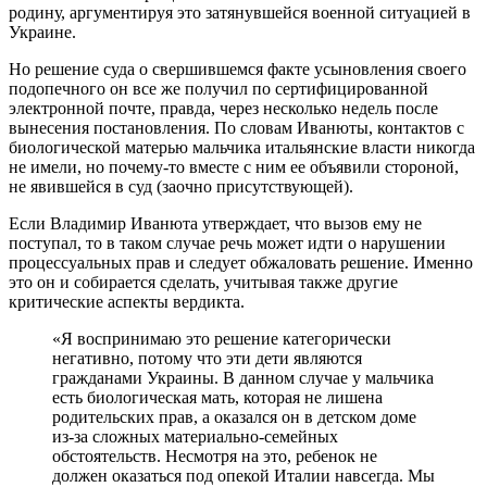
родину, аргументируя это затянувшейся военной ситуацией в
Украине.
Но решение суда о свершившемся факте усыновления своего
подопечного он все же получил по сертифицированной
электронной почте, правда, через несколько недель после
вынесения постановления. По словам Иванюты, контактов с
биологической матерью мальчика итальянские власти никогда
не имели, но почему-то вместе с ним ее объявили стороной,
не явившейся в суд (заочно присутствующей).
Если Владимир Иванюта утверждает, что вызов ему не
поступал, то в таком случае речь может идти о нарушении
процессуальных прав и следует обжаловать решение. Именно
это он и собирается сделать, учитывая также другие
критические аспекты вердикта.
«Я воспринимаю это решение категорически
негативно, потому что эти дети являются
гражданами Украины. В данном случае у мальчика
есть биологическая мать, которая не лишена
родительских прав, а оказался он в детском доме
из-за сложных материально-семейных
обстоятельств. Несмотря на это, ребенок не
должен оказаться под опекой Италии навсегда. Мы