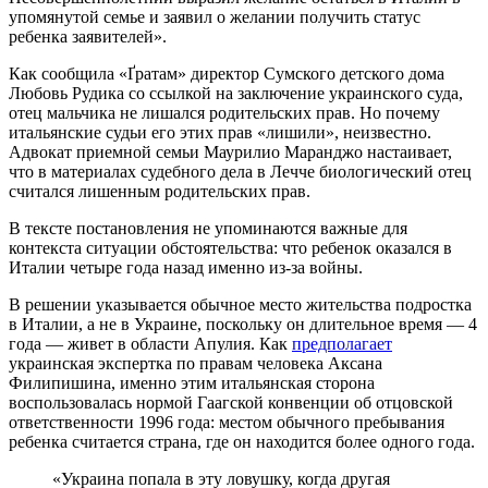
упомянутой семье и заявил о желании получить статус
ребенка заявителей».
Как сообщила «Ґратам» директор Сумского детского дома
Любовь Рудика со ссылкой на заключение украинского суда,
отец мальчика не лишался родительских прав. Но почему
итальянские судьи его этих прав «лишили», неизвестно.
Адвокат приемной семьи Маурилио Маранджо настаивает,
что в материалах судебного дела в Лечче биологический отец
считался лишенным родительских прав.
В тексте постановления не упоминаются важные для
контекста ситуации обстоятельства: что ребенок оказался в
Италии четыре года назад именно из-за войны.
В решении указывается обычное место жительства подростка
в Италии, а не в Украине, поскольку он длительное время — 4
года — живет в области Апулия. Как
предполагает
украинская экспертка по правам человека Аксана
Филипишина, именно этим итальянская сторона
воспользовалась нормой Гаагской конвенции об отцовской
ответственности 1996 года: местом обычного пребывания
ребенка считается страна, где он находится более одного года.
«Украина попала в эту ловушку, когда другая