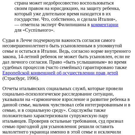
страна может недобросовестно воспользоваться
своим правом на юрисдикцию, на защиту ребенка,
который уже длительное время находится в их
государстве. Что, собственно, и сделала Италия»,
— отметила эксперт Филипишина в
комментарии
для «Суспільного».
Судьи в Лечче подчеркнули важность согласия самого
несовершеннолетнего быть усыновленным в упомянутой
семье и остаться в Италии. Ведь, согласно норме внутреннего
закона, 14-летний ребенок не может быть усыновлен, если не
дал личного согласия. Право «быть услышанным» во время
судебных процессов (часто семейных) гарантировано также
Европейской конвенцией об осуществлении прав детей
(Страсбург, 1996).
Отчеты итальянских социальных служб, которые провели
социально-психологическое расследование ситуации,
указывали на «гармоничное взросление и развитие ребенка в
данной семье, мальчик чувствовал себя интегрированным и в
семью, и в социальную среду». Соцслужбы также
положительно характеризовали супружескую пару
итальянцев. Проверив остальные требования, суд признал
семью пригодной для усыновления: решили оставить
малолетнего украинца именно в этой семье и исключили