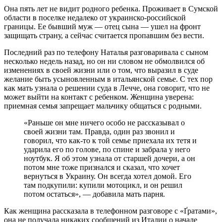
Она пять лет не видит родного ребенка. Проживает в Сумской
области в поселке недалеко от украинско-российской
границы. Ее бывший муж — отец сына — ушел на фронт
защищать страну, а сейчас считается пропавшим без вести.
Последний раз по телефону Наталья разговаривала с сыном
несколько недель назад, но он ни словом не обмолвился об
изменениях в своей жизни или о том, что выразил в суде
желание быть усыновленным в итальянской семье. С тех пор
как мать узнала о решении суда в Лечче, она говорит, что не
может выйти на контакт с ребенком. Женщина уверена:
приемная семья запрещает мальчику общаться с родными.
«Раньше он мне ничего особо не рассказывал о
своей жизни там. Правда, один раз звонил и
говорил, что как-то к той семье приехала их тетя и
ударила его по голове, по спине и забрала у него
ноутбук. Я об этом узнала от старшей дочери, а он
потом мне тоже признался и сказал, что хочет
вернуться в Украину. Он всегда хотел домой. Его
там подкупили: купили мотоцикл, и он решил
потом остаться», — добавила мать парня.
Как женщина рассказала в телефонном разговоре с «Ґратами»,
она не получала никаких сообщений из Италии о начале