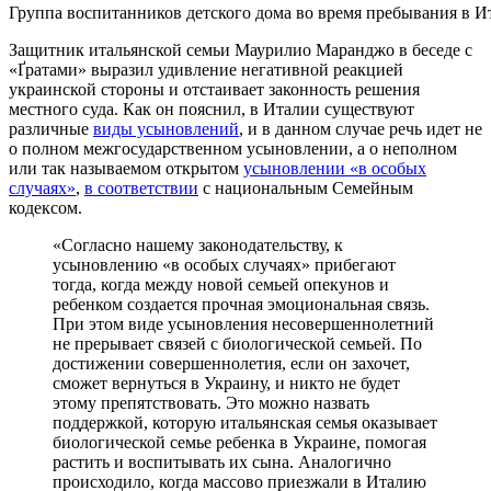
Группа воспитанников детского дома во время пребывания в И
Защитник итальянской семьи Маурилио Маранджо в беседе с
«Ґратами» выразил удивление негативной реакцией
украинской стороны и отстаивает законность решения
местного суда. Как он пояснил, в Италии существуют
различные
виды усыновлений
, и в данном случае речь идет не
о полном межгосударственном усыновлении, а о неполном
или так называемом открытом
усыновлении «в особых
случаях»
,
в соответствии
с национальным Семейным
кодексом.
«Согласно нашему законодательству, к
усыновлению «в особых случаях» прибегают
тогда, когда между новой семьей опекунов и
ребенком создается прочная эмоциональная связь.
При этом виде усыновления несовершеннолетний
не прерывает связей с биологической семьей. По
достижении совершеннолетия, если он захочет,
сможет вернуться в Украину, и никто не будет
этому препятствовать. Это можно назвать
поддержкой, которую итальянская семья оказывает
биологической семье ребенка в Украине, помогая
растить и воспитывать их сына. Аналогично
происходило, когда массово приезжали в Италию