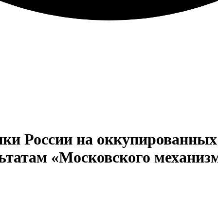
ики России на оккупированны
льтатам «Московского механиз