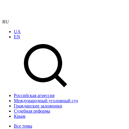
RU
UA
EN
Российская агрессия
Международный уголовный суд
Гражданские заложники
Судебная реформа
Крым
Все темы