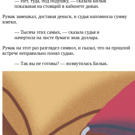
—
Нет, туда, под подушку,
—
сказала Билык
показывая на стоящий в кабинете диван.
Румак замешкал, доставая деньги, и судья напомнила сумму
взятки.
—
Тысяча этих самых,
—
сказала судья и
начертила на листе бумаги знак доллара.
Румак на этот раз разглядел символ, и сказал, что на прошлой
встрече неправильно понял судью.
—
Так вы не готовы?
—
возмутилась Билык.