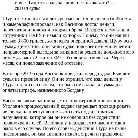
и все. Там хоть тысяча гривен есть какая-то?
—
сказал судья.
Щур ответил, что там четыре тысячи. Он вышел из кабинета,
и камера зафиксировала, как Василюк достал деньги,
пересчитал и положил в карман брюк. Вскоре к нему зашли
сотрудники НАБУ и изъяли купюры. Почему-то они нашли
только 3 800 гривен, хотя перед операцией давали Щуру всю
сумму. Детективы объявили судье подозрение в
«получении
неправомерной выгоды за влияние на решение должностного
лица»
часть 2 статьи 369-2 Уголовного кодекса
. Через
месяц он подал заявление об отставке.
В ноябре 2019 года Василюк предстал перед судом. Бывший
судья не признал вину. Он не отрицал, что взял деньги у
Щура, но, по его словам, это была не взятка, а сумма для
оплаты штрафа, назначенного Богдану.
Василюк также настаивал, что стал жертвой провокации.
Уголовно-процессуальный кодекс запрещает провоцировать
человека на преступление
—
то есть подталкивать к
нарушению, которое бы он не совершил без содействия
правоохранителей. Василюк утверждал, что именно так и
было в его случае. По его словам, действия Щура не были
пассивными, он сам активно искал встречи и предложил