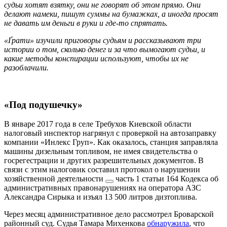
судьи хотят взятку, они не говорят об этом прямо. Они
делают намеки, пишут суммы на бумажках, а иногда просят
не давать им деньги в руки и где-то спрятать.
«Ґрати» изучили приговоры судьям и рассказывают три
истории о том, сколько денег и за что вымогают судьи, и
какие методы конспирации используют, чтобы их не
разоблачили.
«Под подушечку»
В январе 2017 года в селе Требухов Киевской области
налоговый инспектор нагрянул с проверкой на автозаправку
компании «Инлекс Груп». Как оказалось, станция заправляла
машины дизельным топливом, не имея свидетельства о
госрегестрации и других разрешительных документов. В
связи с этим налоговик составил протокол о
нарушении
хозяйственной деятельности
часть 1 статьи 164 Кодекса об
административных правонарушениях
на оператора АЗС
Александра Сирыка и изъял 13 500 литров дизтоплива.
Через месяц административное дело рассмотрел Броварской
районный суд. Судья Тамара Михенкова
обнаружила
, что