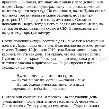
просьбой. Он сказал, что знакомый занял у него деньги, и не
отдает. Лацко показал судье расписку и спросил, можно ли
взыскать деньги через суд. По его словам, на это Тулик сказал,
что может организовать нужное решение, но за взятку
размером 15-20 процентов от суммы долга. Согласно
показаниям Лацко, тогда у него снова не оказалось денег, но
теперь он пожаловался на судью в СБУ. Правоохранители
выдали ему скрытую камеру.
Позже помощник судьи составил для Лацко иск о взыскании
долга, и Лацко подал его в суд. Дело попало на рассмотрение
самому Тулику. 18 февраля 2019 года Лацко зашел к судье в
кабинет, узнать как дела. Тот сказал, что все идет по плану.
Судя по записи скрытой камеры — а расшифровка разговоров
частично указана в приговоре — Лацко спросил у него,
сколько он должен.
—
Ну, что имеешь,
—
ответил судья.
—
Ну так вы хозяин-барин,
—
сказал Лацко.
—
Ну так будешь иметь желание, то и дашь
нормально, чтобы было, та и все.
В итоге они сошлись на 10 тысячах. На следующий день
Тулик провел подготовительное заседание. А через месяц
Лацко зашел к Тулику и отдал ему деньги. Судья положил