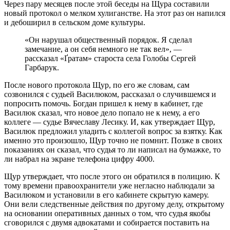
Через пару месяцев после этой беседы на Щура составили
новый протокол о мелком хулиганстве. На этот раз он напился
и дебоширил в сельском доме культуры.
«Он нарушал общественный порядок. Я сделал
замечание, а он себя немного не так вел»,
—
рассказал «Ґратам» староста села Голобы Сергей
Гарбарук.
После нового протокола Щур, по его же словам, сам
созвонился с судьей Василюком, рассказал о случившемся и
попросить помочь. Богдан пришел к нему в кабинет, где
Василюк сказал, что новое дело попало не к нему, а его
коллеге
—
судье Вячеславу Лесику. И, как утверждает Щур,
Василюк предложил уладить с коллегой вопрос за взятку. Как
именно это произошло, Щур точно не помнит. Позже в своих
показаниях он сказал, что судья то ли написал на бумажке, то
ли набрал на экране телефона цифру 4000.
Щур утверждает, что после этого он обратился в полицию. К
тому времени правоохранители уже негласно наблюдали за
Василюком и установили в его кабинете скрытую камеру.
Они вели следственные действия по другому делу, открытому
на основании оперативных данных о том, что судья якобы
сговорился с двумя адвокатами и собирается поставить на