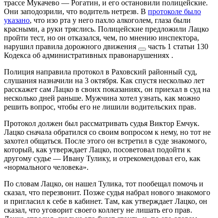
трассе Мукачево
—
Рогатин, и его остановили полицейские.
Они заподозрили, что водитель нетрезв. В
протоколе было
указано
, что изо рта у него пахло алкоголем, глаза были
красными, а руки тряслись. Полицейские предложили Лацко
пройти тест, но он отказался, чем, по мнению инспектора,
нарушил правила дорожного движения
часть 1 статьи 130
Кодекса об административных правонарушениях
.
Полиция направила протокол в Раховский районный суд,
слушания назначили на 3 октября. Как спустя несколько лет
расскажет сам Лацко в своих показаниях, он приехал в суд на
несколько дней раньше. Мужчина хотел узнать, как можно
решить вопрос, чтобы его не лишили водительских прав.
Протокол должен был рассматривать судья Виктор Емчук.
Лацко сначала обратился со своим вопросом к нему, но тот не
захотел общаться. После этого он встретил в суде знакомого,
который, как утверждает Лацко, посоветовал подойти к
другому судье
—
Ивану Тулику, и отрекомендовал его, как
«нормального человека».
По словам Лацко, он нашел Тулика, тот пообещал помочь и
сказал, что перезвонит. Позже судья набрал нового знакомого
и пригласил к себе в кабинет. Там, как утверждает Лацко, он
сказал, что уговорит своего коллегу не лишать его прав.