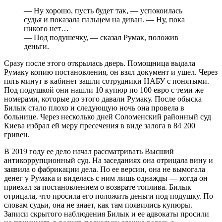
—
Ну хорошо, пусть будет так,
—
успокоилась
судья и показала пальцем на диван.
—
Ну, пока
никого нет…
—
Под подушечку,
—
сказал Румак, положив
деньги.
Сразу после этого открылась дверь. Помощница выдала
Румаку копию постановления, он взял документ и ушел. Через
пять минут в кабинет зашли сотрудники НАБУ с понятыми.
Под подушкой они нашли 10 купюр по 100 евро с теми же
номерами, которые до этого давали Румаку. После обыска
Билык стало плохо и следующую ночь она провела в
больнице. Через несколько дней Соломенский районный суд
Киева избрал ей меру пресечения в виде залога в 84 200
гривен.
В 2019 году ее дело начал рассматривать Высший
антикоррупционный суд. На заседаниях она отрицала вину и
заявила о фабрикации дела. По ее версии, она не вымогала
денег у Румака и виделась с ним лишь однажды
—
когда он
приехал за постановлением о возврате топлива. Билык
отрицала, что просила его положить деньги под подушку. По
словам судьи, она не знает, как там появились купюры.
Записи скрытого наблюдения Билык и ее адвокаты просили