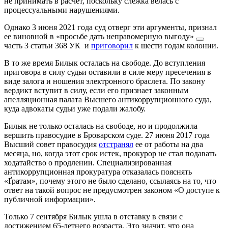
не принимать в расчет, поскольку слежка велась с
процессуальными нарушениями.
Однако 3 июня 2021 года суд отверг эти аргументы, признал
ее виновной в
«просьбе дать неправомерную выгоду»
часть 3 статьи 368 УК
и
приговорил
к шести годам колонии.
В то же время Билык осталась на свободе. До вступления
приговора в силу судьи оставили в силе меру пресечения в
виде залога и ношения электронного браслета. По закону
вердикт вступит в силу, если его признает законным
апелляционная палата Высшего антикоррупционного суда,
куда адвокаты судьи уже подали жалобу.
Билык не только осталась на свободе, но и продолжила
вершить правосудие в Броварском суде. 27 июня 2017 года
Высший совет правосудия
отстранял
ее от работы на два
месяца, но, когда этот срок истек, прокурор не стал подавать
ходатайство о продлении. Специализированная
антикоррупционная прокуратура отказалась пояснять
«Ґратам», почему этого не было сделано, ссылаясь на то, что
ответ на такой вопрос не предусмотрен законом «О доступе к
публичной информации».
Только 7 сентября Билык ушла в отставку в связи с
достижением 65-летнего возраста. Это значит, что она