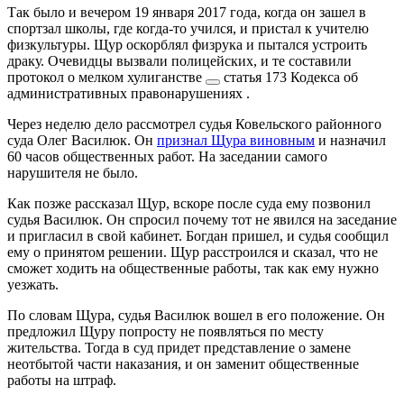
Так было и вечером 19 января 2017 года, когда он зашел в
спортзал школы, где когда-то учился, и пристал к учителю
физкультуры. Щур оскорблял физрука и пытался устроить
драку. Очевидцы вызвали полицейских, и те составили
протокол о
мелком хулиганстве
статья 173 Кодекса об
административных правонарушениях
.
Через неделю дело рассмотрел судья Ковельского районного
суда Олег Василюк. Он
признал Щура виновным
и назначил
60 часов общественных работ. На заседании самого
нарушителя не было.
Как позже рассказал Щур, вскоре после суда ему позвонил
судья Василюк. Он спросил почему тот не явился на заседание
и пригласил в свой кабинет. Богдан пришел, и судья сообщил
ему о принятом решении. Щур расстроился и сказал, что не
сможет ходить на общественные работы, так как ему нужно
уезжать.
По словам Щура, судья Василюк вошел в его положение. Он
предложил Щуру попросту не появляться по месту
жительства. Тогда в суд придет представление о замене
неотбытой части наказания, и он заменит общественные
работы на штраф.