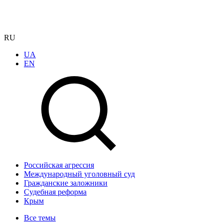
RU
UA
EN
Российская агрессия
Международный уголовный суд
Гражданские заложники
Судебная реформа
Крым
Все темы