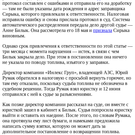
протокол составлен с ошибками и отправила его на доработку
—
там не были указаны дата рождения и адрес заправщика
Сирыка, которого привлекали к ответственности. Налоговая
исправила ошибку и снова прислала протокол в суд. Система
автоматического распределения передала дело другой судье
—
Анне Билык. Она рассмотрела его 18 мая и
признала
Сирыка
виновным.
Однако срок привлечения к ответственности по этой статье
—
три месяца с момента нарушения — истек, в связи с чем
Билык закрыла дело. При этом в постановлении она ничего
не указала по поводу топлива, изъятого у заправки.
Директор компании «Инлекс Груп», владеющей АЗС, Юрий
Румак обратился в налоговую с просьбой вернуть горючее, но
там ему отказали, поскольку судьба топлива не обозначена в
судебном решении. Тогда Румак взял юристку и 12 июня
отправился с ней к судье за разъяснениями.
Как позже директор компании рассказал на суде, он вместе с
юристкой зашел в кабинет к Билык. Судья попросила юристку
выйти и оставить их наедине. После этого, по словам Румака,
она протянула ему лист бумаги, и намеками предложила
написать сумму взятки, которую он может дать за
дополнительное постановление о возвращении топлива.