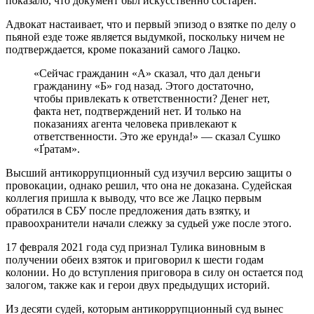
показало, что документ был искусственно состарен.
Адвокат настаивает, что и первый эпизод о взятке по делу о
пьяной езде тоже является выдумкой, поскольку ничем не
подтверждается, кроме показаний самого Лацко.
«Сейчас гражданин «А» сказал, что дал деньги
гражданину «Б» год назад. Этого достаточно,
чтобы привлекать к ответственности? Денег нет,
факта нет, подтверждений нет. И только на
показаниях агента человека привлекают к
ответственности. Это же ерунда!»
—
сказал Сушко
«Ґратам».
Высший антикоррупционный суд изучил версию защиты о
провокации, однако решил, что она не доказана. Судейская
коллегия пришла к выводу, что все же Лацко первым
обратился в СБУ после предложения дать взятку, и
правоохранители начали слежку за судьей уже после этого.
17 февраля 2021 года суд признал Тулика виновным в
получении обеих взяток и приговорил к шести годам
колонии. Но до вступления приговора в силу он остается под
залогом, также как и герои двух предыдущих историй.
Из десяти судей, которым антикоррупционный суд вынес