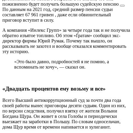
пожизненно будет получать
большую судейскую пенсию
По данным на 2021 год, средний размер пенсии судьи
составляет 67 961 гривен
, даже если обвинительный
приговор вступит в силу.
А компания «Инлекс Групп» за четыре года так и не получила
обратно изъятое топливо. Об этом «Ґратам» сообщил экс-
директор фирмы Юрий Румак. Почему так вышло, он
рассказывать не захотел и вообще отказался комментировать
эту историю.
«Это было давно, подробностей я не помню, а
вспоминать не хочу», — сказал он.
«Двадцать процентов ему возьму и все»
Всего Высший антикоррупционный суд за почти два года
своей работы вынес приговоры десяти судьям. Один из них,
по версии следствия, получил взятку от жителя Волыни
Богдана Щура. Он живет в села Голобы и периодически
выезжает на заработки в Польшу. По словам односельчан,
дома Щур время от времени напивается и хулиганит.