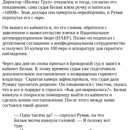
Директор «Инлекс Груп» отказался, и тогда, согласно его
показаниям, сама судья Билык взяла ручку и написала
«1000$». Знак доллара она начертила неразборчиво, и Румак
перепутал его с евро.
Он вышел из кабинета и, по его словам, обратился с
заявлением о вымогательстве взятки в Национальное
антикоррупционное бюро (НАБУ). Позже он подписал с
детективом соглашение о конфиденциальном сотрудничестве
и получил 10 купюр по 100 евро и аппаратуру для скрытого
наблюдения.
Через два дня он снова приехал в Броварской суд и зашел в
кабинет Билык. К этому времени судья уже подготовила
дополнительное постановление о возвращении горючего
владельцу. Скрытая камера зафиксировала, что судья дала
Румаку прочитать решение. Он ознакомился с текстом, сказал,
что в все в порядке и спросил: «Как договаривались?». Билык
кивнула и попросила помощницу выйти из кабинета и
сделать копию постановления. После этого между ними
состоялся такой диалог.
—
Одна тысяча да?
—
спросил Румак, на что
Билык молча кивнула головой.
—
Я положу вот
туда.