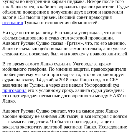
купюры во внутренний карман пиджака. Вскоре после того
как Лацко ушел, в кабинет ворвались правоохранители. Судье
объявили подозрение в получении двух взяток и назначили
залог в 153 тысячи гривен. Высший совет правосудия
отстранил
Тулика от исполнения обязанностей.
На суде он отрицал вину. Его защита утверждала, что дело
сфальсифицировано и судья стал жертвой провокации.
Адвокат Руслан Сушко сказал «Ґратам», что, по его мнению,
Лацко изначально действовал не самостоятельно, а по указке
следователя, поскольку был «на крючке» у правоохранителей.
В то время самого Лацко судили в Ужгороде за кражу
мобильного телефона. По мнению защиты, правоохранители
пообещали ему мягкий приговор за то, что он спровоцирует
судью на взятку. 14 декабря 2018 года Лацко подал в СБУ
заявление на Тулика, а через две недели Ужгородский суд
приговорил
его к условному сроку. Защита судьи убеждена:
это подтверждает негласные договоренности между НАБУ и
Лацко.
Адвокат Руслан Сушко считает, что на самом деле Лацко
вообще никому не занимал 200 тысяч, и вся история с долгом
—
вымысел следствия. Чтобы это подтвердить, защита
заказала экспертизу долговой расписки Лацко. Исследование