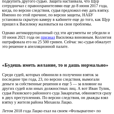
подкупить другого судью. Защита настаивала, что Щур
сотрудничал с правоохранителями еще до 8 июня 2017 года,
когда, по версии следствия, судья предложил ему дать взятку.
Именно по этой причине, по версии защиты, НАБУ
установила скрытую камеру в кабинете еще до того, как Щур
пришел к Василюку жаловаться на свои проблемы.
Однако антикоррупционный суд эти аргументы не убедили и
10 июня 2021 года он
признал
Василюка виновным. Коллегия
оштрафовала его на 25 500 гривен. Сейчас экс-судья обжалует
это решение в апелляционной палате.
«Будешь иметь желание, то и дашь нормально»
Среди судей, которых обвинили в получении взяток за
последние три года, 23, по версии следствия, вымогали
деньги за собственные решения и еще 5
—
за влияние на
других судей или иных должностных лиц. А вот Иван Тулик,
судья Раховского районного суда Закарпатья, обвиняется сразу
в двух преступлениях. По версии следствия, он дважды взял
взятку у жителя района Михаила Лацко.
Летом 2018 года Лацко ехал на своем «Фольцвагене» по