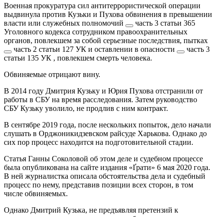
Военная прокуратура сил антитеррористической операции
выдвинула против Кузьки и Пухова обвинения в
превышении
власти или служебных полномочий
часть 3 статьи 365
Уголовного кодекса
сотрудником правоохранительных
органов, повлекшем за собой серьезные последствия,
пытках
часть 2 статьи 127 УК
и
оставлении в опасности
часть 3
статьи 135 УК
, повлекшем смерть человека.
Обвиняемые отрицают вину.
В 2014 году Дмитрия Кузьку и Юрия Пухова отстранили от
работы в СБУ на время расследования. Затем руководство
СБУ Кузьку уволило, не продлив с ним контракт.
В сентябре 2019 года, после нескольких попыток, дело начали
слушать в Орджоникидзевском райсуде Харькова. Однако до
сих пор процесс находится на подготовительной стадии.
Статья Ганны Соколовой об этом деле и судебном процессе
была опубликована на сайте издания «Ґрати» 6 мая 2020 года.
В ней журналистка описала обстоятельства дела и судебный
процесс по нему, представив позиции всех сторон, в том
числе обвиняемых.
Однако Дмитрий Кузька, не предъявляя претензий к