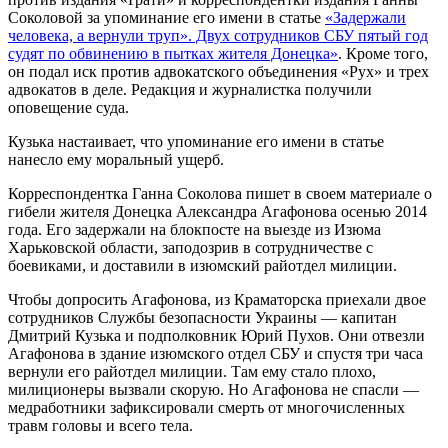
Соколовой за упоминание его имени в статье
«Задержали
человека, а вернули труп». Двух сотрудников СБУ пятый год
судят по обвинению в пытках жителя Донецка»
. Кроме того,
он подал иск против адвокатского объединения «Рух» и трех
адвокатов в деле. Редакция и журналистка получили
оповещение суда.
Кузька настаивает, что упоминание его имени в статье
нанесло ему моральный ущерб.
Корреспондентка Ганна Соколова пишет в своем материале о
гибели жителя Донецка Александра Агафонова осенью 2014
года. Его задержали на блокпосте на выезде из Изюма
Харьковской области, заподозрив в сотрудничестве с
боевиками, и доставили в изюмский райотдел милиции.
Чтобы допросить Агафонова, из Краматорска приехали двое
сотрудников Службы безопасности Украины — капитан
Дмитрий Кузька и подполковник Юрий Пухов. Они отвезли
Агафонова в здание изюмского отдел СБУ и спустя три часа
вернули его райотдел милиции. Там ему стало плохо,
милиционеры вызвали скорую. Но Агафонова не спасли —
медработники зафиксировали смерть от многочисленных
травм головы и всего тела.