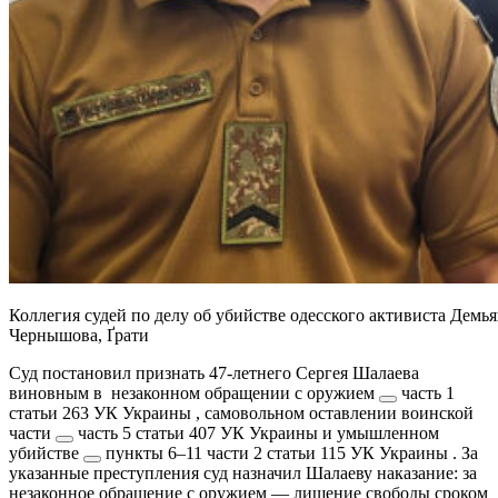
Коллегия судей по делу об убийстве одесского активиста Демь
Чернышова, Ґрати
Суд постановил признать 47-летнего Сергея Шалаева
виновным в
незаконном обращении с оружием
часть 1
статьи 263 УК Украины
,
самовольном оставлении воинской
части
часть 5 статьи 407 УК Украины
и
умышленном
убийстве
пункты 6–11 части 2 статьи 115 УК Украины
. За
указанные преступления суд назначил Шалаеву наказание: за
незаконное обращение с оружием — лишение свободы сроком