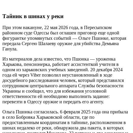
Тайник в шинах у реки
При этом накануне, 22 мая 2026 года, в Пересыпском
районном суде Одессы был оглашен приговор еще одной
фигурантке упомянутых событий — Ольге Пшонке, которая
передала Сергею Шалаеву оружие для убийства Демьяна
Ганула.
Из материалов дела известно, что Пшонка — уроженка
Харькова, пенсионерка, работает ассистенткой учителя в
одном из харьковских учебных заведений. 20 декабря 2024
года ей через Viber позволил неустановленный в ходе
досудебного расследования человек, который представился
сотрудником центрального аппарата Службы безопасности
Украины и сообщил, что для избежания уголовной
ответственности ей необходимо выполнить задание:
перевезти в Одессу оружие и передать его агенту.
Ольга Пшонка согласилась. 6 февраля 2025 года она прибыла
в село Бобровка Харьковской области, где по
предоставленным координатам в тайнике, расположенном в
шинах недалеко от реки, обнаружила два пакета, в которых