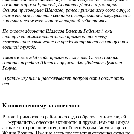
составе Ларисы Ершовой, Анатолия Деруса и Дмитрия
Осиика приговорила Шалаева, ранее признавшего свою вину, к
пожизненному лишению свободы с конфискацией имущества и
лишением воинского звания «старший лейтенант».
По словам адвоката Шалаева Валерии Гайсиной, они
планируют обжаловать этот приговор, поскольку
пожизненное заключение не предусматривает возвращения к
военной службе.
Также в мае 2026 года приговор получила Ольга Пшонка,
которая передала Шалаеву оружие для убийства Демьяна
Ганула.
«Ґрати» изучили и рассказывают подробности обоих этих
дел.
К пожизненному заключению
В зале Приморского районного суда собралось много людей
— журналисты, одесские активисты и друзья Демьяна Ганула,
а также потерпевшие: отец погибшего Вадим Ганул и вдова
Жанна Вознюк. Именно здесь председательствующая судья по