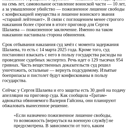
на семь лет, самовольное оставление воинской части — 10 лет,
а за умышленное убийство — пожизненное лишение свободы
с конфискацией имущества и лишение воинского звания
«старший лейтенант». В связи с поглощением менее строгого
наказания более строгим в итоге приговор для Сергея
Шалаева — пожизненное заключение. Именно на таком
наказании настаивала сторона обвинения.
Срок отбывания наказания суд зачёл с момента задержания
Шалаева, то есть с 14 марта 2025 года. Кроме того, суд
постановил взыскать с него в пользу государства расходы на
проведение судебных экспертиз. Речь идет о 129 тысячах 954
гривнах. Часть вещественных доказательств суд решил
уничтожить, остальные — вернуть подсудимому. Изъятые
боеприпасы и пистолет будут конфискованы в пользу
государства.
Сейчас у Сергея Шалаева и его защиты есть 30 дней на подачу
апелляции на приговор суда. Как сообщила «Ґратам»
адвокатка обвиняемого Валерия Гайсина, они планируют
обжаловать вынесенное решение.
«Если назначено пожизненное лишение свободы,
то возможность [вернуться на военную службу] не
предусмотрена. В зависимости от того, каким