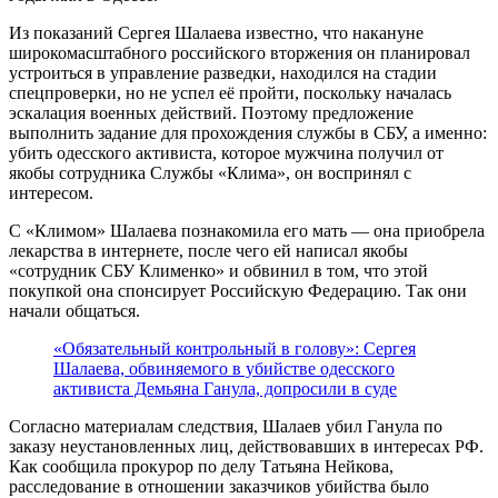
Из показаний Сергея Шалаева известно, что накануне
широкомасштабного российского вторжения он планировал
устроиться в управление разведки, находился на стадии
спецпроверки, но не успел её пройти, поскольку началась
эскалация военных действий. Поэтому предложение
выполнить задание для прохождения службы в СБУ, а именно:
убить одесского активиста, которое мужчина получил от
якобы сотрудника Службы «Клима», он воспринял с
интересом.
С «Климом» Шалаева познакомила его мать — она приобрела
лекарства в интернете, после чего ей написал якобы
«сотрудник СБУ Клименко» и обвинил в том, что этой
покупкой она спонсирует Российскую Федерацию. Так они
начали общаться.
«Обязательный контрольный в голову»: Сергея
Шалаева, обвиняемого в убийстве одесского
активиста Демьяна Ганула, допросили в суде
Согласно материалам следствия, Шалаев убил Ганула по
заказу неустановленных лиц, действовавших в интересах РФ.
Как сообщила прокурор по делу Татьяна Нейкова,
расследование в отношении заказчиков убийства было