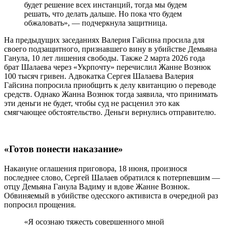
будет решение всех инстанций, тогда мы будем
решать, что делать дальше. Но пока что будем
обжаловать», — подчеркнула защитница.
На предыдущих заседаниях Валерия Гайсина просила для
своего подзащитного, признавшего вину в убийстве Демьяна
Ганула, 10 лет лишения свободы. Также 2 марта 2026 года
брат Шалаева через «Укрпочту» перечислил Жанне Вознюк
100 тысяч гривен. Адвокатка Сергея Шалаева Валерия
Гайсина попросила приобщить к делу квитанцию о переводе
средств. Однако Жанна Вознюк тогда заявила, что принимать
эти деньги не будет, чтобы суд не расценил это как
смягчающее обстоятельство. Деньги вернулись отправителю.
«Готов понести наказание»
Накануне оглашения приговора, 18 июня, произнося
последнее слово, Сергей Шалаев обратился к потерпевшим —
отцу Демьяна Ганула Вадиму и вдове Жанне Вознюк.
Обвиняемый в убийстве одесского активиста в очередной раз
попросил прощения.
«Я осознаю тяжесть совершенного мной