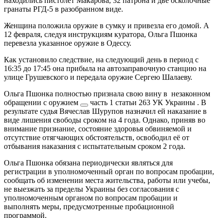
находились пистолет Макарова, 32 патрона и две осколочные
гранаты РГД-5 в разобранном виде.
Женщина положила оружие в сумку и привезла его домой. А
12 февраля, следуя инструкциям куратора, Ольга Пшонка
перевезла указанное оружие в Одессу.
Как установило следствие, на следующий день в период с
16:35 до 17:45 она прибыла на автозаправочную станцию на
улице Грушевского и передала оружие Сергею Шалаеву.
Ольга Пшонка полностью признала свою вину в
незаконном
обращении с оружием
часть 1 статьи 263 УК Украины
. В
результате судья Вячеслав Шурупов назначил ей наказание в
виде лишения свободы сроком на 4 года. Однако, приняв во
внимание признание, состояние здоровья обвиняемой и
отсутствие отягчающих обстоятельств, освободил её от
отбывания наказания с испытательным сроком 2 года.
Ольга Пшонка обязана периодически являться для
регистрации в уполномоченный орган по вопросам пробации,
сообщать об изменении места жительства, работы или учебы,
не выезжать за пределы Украины без согласования с
уполномоченным органом по вопросам пробации и
выполнять меры, предусмотренные пробационной
программой.