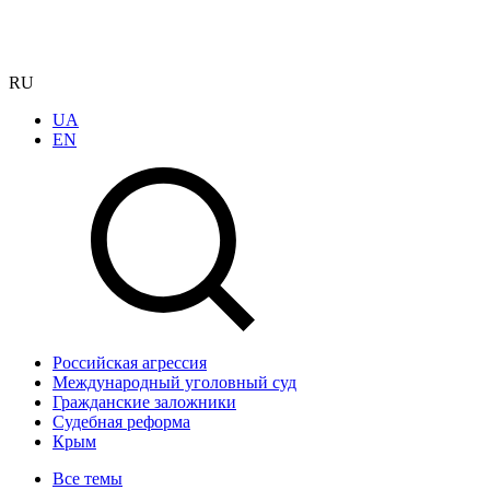
RU
UA
EN
Российская агрессия
Международный уголовный суд
Гражданские заложники
Судебная реформа
Крым
Все темы