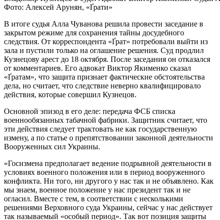
Фото: Алексей Арунян, «Ґрати»
В итоге судья Алла Чуванова решила провести заседание в
закрытом режиме для сохранения тайны досудебного
следствия. От корреспондента «Ґрат» потребовали выйти из
зала и пустили только на оглашение решения. Суд продлил
Кузнецову арест до 18 октября. После заседания он отказался
от комментариев. Его адвокат Виктор Якименко сказал
«Ґратам», что защита признает фактические обстоятельства
дела, но считает, что следствие неверно квалифицировало
действия, которые совершил Кузнецов.
Основной эпизод в его деле: передача ФСБ списка
военнообязанных табачной фабрики. Защитник считает, что
эти действия следует трактовать не как государственную
измену, а по статье о препятствовании законной деятельности
Вооруженных сил Украины.
«Госизмена предполагает ведение подрывной деятельности в
условиях военного положения или в период вооруженного
конфликта. Ни того, ни другого у нас так и не объявлено. Как
мы знаем, военное положение у нас президент так и не
огласил. Вместе с тем, в соответствии с несколькими
решениями Верховного суда Украины, сейчас у нас действует
так называемый «особый период». Так вот позиция защиты