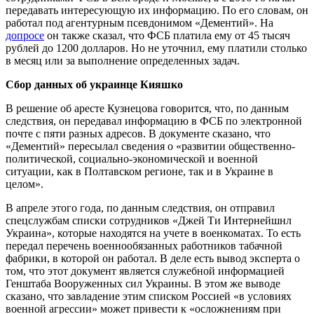
передавать интересующую их информацию. По его словам, он
работал под агентурным псевдонимом «Дементий». На
допросе
он также сказал, что ФСБ платила ему от 45 тысяч
рублей до 1200 долларов. Но не уточнил, ему платили столько
в месяц или за выполнение определенных задач.
Сбор данных об украинце Кияшко
В решение об аресте Кузнецова говорится, что, по данным
следствия, он передавал информацию в ФСБ по электронной
почте с пяти разных адресов. В документе сказано, что
«Дементий» пересылал сведения о «развитии общественно-
политической, социально-экономической и военной
ситуации, как в Полтавском регионе, так и в Украине в
целом».
В апреле этого года, по данным следствия, он отправил
спецслужбам списки сотрудников «Джей Ти Интернейшнл
Украина», которые находятся на учете в военкоматах. То есть
передал перечень военнообязанных работников табачной
фабрики, в которой он работал. В деле есть вывод эксперта о
том, что этот документ является служебной информацией
Генштаба Вооруженных сил Украины. В этом же выводе
сказано, что завладение этим списком Россией «в условиях
военной агрессии» может привести к «осложнениям при