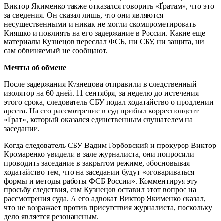
Виктор Якименко также отказался говорить «Ґратам», что это
за сведения. Он сказал лишь, что они являются
несущественными и никак не могли скомпрометировать
Кияшко и повлиять на его задержание в России. Какие еще
материалы Кузнецов переслал ФСБ, ни СБУ, ни защита, ни
сам обвиняемый не сообщают.
Мечты об обмене
После задержания Кузнецова отправили в следственный
изолятор на 60 дней. 11 сентября, за неделю до истечения
этого срока, следователь СБУ подал ходатайство о продлении
ареста. На его рассмотрение в суд прибыл корреспондент
«Ґрат», который оказался единственным слушателем на
заседании.
Когда следователь СБУ Вадим Горбовский и прокурор Виктор
Кромаренко увидели в зале журналиста, они попросили
проводить заседание в закрытом режиме, обосновывая
ходатайство тем, что на заседании будут «оговариваться
формы и методы работы ФСБ России». Комментируя эту
просьбу следствия, сам Кузнецов оставил этот вопрос на
рассмотрения суда. А его адвокат Виктор Якименко сказал,
что не возражает против присутствия журналиста, поскольку
дело является резонансным.