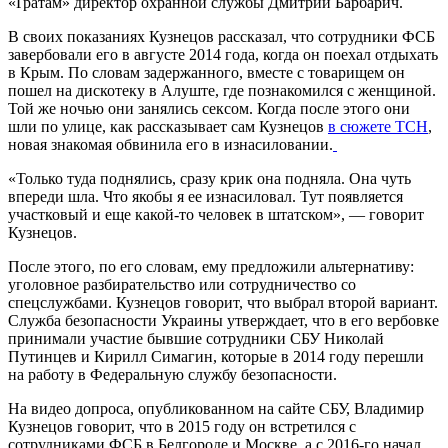
«Ґратам» директор охранной службы Дмитрий Барбарич.
В своих показаниях Кузнецов рассказал, что сотрудники ФСБ
завербовали его в августе 2014 года, когда он поехал отдыхать
в Крым. По словам задержанного, вместе с товарищем он
пошел на дискотеку в Алуште, где познакомился с женщиной.
Той же ночью они занялись сексом. Когда после этого они
шли по улице, как рассказывает сам Кузнецов
в сюжете ТСН
,
новая знакомая обвинила его в изнасиловании.
«Только туда поднялись, сразу крик она подняла. Она чуть
впереди шла. Что якобы я ее изнасиловал. Тут появляется
участковый и еще какой-то человек в штатском», — говорит
Кузнецов.
После этого, по его словам, ему предложили альтернативу:
уголовное разбирательство или сотрудничество со
спецслужбами. Кузнецов говорит, что выбрал второй вариант.
Служба безопасности Украины утверждает, что в его вербовке
принимали участие бывшие сотрудники СБУ Николай
Путинцев и Кирилл Симагин, которые в 2014 году перешли
на работу в Федеральную службу безопасности.
На видео допроса, опубликованном на сайте СБУ, Владимир
Кузнецов говорит, что в 2015 году он встретился с
сотрудниками ФСБ в Белгороде и Москве, а с 2016-го начал