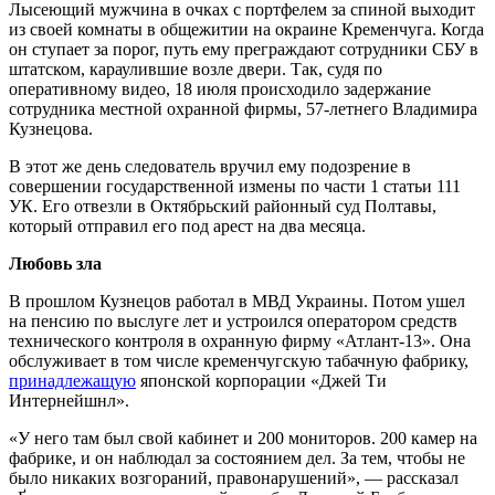
Лысеющий мужчина в очках с портфелем за спиной выходит
из своей комнаты в общежитии на окраине Кременчуга. Когда
он ступает за порог, путь ему преграждают сотрудники СБУ в
штатском, караулившие возле двери. Так, судя по
оперативному видео, 18 июля происходило задержание
сотрудника местной охранной фирмы, 57-летнего Владимира
Кузнецова.
В этот же день следователь вручил ему подозрение в
совершении государственной измены по части 1 статьи 111
УК. Его отвезли в Октябрьский районный суд Полтавы,
который отправил его под арест на два месяца.
Любовь зла
В прошлом Кузнецов работал в МВД Украины. Потом ушел
на пенсию по выслуге лет и устроился оператором средств
технического контроля в охранную фирму «Атлант-13». Она
обслуживает в том числе кременчугскую табачную фабрику,
принадлежащую
японской корпорации «Джей Ти
Интернейшнл».
«У него там был свой кабинет и 200 мониторов. 200 камер на
фабрике, и он наблюдал за состоянием дел. За тем, чтобы не
было никаких возгораний, правонарушений», — рассказал