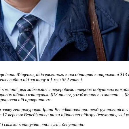
ця Івана Фіщенка, підозрюваного в пособництві в отриманні $13
ку вийти під заставу в 1 млн 552 гривні.
ої компанії, яка займається переробкою твердих побутових відході
 правок нібито коштувала $13 тисяч, узгодження в комітеті — $
 працював під прикриттям.
 заяву генпрокурорки Ірини Венедіктової про необґрунтованість 
ле 17 вересня Венедіктова таки підписала підозру депутату, як і
 і скільки коштують «послуги» депутатів.