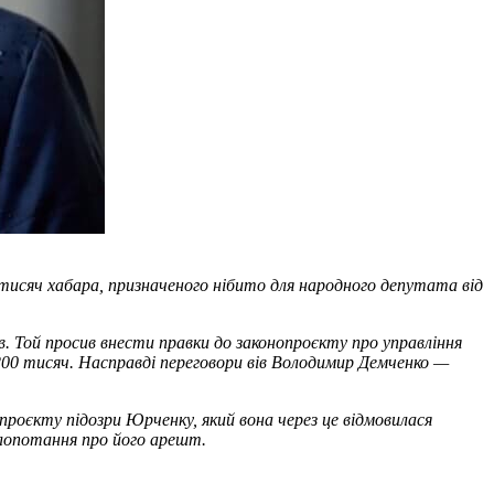
 тисяч хабара, призначеного нібито для народного депутата від
в. Той просив внести правки до законопроєкту про управління
200 тисяч. Насправді переговори вів Володимир Демченко —
проєкту підозри Юрченку, який вона через це відмовилася
 клопотання про його арешт.