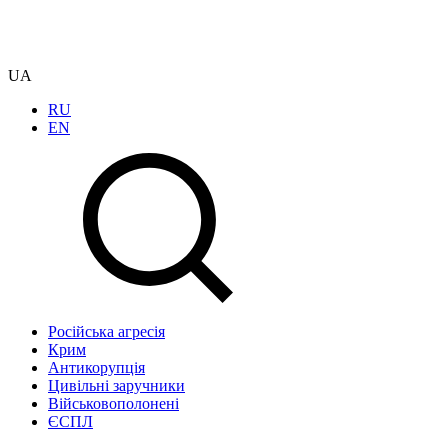
UA
RU
EN
Російська агресія
Крим
Антикорупція
Цивільні заручники
Військовополонені
ЄСПЛ