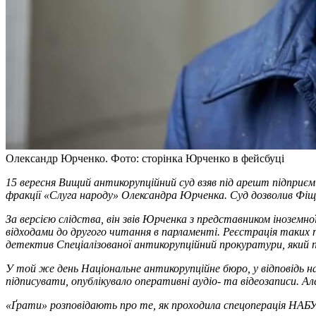
Олександр Юрченко. Фото: сторінка Юрченко в фейсбуці
15 вересня Вищий антикорупційний суд взяв під арешт підприєм
фракції «Слуга народу» Олександра Юрченка. Суд дозволив Фіщен
За версією слідства, він звів Юрченка з представником іноземн
відходами до другого читання в парламенті. Реєстрація таких
детектив Спеціалізованої антикорупційний прокуратури, який
У той же день Національне антикорупційне бюро, у відповідь на
підписувати, опублікувало оперативні аудіо- та відеозаписи. А
«Ґрати» розповідають про те, як проходила спецоперація НАБУ