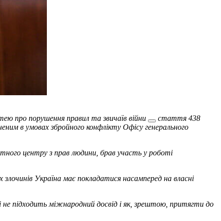
ттею про
порушення правил та звичаїв війни
стаття 438
иненим в умовах збройного конфлікту Офісу генерального
ртного центру з прав людини, брав участь у роботі
их злочинів Україна має покладатися насамперед на власні
їні не підходить міжнародний досвід і як, зрештою, притягти до