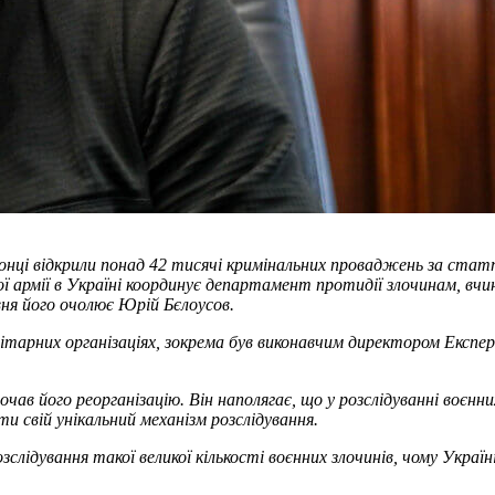
онці відкрили понад 42 тисячі кримінальних проваджень за ста
ької армії в Україні координує департамент протидії злочинам, вч
вня його очолює Юрій Бєлоусов.
ітарних організаціях, зокрема був виконавчим директором Експе
очав його реорганізацію. Він наполягає, що у розслідуванні воєнн
и свій унікальний механізм розслідування.
зслідування такої великої кількості воєнних злочинів, чому Укра