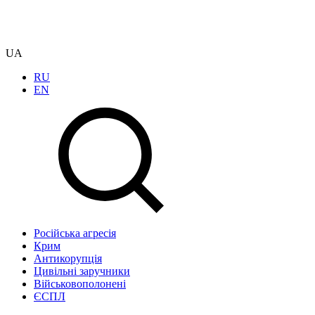
UA
RU
EN
Російська агресія
Крим
Антикорупція
Цивільні заручники
Військовополонені
ЄСПЛ