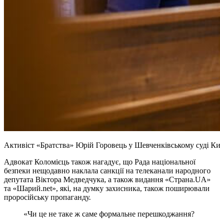
Активіст «Братства» Юрій Горовець у Шевченківському суді Ки
Адвокат Коломієць також нагадує, що Рада національної
безпеки нещодавно наклала санкції на телеканали народного
депутата Віктора Медведчука, а також видання «Страна.UA»
та «Шарий.net», які, на думку захисника, також поширювали
проросійську пропаганду.
«Чи це не таке ж саме формальне перешкоджання?