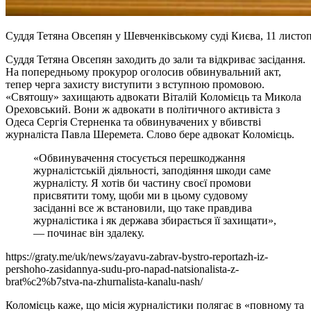
Суддя Тетяна Овсепян у Шевченківському суді Києва, 11 листоп
Суддя Тетяна Овсепян заходить до зали та відкриває засідання.
На попередньому прокурор оголосив обвинувальний акт,
тепер черга захисту виступити з вступною промовою.
«Святошу» захищають адвокати Віталій Коломієць та Микола
Ореховський. Вони ж адвокати в політичного активіста з
Одеса Сергія Стерненка та обвинувачених у вбивстві
журналіста Павла Шеремета. Слово бере адвокат Коломієць.
«Обвинувачення стосується перешкоджання
журналістській діяльності, заподіяння шкоди саме
журналісту. Я хотів би частину своєї промови
присвятити тому, щоби ми в цьому судовому
засіданні все ж встановили, що таке правдива
журналістика і як держава збирається її захищати»,
— починає він здалеку.
https://graty.me/uk/news/zayavu-zabrav-bystro-reportazh-iz-
pershoho-zasidannya-sudu-pro-napad-natsionalista-z-
brat%c2%b7stva-na-zhurnalista-kanalu-nash/
Коломієць каже, що місія журналістики полягає в «повному та