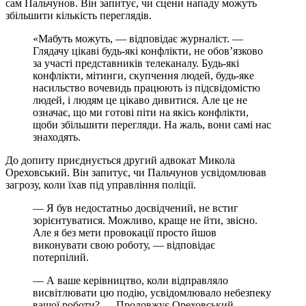
сам Пальчунов. Він запитує, чи сцени нападу можуть
збільшити кількість переглядів.
«Мабуть можуть, — відповідає журналіст. —
Глядачу цікаві будь-які конфлікти, не обов’язково
за участі представників телеканалу. Будь-які
конфлікти, мітинги, скупчення людей, будь-яке
насильство вочевидь працюють із підсвідомістю
людей, і людям це цікаво дивитися. Але це не
означає, що ми готові піти на якісь конфлікти,
щоби збільшити перегляди. На жаль, вони самі нас
знаходять.
До допиту приєднується другий адвокат Микола
Ореховський. Він запитує, чи Пальчунов усвідомлював
загрозу, коли їхав під управління поліції.
— Я був недостатньо досвідчений, не встиг
зорієнтуватися. Можливо, краще не йти, звісно.
Але я без мети провокації просто йшов
виконувати свою роботу, — відповідає
потерпілий.
— А ваше керівництво, коли відправляло
висвітлювати цю подію, усвідомлювало небезпеку
вашої роботи? — Продовжує Ореховський.