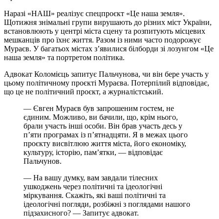
Наразі «НАШ» реалізує спецпроєкт «Це наша земля».
Щотижня знімальні групи вирушають до різних міст України,
встановлюють у центрі міста сцену та розпитують місцевих
мешканців про їхнє життя. Разом із ними часто подорожує
Мураєв. У багатьох містах з’явилися білборди зі лозунгом «Це
наша земля» та портретом політика.
Адвокат Коломієць запитує Пальчунова, чи він бере участь у
цьому політичному проєкті Мураєва. Потерпілий відповідає,
що це не політичний проєкт, а журналістський.
— Євген Мураєв був запрошеним гостем, не
єдиним. Можливо, ви бачили, що, крім нього,
брали участь інші особи. Він брав участь десь у
п’яти програмах із п’ятнадцяти. Я в межах цього
проєкту висвітлюю життя міста, його економіку,
культуру, історію, пам’ятки, — відповідає
Пальчунов.
— На вашу думку, вам завдали тілесних
ушкоджень через політичні та ідеологічні
міркування. Скажіть, які ваші політичні та
ідеологічні погляди, розбіжні з поглядами нашого
підзахисного? — Запитує адвокат.