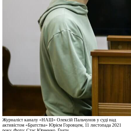
Журналіст каналу «НАШ» Олексій Пальчунов у суді над
активістом «Братства» Юрієм Горовцем, 11 листопада 2021
року. Фото: Стас Юрченко, Ґрати