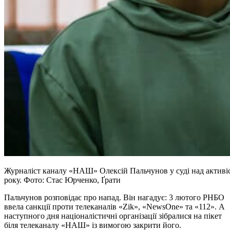
Журналіст каналу «НАШ» Олексій Пальчунов у суді над активіс
року. Фото: Стас Юрченко, Ґрати
Пальчунов розповідає про напад. Він нагадує: 3 лютого РНБО
ввела санкції проти телеканалів «Zik», «NewsOne» та «112». А
наступного дня націоналістичні організації зібралися на пікет
біля телеканалу «НАШ» із вимогою закрити його.