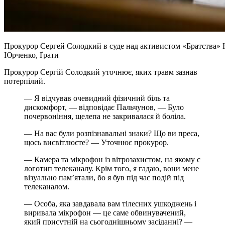
Прокурор Сергей Солодкий в суде над активистом «Братства» 
Юрченко, Ґрати
Прокурор Сергій Солодкий уточнює, яких травм зазнав
потерпілий.
— Я відчував очевидний фізичний біль та
дискомфорт, — відповідає Пальчунов, — Було
почервоніння, щелепа не закривалася й боліла.
— На вас були розпізнавальні знаки? Що ви преса,
щось висвітлюєте? — Уточнює прокурор.
— Камера та мікрофон із вітрозахистом, на якому є
логотип телеканалу. Крім того, я гадаю, вони мене
візуально пам’ятали, бо я був під час подій під
телеканалом.
— Особа, яка завдавала вам тілесних ушкоджень і
виривала мікрофон — це саме обвинувачений,
який присутній на сьогоднішньому засіданні? —