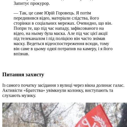
Запитує прокурор.
— Так, це саме Юрій Горовець. Я потім
передивився відео, матеріали слідства, його
сторінки в соціальних мережах. Очевидно, що він.
Попри те, що під час нападу, зафіксованого на
відео, на ньому була маска. Але під час цієї акції
під телеканалом і під поліцією він часто знімав
маску. Ведеться відеоспостереження всюди, тому
він саме в цьому одязі потрапив на камеру, і я його
впізнав.
Питання
захисту
Із самого початку засідання з вулиці через вікна долинає галас.
Активісти «Братства» увімкнули колонку, виступають та
слухають музику.