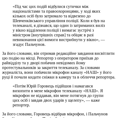
«Під час цих подій відбулися сутички між
націоналістами та правоохоронцями, у ході яких
кількох осіб було затримало та відвезено до
Шевченківського управління поліції. Коли я був на
телеканалі, я дізнався, що один із затриманих виліз
у вікно відділення поліції і вимагає зустрічі з
міністром [внутрішніх справ] та обіцяє в разі
невиконання цієї вимоги вистрибнути у вікно», —
згадує Пальчунов.
За його словами, він отримав редакційне завдання висвітлити
цю подію на місці. Репортер з оператором приїхав до
райвідділу та у дворі побачив невідомих йому
протестувальників за закриття телеканалу. За словами
журналіста, вони побачили мікрофон каналу «НАШ» у його
руці й почали кидати сніжки в камеру та в обличчя репортера.
«Потім Юрій Горовець підійшов і намагався
вихопити в мене мікрофон телеканалу «НАШ». Я
мікрофон не віддавав, він мене потягнув до групи
цих осіб і завдав двох ударів у щелепу», — каже
репортер.
За його словами, Горовець відібрав мікрофон, і Пальчунов