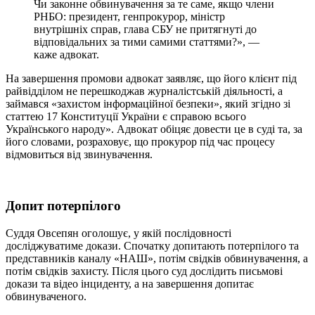
Чи законне обвинувачення за те саме, якщо члени
РНБО: президент, генпрокурор, міністр
внутрішніх справ, глава СБУ не притягнуті до
відповідальних за тими самими статтями?», —
каже адвокат.
На завершення промови адвокат заявляє, що його клієнт під
райвідділом не перешкоджав журналістській діяльності, а
займався «захистом інформаційної безпеки», який згідно зі
статтею 17 Конституції України є справою всього
Українського народу». Адвокат обіцяє довести це в суді та, за
його словами, розраховує, що прокурор під час процесу
відмовиться від звинувачення.
Допит потерпілого
Суддя Овсепян оголошує, у якій послідовності
досліджуватиме докази. Спочатку допитають потерпілого та
представників каналу «НАШ», потім свідків обвинувачення, а
потім свідків захисту. Після цього суд дослідить письмові
докази та відео інциденту, а на завершення допитає
обвинуваченого.