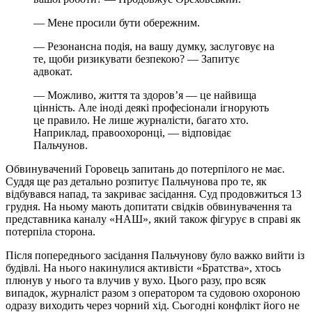
— Мене просили бути обережним.
— Резонансна подія, на вашу думку, заслуговує на
те, щоби ризикувати безпекою? — Запитує
адвокат.
— Можливо, життя та здоров’я — це найвища
цінність. Але іноді деякі професіонали ігнорують
це правило. Не лише журналісти, багато хто.
Наприклад, правоохоронці, — відповідає
Пальчунов.
Обвинувачений Горовець запитань до потерпілого не має.
Суддя ще раз детально розпитує Пальчунова про те, як
відбувався напад, та закриває засідання. Суд продовжиться 13
грудня. На ньому мають допитати свідків обвинувачення та
представника каналу «НАШ», який також фігурує в справі як
потерпіла сторона.
Після попереднього засідання Пальчунову було важко вийти із
будівлі. На нього накинулися активісти «Братства», хтось
плюнув у нього та влучив у вухо. Цього разу, про всяк
випадок, журналіст разом з оператором та судовою охороною
одразу виходить через чорний хід. Сьогодні конфлікт його не