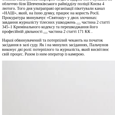
обличчю біля Шевченківського райвідділу поліції Києва 4
лютого. Того дня ультраправі організації пікетували канал
«НАШ», який, на їхню думку, працює на користь Росії.
Прокуратура звинувачує «Святошу» у двох злочинах:
завдання журналісту тілесних ушкоджень
частина 2 статті
345–1 Кримінального кодексу
та
перешкоджання його
професійній діяльності
частина 2 статті 171 КК
.
Наразі обвинувачений та потерпілий чекають на початок
засідання в залі суду. Як і на минулих засіданнях, Пальчунов
виконує дві ролі: потерпілого та журналіста, який висвітлює
свій процес. Разом із ним оператор із камерою.