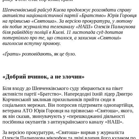
Шевченківський райсуд Києва продовжує розглядати справу
активіста націоналістичної партії «Братство» Юрія Горовця
на прізвисько «Святоша». За версією прокуратури, у лютому
він побив журналіста телеканалу «НАШ» Олексія Пальчунова
біля райвідділу поліції в Києві. 11 листопада суд допитав
потерпілого про те, що сталося, а захисник «Святоші»
виголосив вступну промову.
«Ґрати» розповідають, як це було.
«Добрий вчинок, а не злочин»
Біля входу до Шевченківського суду збираються на пікет
активісти партії «Братство». Напередодні їхній лідер Дмитро
Корчинський закликав прихильників прийти сюди в
соціальних мережах. Він попросив підтримати однопартійця,
ветерана АТО Юрія Горовця на прізвисько «Святоша», якого,
як він сказав, звинувачують у «перешкоджанні діяльності
посібника окупантів з антиукраїнського каналу «НАШ».
За версією прокуратури, «Святоша» вирвав у журналіста
Олексія Пальчунова мікрофон та двічі вдарив його кулаком по