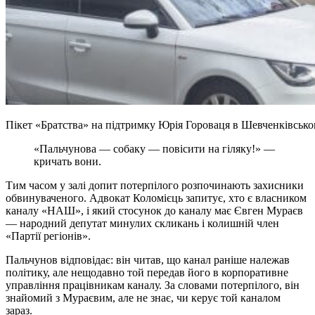
Пікет «Братства» на підтримку Юрія Гороваця в Шевченківськом
«Пальчунова — собаку — повісити на гіляку!» —
кричать вони.
Тим часом у залі допит потерпілого розпочинають захисники
обвинуваченого. Адвокат Коломієць запитує, хто є власником
каналу «НАШ», і який стосунок до каналу має Євген Мураєв
— народний депутат минулих скликань і колишній член
«Партії регіонів».
Пальчунов відповідає: він читав, що канал раніше належав
політику, але нещодавно той передав його в корпоративне
управління працівникам каналу. За словами потерпілого, він
знайомий з Мураєвим, але не знає, чи керує той каналом
зараз.