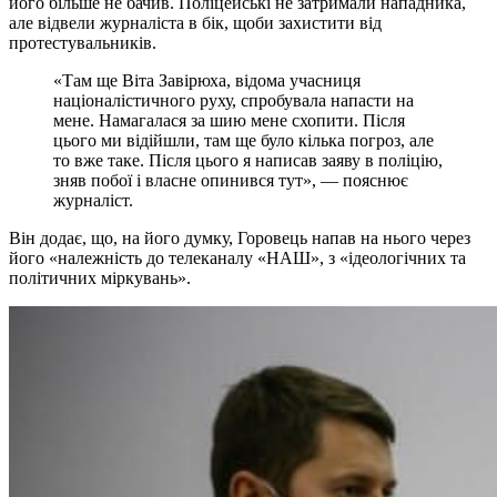
його більше не бачив. Поліцейські не затримали нападника,
але відвели журналіста в бік, щоби захистити від
протестувальників.
«Там ще Віта Завірюха, відома учасниця
націоналістичного руху, спробувала напасти на
мене. Намагалася за шию мене схопити. Після
цього ми відійшли, там ще було кілька погроз, але
то вже таке. Після цього я написав заяву в поліцію,
зняв побої і власне опинився тут», — пояснює
журналіст.
Він додає, що, на його думку, Горовець напав на нього через
його «належність до телеканалу «НАШ», з «ідеологічних та
політичних міркувань».