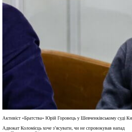
Активіст «Братства» Юрій Горовець у Шевченківському суді Ки
Адвокат Коломієць хоче з’ясувати, чи не спровокував напад