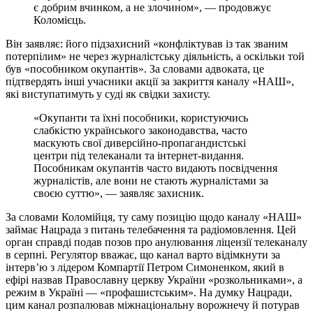
є добрим вчинком, а не злочином», — продовжує
Коломієць.
Він заявляє: його підзахисний «конфліктував із так званим
потерпілим» не через журналістську діяльність, а оскільки той
був «пособником окупантів». За словами адвоката, це
підтвердять інші учасники акції за закриття каналу «НАШ»,
які виступатимуть у суді як свідки захисту.
«Окупанти та їхні пособники, користуючись
слабкістю українського законодавства, часто
маскують свої диверсійно-пропагандистські
центри під телеканали та інтернет-видання.
Пособникам окупантів часто видають посвідчення
журналістів, але вони не стають журналістами за
своєю суттю», — заявляє захисник.
За словами Коломійця, ту саму позицію щодо каналу «НАШ»
займає Нацрада з питань телебачення та радіомовлення. Цей
орган справді подав позов про анулювання ліцензії телеканалу
в серпні. Регулятор вважає, що канал варто відімкнути за
інтерв’ю з лідером Компартії Петром Симоненком, який в
ефірі назвав Православну церкву України «розкольниками», а
режим в Україні — «профашистським». На думку Нацради,
цим канал розпалював міжнаціональну ворожнечу й потурав