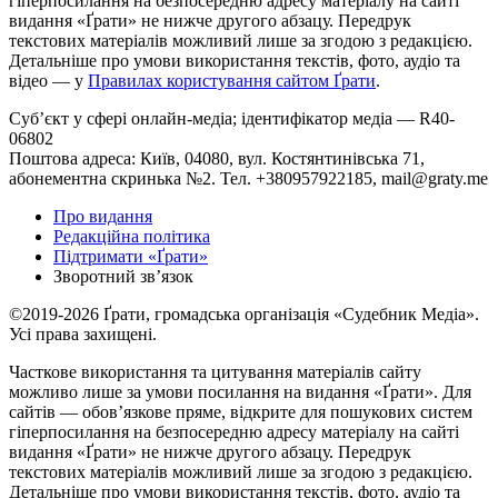
гіперпосилання на безпосередню адресу матеріалу на сайті
видання «Ґрати» не нижче другого абзацу. Передрук
текстових матеріалів можливий лише за згодою з редакцією.
Детальніше про умови використання текстів, фото, аудіо та
відео — у
Правилах користування сайтом Ґрати
.
Суб’єкт у сфері онлайн-медіа; ідентифікатор медіа — R40-
06802
Поштова адреса: Київ, 04080, вул. Костянтинівська 71,
абонементна скринька №2. Тел. +380957922185,
mail@graty.me
Про видання
Редакційна політика
Підтримати «Ґрати»
Зворотний звʼязок
©2019-2026 Ґрати, громадська організація «Судебник Медіа».
Усі права захищені.
Часткове використання та цитування матеріалів сайту
можливо лише за умови посилання на видання «Ґрати». Для
сайтів — обовʼязкове пряме, відкрите для пошукових систем
гіперпосилання на безпосередню адресу матеріалу на сайті
видання «Ґрати» не нижче другого абзацу. Передрук
текстових матеріалів можливий лише за згодою з редакцією.
Детальніше про умови використання текстів, фото, аудіо та