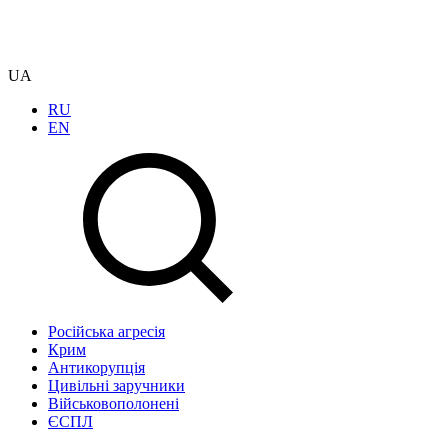
UA
RU
EN
Російська агресія
Крим
Антикорупція
Цивільні заручники
Військовополонені
ЄСПЛ