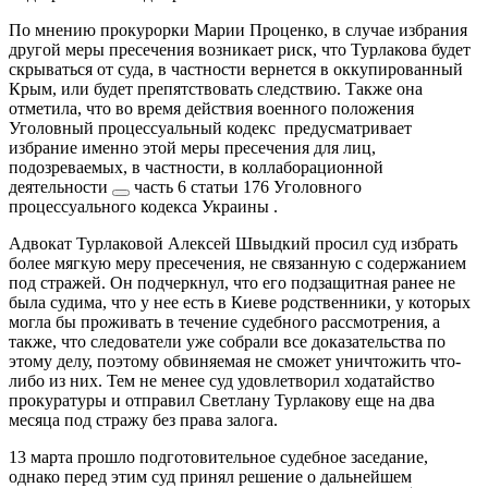
По мнению прокурорки Марии Проценко, в случае избрания
другой меры пресечения возникает риск, что Турлакова будет
скрываться от суда, в частности вернется в оккупированный
Крым, или будет препятствовать следствию. Также она
отметила, что во время действия военного положения
Уголовный процессуальный кодекс
предусматривает
избрание именно этой меры пресечения для лиц,
подозреваемых, в частности, в коллаборационной
деятельности
часть 6 статьи 176 Уголовного
процессуального кодекса Украины
.
Адвокат Турлаковой Алексей Швыдкий просил суд избрать
более мягкую меру пресечения, не связанную с содержанием
под стражей. Он подчеркнул, что его подзащитная ранее не
была судима, что у нее есть в Киеве родственники, у которых
могла бы проживать в течение судебного рассмотрения, а
также, что следователи уже собрали все доказательства по
этому делу, поэтому обвиняемая не сможет уничтожить что-
либо из них. Тем не менее суд удовлетворил ходатайство
прокуратуры и отправил Светлану Турлакову еще на два
месяца под стражу без права залога.
13 марта прошло подготовительное судебное заседание,
однако перед этим суд принял решение о дальнейшем