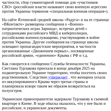
частности, сбор гуманитарной помощи для «участников
СВО» (российские власти называют свою военную агрессию
против Украины термином «специальная военная операция»).
На сайте Ялтинской средней школы «Радуга» и на ее странице
«ВКонтакте» размещены сообщения о «Военно-
патриотических играх Зарница», встречах детей с
сотрудниками российского МВД и киберполиции,
российскими военнослужащими, участвующими в войне
против Украины. Другие сообщения на странице школы
освещают пропагандистские мероприятия, в частности
организованные «Движением первых», посвященные
российской армии, «единению» Крыма с РФ и т.д.
Как говорится в сообщении Службы безопасности Украины,
Светлана Турлакова приехала в конце декабря 2025 на
подконтрольную Украине территорию, чтобы посетить своих
родственников. Следствие
утверждает
, что женщина уехала
из оккупированного Крыма через третьи страны и
планировала вскоре таким же образом возвратиться на
полуостров.
Украинские правоохранители задержали Турлакову в съемной
квартире в Киеве. В ходе обыска оказалось, что у нее были и
российские, и украинские документы.