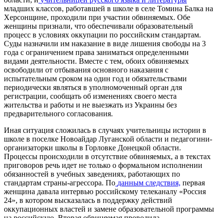
младших классов, работавшей в школе в селе Томина Балка на
Херсонщине, проходили при участии обвиняемых. Обе
женщины признали, что обеспечивали образовательный
процесс в условиях оккупации по российским стандартам.
Суды назначили им наказание в виде лишения свободы на 3
года с ограничением права заниматься определенными
видами деятельности. Вместе с тем, обоих обвиняемых
освободили от отбывания основного наказания с
испытательным сроком на один год и обязательствами
периодически являться в уполномоченный орган для
регистрации, сообщать об изменениях своего места
жительства и работы и не выезжать из Украины без
предварительного согласования.
Иная ситуация сложилась в случаях учительницы истории в
школе в поселке Новоайдар Луганской области и педагогини-
организаторки школы в Горловке Донецкой области.
Процессы происходили в отсутствие обвиняемых, а в текстах
приговоров речь идет не только о формальном исполнении
обязанностей в учебных заведениях, работающих по
стандартам страны-агрессора. По
данным следствия,
первая
женщина давала интервью российскому телеканалу «Россия
24», в котором высказалась в поддержку действий
оккупационных властей и замене образовательной программы
на российскую. Вторая обвиняемая проводила