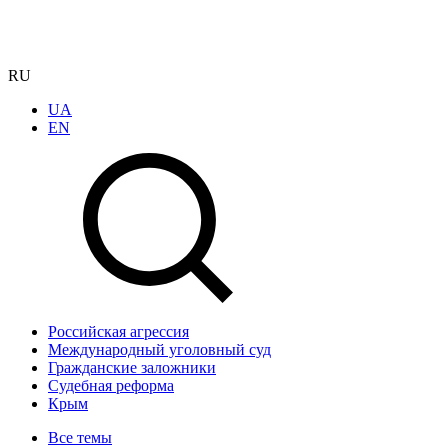
RU
UA
EN
Российская агрессия
Международный уголовный суд
Гражданские заложники
Судебная реформа
Крым
Все темы