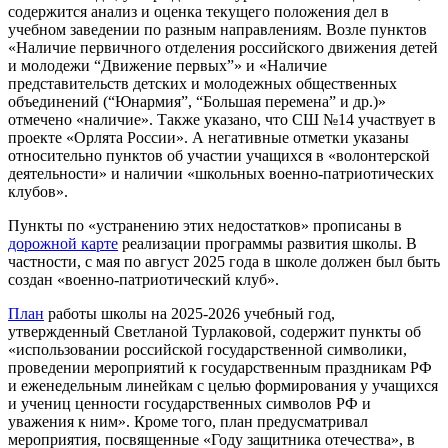
содержится анализ и оценка текущего положения дел в
учебном заведении по разным направлениям. Возле пунктов
«Наличие первичного отделения российского движения детей
и молодежи “Движение первых”» и «Наличие
представительств детских и молодежных общественных
объединений (“Юнармия”, “Большая перемена” и др.)»
отмечено «наличие». Также указано, что СШ №14 участвует в
проекте «Орлята России». А негативные отметки указаны
относительно пунктов об участии учащихся в «волонтерской
деятельности» и наличии «школьных военно-патриотических
клубов».
Пункты по «устранению этих недостатков» прописаны в
дорожной карте
реализации программы развития школы. В
частности, с мая по август 2025 года в школе должен был быть
создан «военно-патриотический клуб».
План
работы школы на 2025-2026 учебный год,
утвержденный Светланой Турлаковой, содержит пункты об
«использовании российской государственной символики,
проведении мероприятий к государственным праздникам РФ
и еженедельным линейкам с целью формирования у учащихся
и учениц ценности государственных символов РФ и
уважения к ним». Кроме того, план предусматривал
мероприятия, посвященные «Году защитника отечества», в