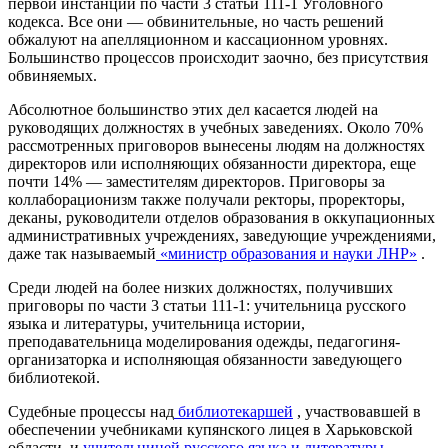
первой инстанции по части 3 статьи 111-1 Уголовного
кодекса. Все они — обвинительные, но часть решений
обжалуют на апелляционном и кассационном уровнях.
Большинство процессов происходит заочно, без присутствия
обвиняемых.
Абсолютное большинство этих дел касается людей на
руководящих должностях в учебных заведениях. Около 70%
рассмотренных приговоров вынесены людям на должностях
директоров или исполняющих обязанности директора, еще
почти 14% — заместителям директоров. Приговоры за
коллаборационизм также получали ректоры, проректоры,
деканы, руководители отделов образования в оккупационных
административных учреждениях, заведующие учреждениями,
даже так называемый
«министр образования и науки ЛНР»
.
Среди людей на более низких должностях, получивших
приговоры по части 3 статьи 111-1: учительница русского
языка и литературы, учительница истории,
преподавательница моделирования одежды, педагогиня-
организаторка и исполняющая обязанности заведующего
библиотекой.
Судебные процессы над
библиотекаршей
, участвовавшей в
обеспечении учебниками купянского лицея в Харьковской
области, и
учительницей русского языка и литературы