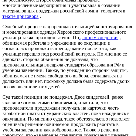
многочисленные мероприятия и участвовала в создании
материалов для поддержки российской армии, говорится в
тексте приговора
.
Судебный процесс над преподавательницей конструирования
и моделирования одежды Херсонского профессионального
училища также проходил заочно. По
данным следствия
,
обвиняемая работала в учреждении до оккупации и
согласилась продолжить преподавание после того, как
училище перешло под российский контроль. По мнению ее
адвоката, сторона обвинения не доказала, что
преподавательница внедряла стандарты образования РФ в
учебном заведении. Также, по убеждению стороны защиты,
обвиняемая не имела свободного выбора, соглашаться на
должность или нет, поскольку должна была содержать двоих
несовершеннолетних детей.
Суд такой позиции не поддержал. Двое свидетелей, ранее
являвшихся коллегами обвиняемой, отметили, что
преподаватели продолжали получать на карточки часть
заработной платы от украинских властей, пока находились в
оккупации. По мнению суда, такое обстоятельство позволяет
оценивать решение обвиняемой продолжить работать в
учебном заведении как добровольное. Также в решении
говорится, что «внедрение стандартов образования означает