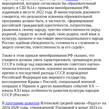
мероприятий, которые согласовали бы образовательный
процесс в СШ №14 с приказом минобразования РФ,
изданным в августе 2022 года. В министерском документе
говорится, что результатом освоения образовательной
программы должно быть, в частности, «формирование
российской гражданской идентичности, патриотизма,
уважения к своему народу, чувство ответственности перед
родиной, гордости за свой край, свою родину, свой язык и
культуру, прошлое и настоящее многонационального народа
России; идейная убежденность, готовность к служению и
защите отечества, ответственность за его судьбу».
Также в этом приказе минобразования РФ указано, что
учащиеся должны уметь характеризовать «решающую роль
СССР в победе над нацизмом, значение советских научно-
технологических успехов, освоение космоса; понимание
причин и последствий распада СССР, возрождение
Российской Федерации как мирового государства,
воссоединение Крыма с Россией, специальной военной
операции в Украине и других важнейших событий ХХ —
начала ХХІ века; особенности развития культуры народов
СССР (России)»
В
программе развития
Ялтинской средней школы «Радуга» на
2024-2028 годы, утвержденной Турлаковой в конце 2023-го,