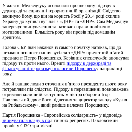
У жовтні Медведчуку оголосили про ще одну підозру в
держзраді та сприянні терористичній організації. Слідство
закинуло йому, що він на користь Росії у 2014 році схилив
Україну до купівлі вугілля з «ДНР» та «ЛНР». Сам Медведчук
заперечує звинувачення та називає справи політично
мотивованими. Більшість року він провів під домашнім
арештом.
Голова СБУ Іван Баканов із самого початку натякав, що до
незаконного постачання вугілля з «ДНР» причетний п’ятий
президент Петро Порошенко. Керівник спецслужби анонсував
підозру та проти нього. Врешті
підозру в держзраді та
фінансуванні тероризму оголосили Порошенк
у наприкінці
року.
Але й раніше люди з оточення п’ятого президента цього року
потрапляли під слідство. Підозру в перевищенні повноважень
отримали колишній заступник міністра оборони Ігор
Павловський, двоє його підлеглих та директор заводу «Кузня
на Рибальському», який раніше належав Порошенку.
Партія Порошенка «Європейська солідарність» у відповідь
звинуватила владу в по
літичних репресіях. Павловський
провів у СІЗО три місяці.