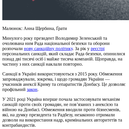
Малюнок: Анна Щербина, Ґрати
Минулого року президент Володимир Зеленський та
очолювана ним Рада національної безпеки та оборони
розпочали
нову санкційну політику
. За рік у
реєстрі
персональних санкцій, який складає Рада безпеки, опинилися
понад дві тисячі осіб і майже тисяча компаній. Щоправда, на
частину з них санкції наклали повторно.
Санкції в Україні використовуються з 2015 року. Обмеження
запроваджували, зокрема, і щодо громадян України —
учасників анексії Криму та сепаратистів Донбасу. Це дозволяє
профільний
закон
.
У 2021 році Україна вперше почала застосовувати механізм
санкцій проти своїх громадян, не пов’язаних з анексією та
війною на Донбасі. Обмеження вводили проти бізнесменів,
які, на думку президента та Радбезу, незаконно отримали
дозволи на використання надр, кримінальних авторитетів та
контрабандистів.