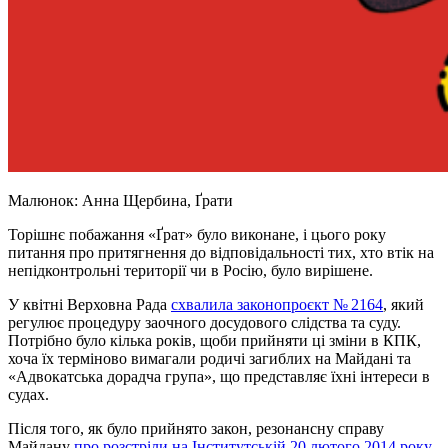
Малюнок: Анна Щербина, Ґрати
Торішнє побажання «Ґрат» було виконане, і цього року
питання про притягнення до відповідальності тих, хто втік на
непідконтрольні території чи в Росію, було вирішене.
У квітні Верховна Рада
схвалила законопроєкт № 2164
, який
регулює процедуру заочного досудового слідства та суду.
Потрібно було кілька років, щоби прийняти ці зміни в КПК,
хоча їх терміново вимагали родичі загиблих на Майдані та
«Адвокатська дорадча група», що представляє їхні інтереси в
судах.
Після того, як було прийнято закон, резонансну справу
Майдану
про розстріли на Інститутській 20 лютого 2014 року