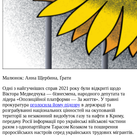
Малюнок: Анна Щербина, Ґрати
Одні з найгучніших справ 2021 року були відкриті щодо
Віктора Медведчука — бізнесмена, народного депутата та
лідера «Опозиційної платформи — За життя». У травні
прокуратура
оголосила йому підозру
в держзраді та
розграбуванні національних цінностей на окупованій
території за незаконний видобуток газу та нафти в Криму,
передачу Росії інформації про українські військові частини
разом з однопартійцем Тарасом Козаком та поширення
проросійських настроїв серед українських трудових мігрантів.