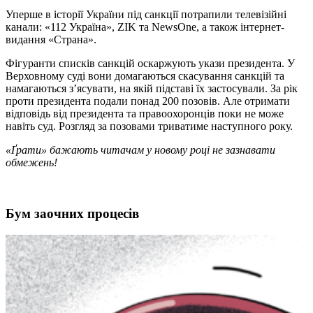
Уперше в історії України під санкції потрапили телевізійні
канали: «112 Україна», ZIK та NewsOne, а також інтернет-
видання «Страна».
Фігуранти списків санкцій оскаржують укази президента. У
Верховному суді вони домагаються скасування санкцій та
намагаються з’ясувати, на якій підставі їх застосували. За рік
проти президента подали понад 200 позовів. Але отримати
відповідь від президента та правоохоронців поки не може
навіть суд. Розгляд за позовами триватиме наступного року.
«Ґрати» бажають читачам у новому році не зазнавати
обмежень!
Бум заочних процесів