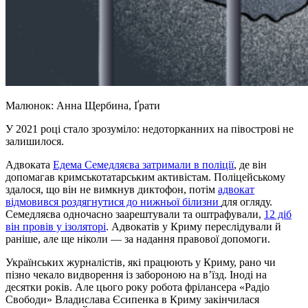
Малюнок: Анна Щербина, Ґрати
У 2021 році стало зрозуміло: недоторканних на півострові не
залишилося.
Адвоката
Едема Семедляєва затримали в поліції
, де він
допомагав кримськотатарським активістам. Поліцейському
здалося, що він не вимкнув диктофон, потім
адвокат
відмовився роздягнутися до нижньої
білизни
для огляду.
Семедляєва одночасно заарештували та оштрафували,
12 діб
він провів у ізоляторі
. Адвокатів у Криму переслідували й
раніше, але ще ніколи — за надання правової допомоги.
Українських журналістів, які працюють у Криму, рано чи
пізно чекало видворення із забороною на в’їзд. Іноді на
десятки років. Але цього року робота фрілансера «Радіо
Свободи» Владислава Єсипенка в Криму закінчилася