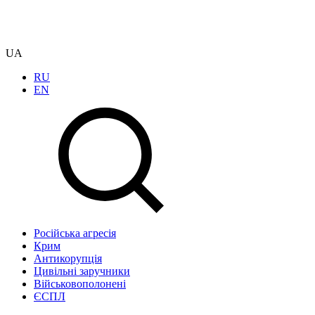
UA
RU
EN
Російська агресія
Крим
Антикорупція
Цивільні заручники
Військовополонені
ЄСПЛ