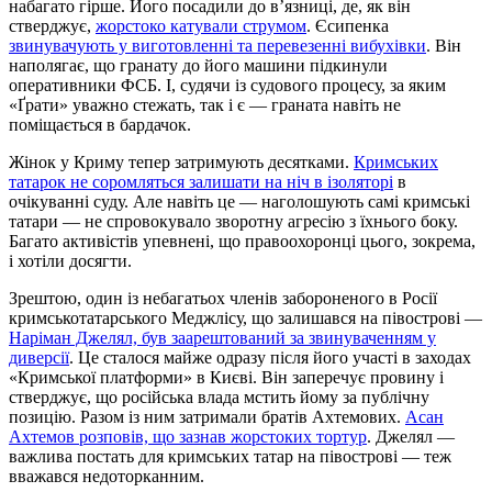
набагато гірше. Його посадили до в’язниці, де, як він
стверджує,
жорстоко катували струмом
. Єсипенка
звинувачують у виготовленні та перевезенні вибухівки
. Він
наполягає, що гранату до його машини підкинули
оперативники ФСБ. І, судячи із судового процесу, за яким
«Ґрати» уважно стежать, так і є — граната навіть не
поміщається в бардачок.
Жінок у Криму тепер затримують десятками.
Кримських
татарок не соромляться залишати на ніч в ізоляторі
в
очікуванні суду. Але навіть це — наголошують самі кримські
татари — не спровокувало зворотну агресію з їхнього боку.
Багато активістів упевнені, що правоохоронці цього, зокрема,
і хотіли досягти.
Зрештою, один із небагатьох членів забороненого в Росії
кримськотатарського Меджлісу, що залишався на півострові —
Наріман Джелял, був заарештований за звинуваченням у
диверсії
. Це сталося майже одразу після його участі в заходах
«Кримської платформи» в Києві. Він заперечує провину і
стверджує, що російська влада мстить йому за публічну
позицію. Разом із ним затримали братів Ахтемових.
Асан
Ахтемов розповів, що зазнав жорстоких тортур
. Джелял —
важлива постать для кримських татар на півострові — теж
вважався недоторканним.