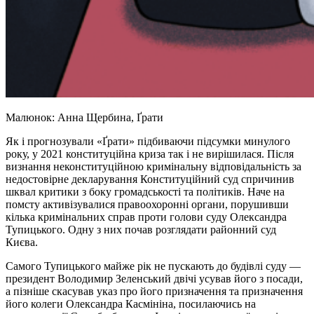
Малюнок: Анна Щербина, Ґрати
Як і прогнозували «Ґрати» підбиваючи підсумки минулого
року, у 2021 конституційна криза так і не вирішилася. Після
визнання неконституційною кримінальну відповідальність за
недостовірне декларування Конституційний суд спричинив
шквал критики з боку громадськості та політиків. Наче на
помсту активізувалися правоохоронні органи, порушивши
кілька кримінальних справ проти голови суду Олександра
Тупицького. Одну з них почав розглядати районний суд
Києва.
Самого Тупицького майже рік не пускають до будівлі суду —
президент Володимир Зеленський двічі усував його з посади,
а пізніше скасував указ про його призначення та призначення
його колеги Олександра Касмініна, посилаючись на