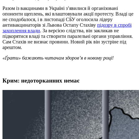
Разом із вакцинами в Україні з’явилися й організовані
опоненти щеплень, які влаштовували акції протесту. Владі це
не сподобалося, і в листопаді СБУ оголосила лідеру
антивакцинаторів зі Львова Остапу Стахіву
підозру в спробі
захоплення влади
. За версією слідства, він закликав не
підкорятися владі та створити паралельні органи управління.
Сам Стахів не визнає провини. Новий рік він зустріне під
арештом.
«Ґрати» бажають читачам здоров’я в новому році!
Крим: недоторканних немає