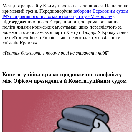
Меж для репресій у Криму просто не залишилося. Це не лише
кримський тренд. Передноворічна
заборона Верховним судом
РФ найдавнішого правозахисного центру «Меморіал»
є
підтвердженням цього. Серед причин, зокрема, визнання
політв’язнями кримських мусульман, яких переслідують за
належність до ісламської партії Хізб ут-Тахрір. У Криму стало
ще небезпечніше, а Україна так і не вигадала, як звільнити
«в’язнів Кремля».
«Ґрати» бажають у новому році не втрачати надії!
Конституційна криза: продовження конфлікту
між Офісом президента й Конституційним судом