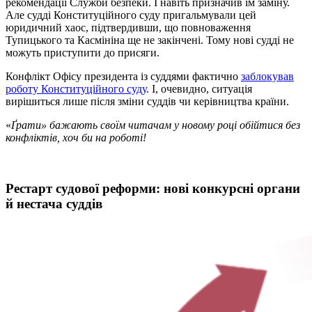
рекомендації Служби безпеки. І навіть призначив їм заміну.
Але судді Конституційного суду пригальмували цей
юридичний хаос, підтвердивши, що повноваження
Тупицького та Касмініна ще не закінчені. Тому нові судді не
можуть приступити до присяги.
Конфлікт Офісу президента із суддями фактично
заблокував
роботу Конституційного суду
. І, очевидно, ситуація
вирішиться лише після зміни суддів чи керівництва країни.
«
Ґрати» бажають своїм читачам у новому році обійтися без
конфліктів, хоч би на роботі!
Рестарт судової реформи: нові конкурсні органи
й нестача суддів