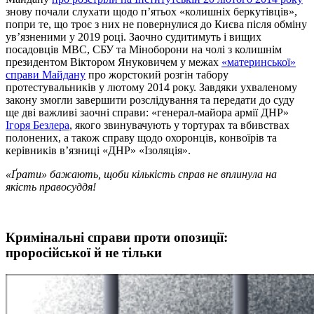
знову почали слухати щодо п’ятьох «колишніх беркутівців»,
попри те, що троє з них не повернулися до Києва після обміну
ув’язненими у 2019 році. Заочно судитимуть і вищих
посадовців МВС, СБУ та Міноборони на чолі з колишнім
президентом Віктором Януковичем у межах
«материнської»
справи Майдану
про жорстокий розгін табору
протестувальників у лютому 2014 року. Завдяки ухваленому
закону змогли завершити розслідування та передати до суду
ще дві важливі заочні справи: «генерал-майора армії ДНР»
Ігоря Безлера
, якого звинувачують у тортурах та вбивствах
полонених, а також справу щодо охоронців, конвоїрів та
керівників в’язниці «ДНР» «Ізоляція».
«Ґрати» бажають, щоби кількість справ не вплинула на
якість правосуддя!
Кримінальні справи проти опозиції:
проросійської й не тільки