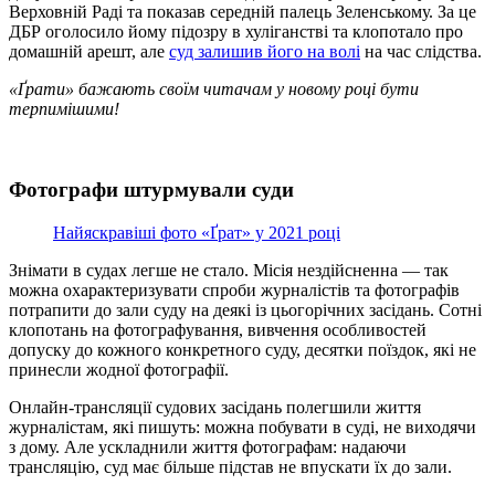
Верховній Раді та показав середній палець Зеленському. За це
ДБР оголосило йому підозру в хуліганстві та клопотало про
домашній арешт, але
суд залишив його на волі
на час слідства.
«Ґрати» бажають своїм читачам у новому році бути
терпимішими!
Фотографи штурмували суди
Найяскравіші фото «Ґрат» у 2021 році
Знімати в судах легше не стало. Місія нездійсненна — так
можна охарактеризувати спроби журналістів та фотографів
потрапити до зали суду на деякі із цьогорічних засідань. Сотні
клопотань на фотографування, вивчення особливостей
допуску до кожного конкретного суду, десятки поїздок, які не
принесли жодної фотографії.
Онлайн-трансляції судових засідань полегшили життя
журналістам, які пишуть: можна побувати в суді, не виходячи
з дому. Але ускладнили життя фотографам: надаючи
трансляцію, суд має більше підстав не впускати їх до зали.