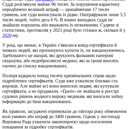
Судді розглянули майже 96 тисяч. За порушення карантину
передбачено великий штраф — щонайменше 17 тисяч
гривень, але суди виписували їх рідко. Оштрафували лише 5,5
тисяч людей, тобто десь 6 %. В інших випадках судді не
знайшли порушень або вважають їх незначними. Судячи зі
статистики, протоколів у 2021 році було стільки ж, скільки й у
2020
-му.
У році, що минає, в Україні з’явилися ковід-сертифікати й
чимало людей, які пропонують купити їх, не вакцинуюючись.
Здебільшого це шахраї, які друкують фальшиві паперові
свідоцтва, або недобросовісні медики, які за гроші вносять
охочих до списку вакцинованих.
Поліція відкрила понад тисячу кримінальних справ щодо
підроблених сертифікатів. Суди вже ухвалили близько ста
вироків. Але майже всі вони винесені людям, які купували
сертифікати, а не продавали. «Ґрати» не знайшли в реєстрі
судових рішень жодного вироку медикам, які вносили хибну
інформацію
до бази вакцинованих.
Як правило, засуджені отримували до півтора року обмеження
волі умовно або штраф до 3400 гривень. Однак у листопаді
Верховна Рада ухвалила законопроєкт щодо посилення
покарання за підробку сертифікатів.