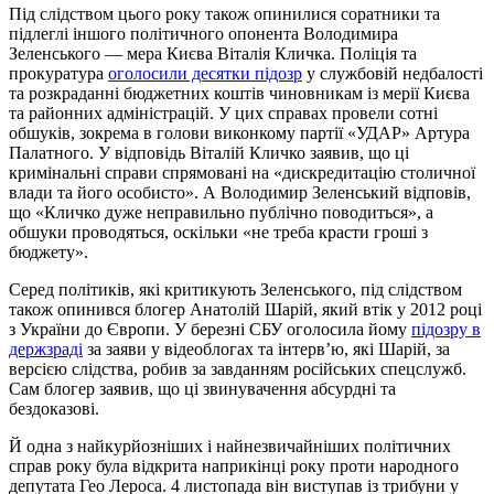
Під слідством цього року також опинилися соратники та
підлеглі іншого політичного опонента Володимира
Зеленського — мера Києва Віталія Кличка. Поліція та
прокуратура
оголосили десятки підозр
у службовій недбалості
та розкраданні бюджетних коштів чиновникам із мерії Києва
та районних адміністрацій. У цих справах провели сотні
обшуків, зокрема в голови виконкому партії «УДАР» Артура
Палатного. У відповідь Віталій Кличко заявив, що ці
кримінальні справи спрямовані на «дискредитацію столичної
влади та його особисто». А Володимир Зеленський відповів,
що «Кличко дуже неправильно публічно поводиться», а
обшуки проводяться, оскільки «не треба красти гроші з
бюджету».
Серед політиків, які критикують Зеленського, під слідством
також опинився блогер Анатолій Шарій, який втік у 2012 році
з України до Європи. У березні СБУ оголосила йому
підозру в
держзраді
за заяви у відеоблогах та інтерв’ю, які Шарій, за
версією слідства, робив за завданням російських спецслужб.
Сам блогер заявив, що ці звинувачення абсурдні та
бездоказові.
Й одна з найкурйозніших і найнезвичайніших політичних
справ року була відкрита наприкінці року проти народного
депутата Гео Лероса. 4 листопада він виступав із трибуни у