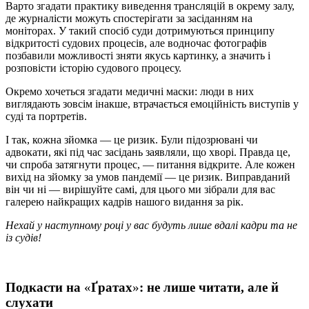
Варто згадати практику виведення трансляцій в окрему залу,
де журналісти можуть спостерігати за засіданням на
моніторах.
У такий спосіб суди дотримуються принципу
відкритості судових процесів, але водночас фотографів
позбавили можливості зняти якусь картинку, а значить і
розповісти історію судового процесу.
Окремо хочеться згадати медичні маски: люди в них
виглядають зовсім інакше, втрачається емоційність виступів у
суді та портретів.
І так, кожна зйомка — це ризик. Були підозрювані чи
адвокати, які під час засідань заявляли, що хворі. Правда це,
чи спроба затягнути процес, — питання відкрите. Але кожен
вихід на зйомку за умов пандемії — це ризик. Виправданий
він чи ні — вирішуйте самі, для цього ми зібрали для вас
галерею найкращих кадрів нашого видання за рік.
Нехай у наступному році у вас будуть лише вдалі кадри та не
із судів!
Подкасти на
«
Ґратах
»
: не лише читати, але й
слухати