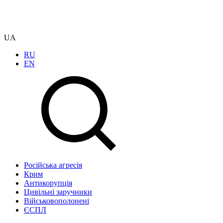
UA
RU
EN
Російська агресія
Крим
Антикорупція
Цивільні заручники
Військовополонені
ЄСПЛ