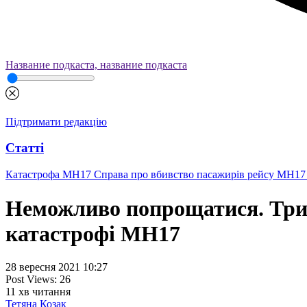
Название подкаста, название подкаста
Підтримати редакцію
Статті
Катастрофа MH17
Справа про вбивство пасажирів рейсу МН17 
Неможливо попрощатися. Три т
катастрофі МН17
28 вересня 2021 10:27
Post Views:
26
11
хв читання
Тетяна Козак