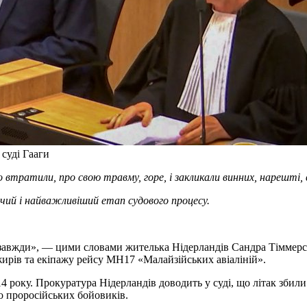
суді Гааги
о втратили, про свою травму, горе, і закликали винних, нарешті, 
чий і найважливіший етап судового процесу.
завжди», — цими словами жителька Нідерландів Сандра Тіммерс 
жирів та екіпажу рейсу МН17 «Малайзійських авіаліній».
4 року. Прокуратура Нідерландів доводить у суді, що літак збил
ро проросійських бойовиків.