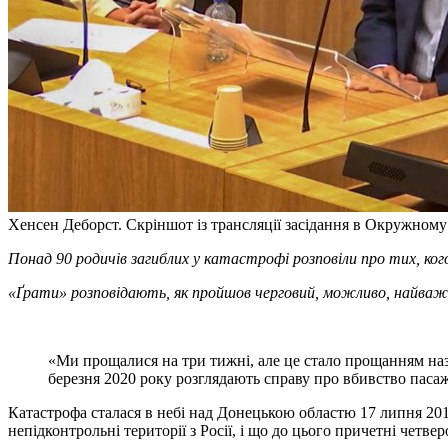
Хенсен Деборст. Скріншот із трансляції засідання в Окружному 
Понад 90 родичів загиблих у катастрофі розповіли про тих, ког
«Ґрати» розповідають, як пройшов черговий, можливо, найваж
«Ми прощалися на три тижні, але це стало прощанням на
березня 2020 року розглядають справу про вбивство паса
Катастрофа сталася в небі над Донецькою областю 17 липня 201
непідконтрольні території з Росії, і що до цього причетні четве